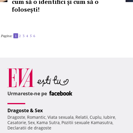
cum să o identifici și cum să o
folosești!
Pagina:
1
2
3
4
5
6
Urmareste-ne pe
Dragoste & Sex
Dragoste
Romantic
Viata sexuala
Relatii
Cuplu
Iubire
,
,
,
,
,
,
Casatorie
Sex
Kama Sutra
Pozitii sexuale Kamasutra
,
,
,
,
Declaratii de dragoste