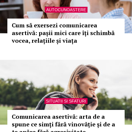
AUTOCUNOASTERE
Cum să exersezi comunicarea
asertivă: pașii mici care îți schimbă
vocea, relațiile și viața
SITUATII SI SFATURI
Comunicarea asertivă: arta de a
spune ce simți fără vinovăție și de a
te apăra fără agresivitate