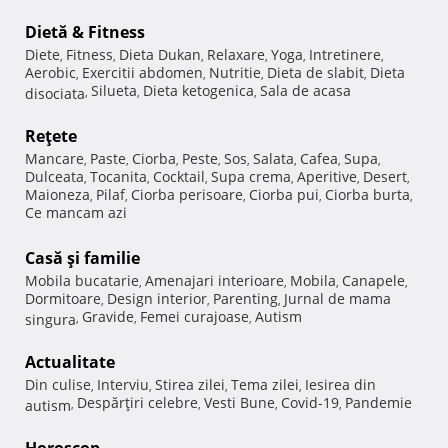
Dietă & Fitness
Diete
Fitness
Dieta Dukan
Relaxare
Yoga
Intretinere
,
,
,
,
,
,
Aerobic
Exercitii abdomen
Nutritie
Dieta de slabit
Dieta
,
,
,
,
Silueta
Dieta ketogenica
Sala de acasa
disociata
,
,
,
Reţete
Mancare
Paste
Ciorba
Peste
Sos
Salata
Cafea
Supa
,
,
,
,
,
,
,
,
Dulceata
Tocanita
Cocktail
Supa crema
Aperitive
Desert
,
,
,
,
,
,
Maioneza
Pilaf
Ciorba perisoare
Ciorba pui
Ciorba burta
,
,
,
,
,
Ce mancam azi
Casă şi familie
Mobila bucatarie
Amenajari interioare
Mobila
Canapele
,
,
,
,
Dormitoare
Design interior
Parenting
Jurnal de mama
,
,
,
Gravide
Femei curajoase
Autism
singura
,
,
,
Actualitate
Din culise
Interviu
Stirea zilei
Tema zilei
Iesirea din
,
,
,
,
Despărţiri celebre
Vesti Bune
Covid-19
Pandemie
autism
,
,
,
,