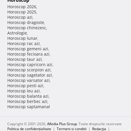
Horoscop
Horoscop 2026
,
Horoscop 2025
,
Horoscop azi
,
Horoscop dragoste
,
Horoscop chinezesc
,
Astrologie
,
Horoscop lunar
,
Horoscop rac azi
,
Horoscop gemeni azi
,
Horoscop fecioara azi
,
Horoscop taur azi
,
Horoscop capricorn azi
,
Horoscop scorpion azi
,
Horoscop sagetator azi
,
Horoscop varsator azi
,
Horoscop pesti azi
,
Horoscop leu azi
,
Horoscop balanta azi
,
Horoscop berbec azi
,
Horoscop saptamanal
Copyright © 2001-2026,
iMedia Plus Group
. Toate drepturile rezervate
Politica de confidențialitate
|
Termeni si conditii
|
Redacţia
|