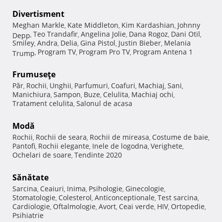
Divertisment
Meghan Markle
Kate Middleton
Kim Kardashian
Johnny
,
,
,
Teo Trandafir
Angelina Jolie
Dana Rogoz
Dani Otil
Depp
,
,
,
,
,
Smiley
Andra
Delia
Gina Pistol
Justin Bieber
Melania
,
,
,
,
,
Program TV
Program Pro TV
Program Antena 1
Trump
,
,
,
Frumuseţe
Păr
Rochii
Unghii
Parfumuri
Coafuri
Machiaj
Sani
,
,
,
,
,
,
,
Manichiura
Sampon
Buze
Celulita
Machiaj ochi
,
,
,
,
,
Tratament celulita
Salonul de acasa
,
Modă
Rochii
Rochii de seara
Rochii de mireasa
Costume de baie
,
,
,
,
Pantofi
Rochii elegante
Inele de logodna
Verighete
,
,
,
,
Ochelari de soare
Tendinte 2020
,
Sănătate
Sarcina
Ceaiuri
Inima
Psihologie
Ginecologie
,
,
,
,
,
Stomatologie
Colesterol
Anticonceptionale
Test sarcina
,
,
,
,
Cardiologie
Oftalmologie
Avort
Ceai verde
HIV
Ortopedie
,
,
,
,
,
,
Psihiatrie