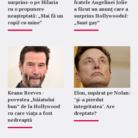
surprins-o pe Hilaria
fratele Angelinei Jolie
cu o propunere
a făcut un anunț care a
neașteptată: „Mai fă un
surprins Hollywoodul:
copil cu mine”
„Sunt gay”
Keanu Reeves -
Elon, supărat pe Nolan:
povestea „băiatului
"şi-a pierdut
bun” de la Hollywood
integritatea". Are
cu care viața a fost
dreptate?
nedreaptă