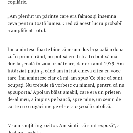
copilărie.
„Am pierdut un părinte care era faimos și însemna
ceva pentru toată lumea. Cred că acest lucru probabil
a amplificat totul.
Îmi amintesc foarte bine că m-am dus la școală a doua
zi. În primul rând, nu pot să cred că a trebuit să mă
duc la școală în ziua următoare, dar era anul 1979. Am
întârziat puțin și când am intrat cineva citea cu voce
tare. Îmi amintesc clar că mi-am spus 'Ce bine că sunt
ocupați. Nu trebuie să vorbesc cu nimeni, pentru că nu
aș suporta.' Apoi un băiat amabil, care era un prieten
de-al meu, a împins pe bancă, spre mine, un semn de
carte cu o rugăciune pe el - era o școală catolică.
M-am simțit îngrozitor. Am simțit că sunt expusă”, a
declarat vedeta.