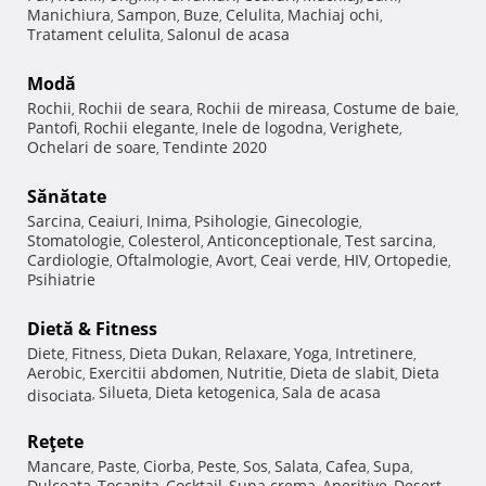
Manichiura
Sampon
Buze
Celulita
Machiaj ochi
,
,
,
,
,
Tratament celulita
Salonul de acasa
,
Modă
Rochii
Rochii de seara
Rochii de mireasa
Costume de baie
,
,
,
,
Pantofi
Rochii elegante
Inele de logodna
Verighete
,
,
,
,
Ochelari de soare
Tendinte 2020
,
Sănătate
Sarcina
Ceaiuri
Inima
Psihologie
Ginecologie
,
,
,
,
,
Stomatologie
Colesterol
Anticonceptionale
Test sarcina
,
,
,
,
Cardiologie
Oftalmologie
Avort
Ceai verde
HIV
Ortopedie
,
,
,
,
,
,
Psihiatrie
Dietă & Fitness
Diete
Fitness
Dieta Dukan
Relaxare
Yoga
Intretinere
,
,
,
,
,
,
Aerobic
Exercitii abdomen
Nutritie
Dieta de slabit
Dieta
,
,
,
,
Silueta
Dieta ketogenica
Sala de acasa
disociata
,
,
,
Reţete
Mancare
Paste
Ciorba
Peste
Sos
Salata
Cafea
Supa
,
,
,
,
,
,
,
,
Dulceata
Tocanita
Cocktail
Supa crema
Aperitive
Desert