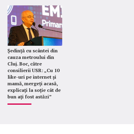
Ședință cu scântei din
cauza metroului din
Cluj. Boc, către
consilierii USR: „Cu 10
like-uri pe internet și
mamă, mergeți acasă,
explicați la soție cât de
bun ați fost astăzi”