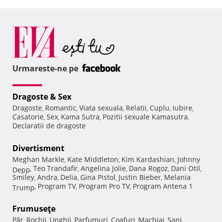
Urmareste-ne pe
Dragoste & Sex
Dragoste
Romantic
Viata sexuala
Relatii
Cuplu
Iubire
,
,
,
,
,
,
Casatorie
Sex
Kama Sutra
Pozitii sexuale Kamasutra
,
,
,
,
Declaratii de dragoste
Divertisment
Meghan Markle
Kate Middleton
Kim Kardashian
Johnny
,
,
,
Teo Trandafir
Angelina Jolie
Dana Rogoz
Dani Otil
Depp
,
,
,
,
,
Smiley
Andra
Delia
Gina Pistol
Justin Bieber
Melania
,
,
,
,
,
Program TV
Program Pro TV
Program Antena 1
Trump
,
,
,
Frumuseţe
Păr
Rochii
Unghii
Parfumuri
Coafuri
Machiaj
Sani
,
,
,
,
,
,
,