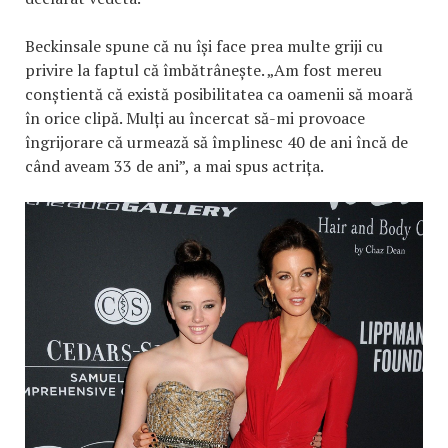
Beckinsale spune că nu își face prea multe griji cu
privire la faptul că îmbătrânește. „Am fost mereu
conștientă că există posibilitatea ca oamenii să moară
în orice clipă. Mulți au încercat să-mi provoace
îngrijorare că urmează să împlinesc 40 de ani încă de
când aveam 33 de ani”, a mai spus actrița.