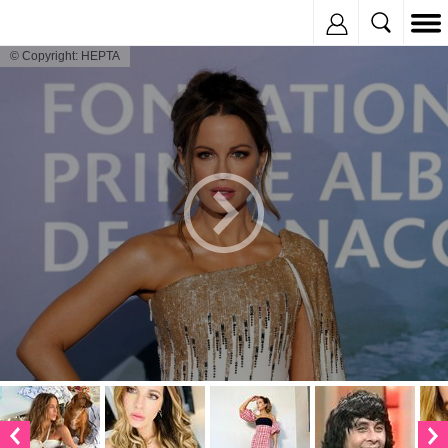
Inregistreaza
© Copyright: HEPTA