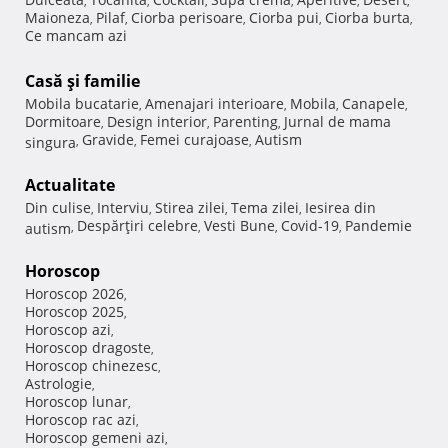
,
,
,
,
,
,
Maioneza
Pilaf
Ciorba perisoare
Ciorba pui
Ciorba burta
,
,
,
,
,
Ce mancam azi
Casă şi familie
Mobila bucatarie
Amenajari interioare
Mobila
Canapele
,
,
,
,
Dormitoare
Design interior
Parenting
Jurnal de mama
,
,
,
Gravide
Femei curajoase
Autism
singura
,
,
,
Actualitate
Din culise
Interviu
Stirea zilei
Tema zilei
Iesirea din
,
,
,
,
Despărţiri celebre
Vesti Bune
Covid-19
Pandemie
autism
,
,
,
,
Horoscop
Horoscop 2026
,
Horoscop 2025
,
Horoscop azi
,
Horoscop dragoste
,
Horoscop chinezesc
,
Astrologie
,
Horoscop lunar
,
Horoscop rac azi
,
Horoscop gemeni azi
,