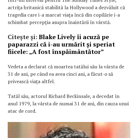
actrița britanică stabilită la Hollywood a dezvăluit că
tragedia care i-a marcat viața încă din copilărie i-a
schimbat percepția asupra înaintării în vârstă.
Citește și:
Blake Lively îi acuză pe
paparazzi că i-au urmărit și speriat
fiicele: „A fost înspăimântător”
Vedeta a declarat că moartea tatălui său la vârsta de
31 de ani, pe când ea avea cinci ani, a făcut-o să
privească viața altfel.
Tatăl său, actorul Richard Beckinsale, a decedat în
anul 1979, la vârsta de numai 31 de ani, din cauza unui
atac de cord.