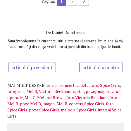
1
2
Pagina:
De
Daniel Dumitrescu
Sunt întotdeauna la curent cu știrile interne și externe. Îmi place să vă
aduc noutăți din viața vedetelor și povești din toate colțurile lumii.
articolul precedent
articolul urmator
MAI MULT DESPRE:
turneu
,
concert
,
vedete
,
foto
,
Spice Girls
,
fotografii
,
Mel B
,
Victoria Beckham
,
spital
,
poze
,
imagini
,
viral
,
operatie
,
Mel C
,
Melanie Brown
,
foto Victoria Beckham
,
foto
Mel B
,
poze Mel B
,
imagini Mel B
,
concert Spice Girls
,
foto
Spice Girls
,
poze Spice Girls
,
melodie Spice Girls
,
imagini Spice
Girls