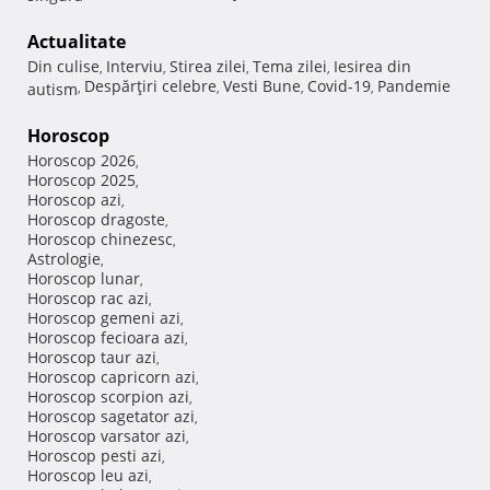
Actualitate
Din culise
Interviu
Stirea zilei
Tema zilei
Iesirea din
,
,
,
,
Despărţiri celebre
Vesti Bune
Covid-19
Pandemie
autism
,
,
,
,
Horoscop
Horoscop 2026
,
Horoscop 2025
,
Horoscop azi
,
Horoscop dragoste
,
Horoscop chinezesc
,
Astrologie
,
Horoscop lunar
,
Horoscop rac azi
,
Horoscop gemeni azi
,
Horoscop fecioara azi
,
Horoscop taur azi
,
Horoscop capricorn azi
,
Horoscop scorpion azi
,
Horoscop sagetator azi
,
Horoscop varsator azi
,
Horoscop pesti azi
,
Horoscop leu azi
,