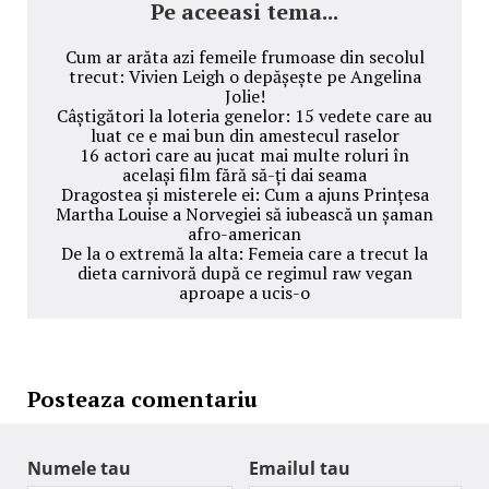
Pe aceeasi tema...
Cum ar arăta azi femeile frumoase din secolul
trecut: Vivien Leigh o depășește pe Angelina
Jolie!
Câștigători la loteria genelor: 15 vedete care au
luat ce e mai bun din amestecul raselor
16 actori care au jucat mai multe roluri în
același film fără să-ți dai seama
Dragostea și misterele ei: Cum a ajuns Prințesa
Martha Louise a Norvegiei să iubească un șaman
afro-american
De la o extremă la alta: Femeia care a trecut la
dieta carnivoră după ce regimul raw vegan
aproape a ucis-o
Posteaza comentariu
Numele tau
Emailul tau