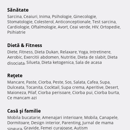
Sănătate
Sarcina
Ceaiuri
Inima
Psihologie
Ginecologie
,
,
,
,
,
Stomatologie
Colesterol
Anticonceptionale
Test sarcina
,
,
,
,
Cardiologie
Oftalmologie
Avort
Ceai verde
HIV
Ortopedie
,
,
,
,
,
,
Psihiatrie
Dietă & Fitness
Diete
Fitness
Dieta Dukan
Relaxare
Yoga
Intretinere
,
,
,
,
,
,
Aerobic
Exercitii abdomen
Nutritie
Dieta de slabit
Dieta
,
,
,
,
Silueta
Dieta ketogenica
Sala de acasa
disociata
,
,
,
Reţete
Mancare
Paste
Ciorba
Peste
Sos
Salata
Cafea
Supa
,
,
,
,
,
,
,
,
Dulceata
Tocanita
Cocktail
Supa crema
Aperitive
Desert
,
,
,
,
,
,
Maioneza
Pilaf
Ciorba perisoare
Ciorba pui
Ciorba burta
,
,
,
,
,
Ce mancam azi
Casă şi familie
Mobila bucatarie
Amenajari interioare
Mobila
Canapele
,
,
,
,
Dormitoare
Design interior
Parenting
Jurnal de mama
,
,
,
Gravide
Femei curajoase
Autism
singura
,
,
,