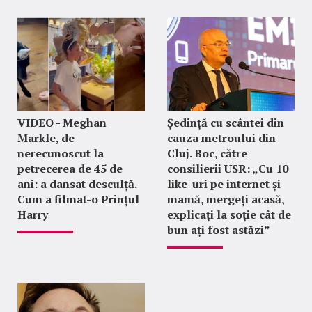
VIDEO - Meghan
Ședință cu scântei din
Markle, de
cauza metroului din
nerecunoscut la
Cluj. Boc, către
petrecerea de 45 de
consilierii USR: „Cu 10
ani: a dansat desculță.
like-uri pe internet și
Cum a filmat-o Prințul
mamă, mergeți acasă,
Harry
explicați la soție cât de
bun ați fost astăzi”