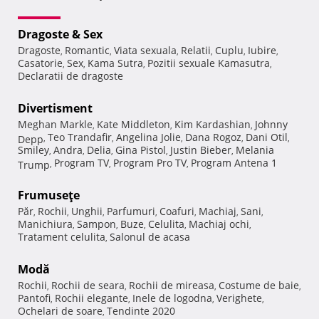
Dragoste & Sex
Dragoste
Romantic
Viata sexuala
Relatii
Cuplu
Iubire
,
,
,
,
,
,
Casatorie
Sex
Kama Sutra
Pozitii sexuale Kamasutra
,
,
,
,
Declaratii de dragoste
Divertisment
Meghan Markle
Kate Middleton
Kim Kardashian
Johnny
,
,
,
Teo Trandafir
Angelina Jolie
Dana Rogoz
Dani Otil
Depp
,
,
,
,
,
Smiley
Andra
Delia
Gina Pistol
Justin Bieber
Melania
,
,
,
,
,
Program TV
Program Pro TV
Program Antena 1
Trump
,
,
,
Frumuseţe
Păr
Rochii
Unghii
Parfumuri
Coafuri
Machiaj
Sani
,
,
,
,
,
,
,
Manichiura
Sampon
Buze
Celulita
Machiaj ochi
,
,
,
,
,
Tratament celulita
Salonul de acasa
,
Modă
Rochii
Rochii de seara
Rochii de mireasa
Costume de baie
,
,
,
,
Pantofi
Rochii elegante
Inele de logodna
Verighete
,
,
,
,
Ochelari de soare
Tendinte 2020
,