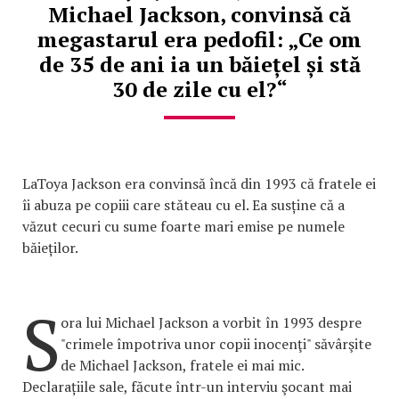
Michael Jackson, convinsă că
megastarul era pedofil: „Ce om
de 35 de ani ia un băiețel și stă
30 de zile cu el?“
LaToya Jackson era convinsă încă din 1993 că fratele ei
îi abuza pe copiii care stăteau cu el. Ea susține că a
văzut cecuri cu sume foarte mari emise pe numele
băieților.
S
ora lui Michael Jackson a vorbit în 1993 despre
"crimele împotriva unor copii inocenţi" săvârşite
de Michael Jackson, fratele ei mai mic.
Declarațiile sale, făcute într-un interviu şocant mai