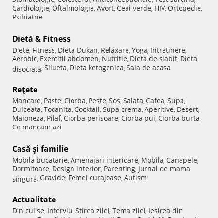
Cardiologie
Oftalmologie
Avort
Ceai verde
HIV
Ortopedie
,
,
,
,
,
,
Psihiatrie
Dietă & Fitness
Diete
Fitness
Dieta Dukan
Relaxare
Yoga
Intretinere
,
,
,
,
,
,
Aerobic
Exercitii abdomen
Nutritie
Dieta de slabit
Dieta
,
,
,
,
Silueta
Dieta ketogenica
Sala de acasa
disociata
,
,
,
Reţete
Mancare
Paste
Ciorba
Peste
Sos
Salata
Cafea
Supa
,
,
,
,
,
,
,
,
Dulceata
Tocanita
Cocktail
Supa crema
Aperitive
Desert
,
,
,
,
,
,
Maioneza
Pilaf
Ciorba perisoare
Ciorba pui
Ciorba burta
,
,
,
,
,
Ce mancam azi
Casă şi familie
Mobila bucatarie
Amenajari interioare
Mobila
Canapele
,
,
,
,
Dormitoare
Design interior
Parenting
Jurnal de mama
,
,
,
Gravide
Femei curajoase
Autism
singura
,
,
,
Actualitate
Din culise
Interviu
Stirea zilei
Tema zilei
Iesirea din
,
,
,
,