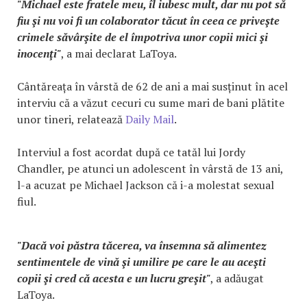
"Michael este fratele meu, îl iubesc mult, dar nu pot să
fiu şi nu voi fi un colaborator tăcut în ceea ce priveşte
crimele săvârşite de el împotriva unor copii mici şi
inocenţi"
, a mai declarat LaToya.
Cântăreața în vârstă de 62 de ani a mai susținut în acel
interviu că a văzut cecuri cu sume mari de bani plătite
unor tineri, relatează
Daily Mail
.
Interviul a fost acordat după ce tatăl lui Jordy
Chandler, pe atunci un adolescent în vârstă de 13 ani,
l-a acuzat pe Michael Jackson că i-a molestat sexual
fiul.
"Dacă voi păstra tăcerea, va însemna să alimentez
sentimentele de vină şi umilire pe care le au aceşti
copii şi cred că acesta e un lucru greşit"
, a adăugat
LaToya.