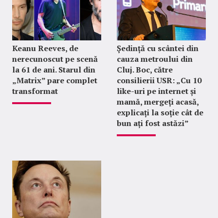
Keanu Reeves, de
Ședință cu scântei din
nerecunoscut pe scenă
cauza metroului din
la 61 de ani. Starul din
Cluj. Boc, către
„Matrix” pare complet
consilierii USR: „Cu 10
transformat
like-uri pe internet și
mamă, mergeți acasă,
explicați la soție cât de
bun ați fost astăzi”