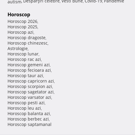
Despărţiri celebre
Vesti Bune
Covid-19
Pandemie
autism
,
,
,
,
Horoscop
Horoscop 2026
,
Horoscop 2025
,
Horoscop azi
,
Horoscop dragoste
,
Horoscop chinezesc
,
Astrologie
,
Horoscop lunar
,
Horoscop rac azi
,
Horoscop gemeni azi
,
Horoscop fecioara azi
,
Horoscop taur azi
,
Horoscop capricorn azi
,
Horoscop scorpion azi
,
Horoscop sagetator azi
,
Horoscop varsator azi
,
Horoscop pesti azi
,
Horoscop leu azi
,
Horoscop balanta azi
,
Horoscop berbec azi
,
Horoscop saptamanal