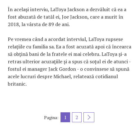
În acelaşi interviu, LaToya Jackson a dezvăluit că ea a
fost abuzată de tatăl ei, Joe Jackson, care a murit în
2018, la vârsta de 89 de ani.
Pe vremea când a acordat interviul, LaToya rupsese
relaţiile cu familia sa. Ea a fost acuzată apoi că încearca
să obţină bani de la fratele ei mai celebru. LaToya şi-a
retras ulterior acuzaţiile și a spus că soţul ei de atunci -
fostul ei manager Jack Gordon - o convinsese să spună
acele lucruri despre Michael, relatează cotidianul
britanic.
1
2
Pagina: