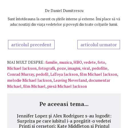
De
Daniel Dumitrescu
Sunt întotdeauna la curent cu știrile interne și externe. Îmi place să vă
aduc noutăți din viața vedetelor și povești din toate colțurile lumii.
articolul precedent
articolul urmator
MAI MULT DESPRE:
familie
,
muzica
,
HBO
,
vedete
,
foto
,
Michael Jackson
,
fotografii
,
poze
,
imagini
,
viral
,
pedofilie
,
Conrad Murray
,
pedofil
,
LaToya Jackson
,
film Michael Jackson
,
melodie Michael Jackson
,
Leaving Neverland
,
documentar
Michael
,
film Michael
,
piesă Michael Jackson
Pe aceeasi tema...
Jennifer Lopez şi Alex Rodriguez s-au logodit:
Surpriza pe care iubitul i-a pregătit-o vedetei
Prinți și cerșetori: Kate Middleton și Prințul