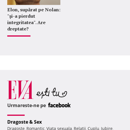
Elon, supărat pe Nolan:
"şi-a pierdut
integritatea". Are
dreptate?
Urmareste-ne pe
Dragoste & Sex
Dragoste
Romantic
Viata sexuala
Relatii
Cuplu
Iubire
,
,
,
,
,
,