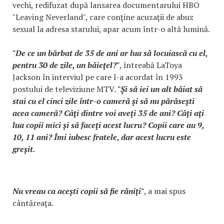
vechi, redifuzat după lansarea documentarului HBO
"Leaving Neverland", care conţine acuzaţii de abuz
sexual la adresa starului, apar acum într-o altă lumină.
"De ce un bărbat de 35 de ani ar lua să locuiască cu el,
pentru 30 de zile, un băieţel?"
, întreabă LaToya
Jackson în interviul pe care l-a acordat în 1993
postului de televiziune MTV.
"Şi să iei un alt băiat să
stai cu el cinci zile într-o cameră şi să nu părăseşti
acea cameră? Câţi dintre voi aveţi 35 de ani? Câţi aţi
lua copii mici şi să faceţi acest lucru? Copii care au 9,
10, 11 ani? Îmi iubesc fratele, dar acest lucru este
greşit.
Nu vreau ca aceşti copii să fie răniţi"
, a mai spus
cântăreața.