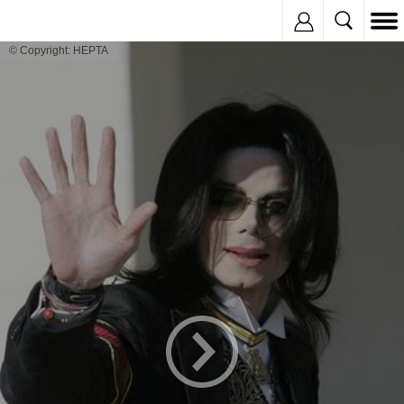
Inregistreaza
© Copyright: HEPTA