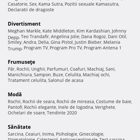
Casatorie
Sex
Kama Sutra
Pozitii sexuale Kamasutra
,
,
,
,
Declaratii de dragoste
Divertisment
Meghan Markle
Kate Middleton
Kim Kardashian
Johnny
,
,
,
Teo Trandafir
Angelina Jolie
Dana Rogoz
Dani Otil
Depp
,
,
,
,
,
Smiley
Andra
Delia
Gina Pistol
Justin Bieber
Melania
,
,
,
,
,
Program TV
Program Pro TV
Program Antena 1
Trump
,
,
,
Frumuseţe
Păr
Rochii
Unghii
Parfumuri
Coafuri
Machiaj
Sani
,
,
,
,
,
,
,
Manichiura
Sampon
Buze
Celulita
Machiaj ochi
,
,
,
,
,
Tratament celulita
Salonul de acasa
,
Modă
Rochii
Rochii de seara
Rochii de mireasa
Costume de baie
,
,
,
,
Pantofi
Rochii elegante
Inele de logodna
Verighete
,
,
,
,
Ochelari de soare
Tendinte 2020
,
Sănătate
Sarcina
Ceaiuri
Inima
Psihologie
Ginecologie
,
,
,
,
,
Stomatologie
Colesterol
Anticonceptionale
Test sarcina
,
,
,
,