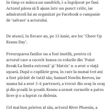
în timp ce mânca un sandvich, i-a îngrijorat pe fani.
Actorul părea să fi ajuns într-un punct critic, iar
admiratorii lui au organizat pe Facebook o campanie
de "salvare" a actorului.
De atunci, în fiecare an, pe 15 iunie, are loc "Cheer Up
Keanu Day".
Preocuparea fanilor nu a fost inutilă, pentru că
actorul care a cucerit lumea cu rolurile din "Point
Break/La limita extremă" şi "Matrix" n-a avut o viaţă
uşoară. După o copilărie grea, în care la numai trei ani
a fost părăsit de tatăl său, Samuel Nowlin Reeves, iar
mama lui a avut 5-6 parteneri, a trecut din oraş în oraş
şi din şcoală în şcoală. Keanu a urmat cursurile a patru
licee şi s-a luptat cu dislexia.
Cel mai bun prieten al său, actorul River Phoenix, a