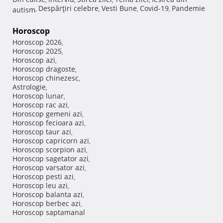
Despărţiri celebre
Vesti Bune
Covid-19
Pandemie
autism
,
,
,
,
Horoscop
Horoscop 2026
,
Horoscop 2025
,
Horoscop azi
,
Horoscop dragoste
,
Horoscop chinezesc
,
Astrologie
,
Horoscop lunar
,
Horoscop rac azi
,
Horoscop gemeni azi
,
Horoscop fecioara azi
,
Horoscop taur azi
,
Horoscop capricorn azi
,
Horoscop scorpion azi
,
Horoscop sagetator azi
,
Horoscop varsator azi
,
Horoscop pesti azi
,
Horoscop leu azi
,
Horoscop balanta azi
,
Horoscop berbec azi
,
Horoscop saptamanal