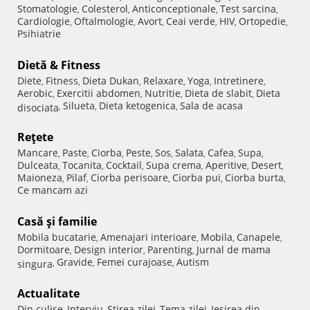
Stomatologie
Colesterol
Anticonceptionale
Test sarcina
,
,
,
,
Cardiologie
Oftalmologie
Avort
Ceai verde
HIV
Ortopedie
,
,
,
,
,
,
Psihiatrie
Dietă & Fitness
Diete
Fitness
Dieta Dukan
Relaxare
Yoga
Intretinere
,
,
,
,
,
,
Aerobic
Exercitii abdomen
Nutritie
Dieta de slabit
Dieta
,
,
,
,
Silueta
Dieta ketogenica
Sala de acasa
disociata
,
,
,
Reţete
Mancare
Paste
Ciorba
Peste
Sos
Salata
Cafea
Supa
,
,
,
,
,
,
,
,
Dulceata
Tocanita
Cocktail
Supa crema
Aperitive
Desert
,
,
,
,
,
,
Maioneza
Pilaf
Ciorba perisoare
Ciorba pui
Ciorba burta
,
,
,
,
,
Ce mancam azi
Casă şi familie
Mobila bucatarie
Amenajari interioare
Mobila
Canapele
,
,
,
,
Dormitoare
Design interior
Parenting
Jurnal de mama
,
,
,
Gravide
Femei curajoase
Autism
singura
,
,
,
Actualitate
Din culise
Interviu
Stirea zilei
Tema zilei
Iesirea din
,
,
,
,