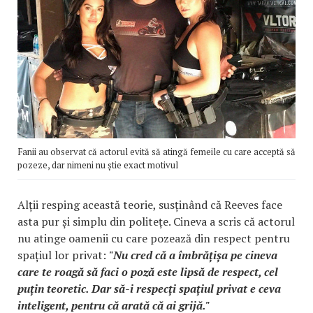
Fanii au observat că actorul evită să atingă femeile cu care acceptă să
pozeze, dar nimeni nu știe exact motivul
Alții resping această teorie, susținând că Reeves face
asta pur și simplu din politețe. Cineva a scris că actorul
nu atinge oamenii cu care pozează din respect pentru
spațiul lor privat:
"Nu cred că a îmbrățișa pe cineva
care te roagă să faci o poză este lipsă de respect, cel
puțin teoretic. Dar să-i respecți spațiul privat e ceva
inteligent, pentru că arată că ai grijă."