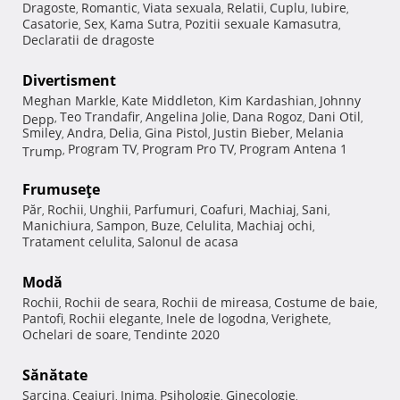
Dragoste
Romantic
Viata sexuala
Relatii
Cuplu
Iubire
,
,
,
,
,
,
Casatorie
Sex
Kama Sutra
Pozitii sexuale Kamasutra
,
,
,
,
Declaratii de dragoste
Divertisment
Meghan Markle
Kate Middleton
Kim Kardashian
Johnny
,
,
,
Teo Trandafir
Angelina Jolie
Dana Rogoz
Dani Otil
Depp
,
,
,
,
,
Smiley
Andra
Delia
Gina Pistol
Justin Bieber
Melania
,
,
,
,
,
Program TV
Program Pro TV
Program Antena 1
Trump
,
,
,
Frumuseţe
Păr
Rochii
Unghii
Parfumuri
Coafuri
Machiaj
Sani
,
,
,
,
,
,
,
Manichiura
Sampon
Buze
Celulita
Machiaj ochi
,
,
,
,
,
Tratament celulita
Salonul de acasa
,
Modă
Rochii
Rochii de seara
Rochii de mireasa
Costume de baie
,
,
,
,
Pantofi
Rochii elegante
Inele de logodna
Verighete
,
,
,
,
Ochelari de soare
Tendinte 2020
,
Sănătate
Sarcina
Ceaiuri
Inima
Psihologie
Ginecologie
,
,
,
,
,