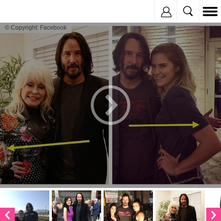
Inregistreaza
© Copyright: Facebook