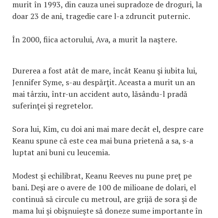
murit în 1993, din cauza unei supradoze de droguri, la
doar 23 de ani, tragedie care l-a zdruncit puternic.
În 2000, fiica actorului, Ava, a murit la naştere.
Durerea a fost atât de mare, încât Keanu şi iubita lui,
Jennifer Syme, s-au despărţit. Aceasta a murit un an
mai târziu, într-un accident auto, lăsându-l pradă
suferinţei şi regretelor.
Sora lui, Kim, cu doi ani mai mare decât el, despre care
Keanu spune că este cea mai buna prietenă a sa, s-a
luptat ani buni cu leucemia.
Modest şi echilibrat, Keanu Reeves nu pune preţ pe
bani. Deşi are o avere de 100 de milioane de dolari, el
continuă să circule cu metroul, are grijă de sora şi de
mama lui şi obişnuieşte să doneze sume importante în