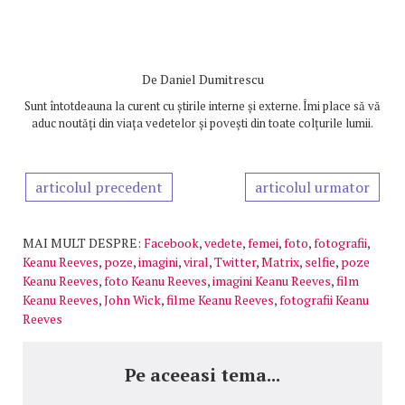
De
Daniel Dumitrescu
Sunt întotdeauna la curent cu știrile interne și externe. Îmi place să vă
aduc noutăți din viața vedetelor și povești din toate colțurile lumii.
articolul precedent
articolul urmator
MAI MULT DESPRE:
Facebook
,
vedete
,
femei
,
foto
,
fotografii
,
Keanu Reeves
,
poze
,
imagini
,
viral
,
Twitter
,
Matrix
,
selfie
,
poze
Keanu Reeves
,
foto Keanu Reeves
,
imagini Keanu Reeves
,
film
Keanu Reeves
,
John Wick
,
filme Keanu Reeves
,
fotografii Keanu
Reeves
Pe aceeasi tema...