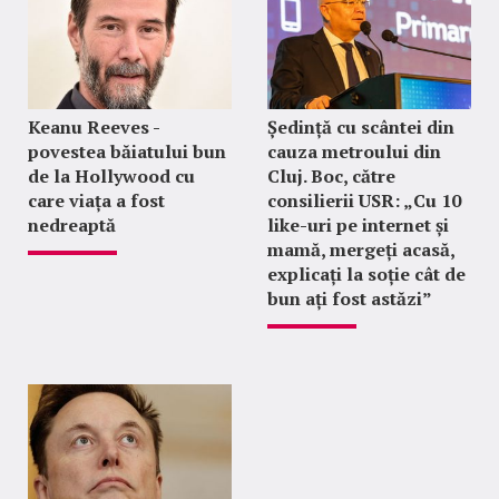
Keanu Reeves -
Ședință cu scântei din
povestea băiatului bun
cauza metroului din
de la Hollywood cu
Cluj. Boc, către
care viața a fost
consilierii USR: „Cu 10
nedreaptă
like-uri pe internet și
mamă, mergeți acasă,
explicați la soție cât de
bun ați fost astăzi”