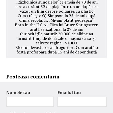
„Războinica gunoaielor“: Femeia de 70 de ani
care a curățat 52 de plaje într-un an după ce a
văzut un film despre poluarea cu plastic
Cum trăiește OJ Simpson la 25 de ani după
crima secolului: „Mi-am plătit pedeapsa“
Born in the U.S.A.: Fiica lui Bruce Springsteen
arată senzațional la 27 de ani
Curiozitățile naturii: 20.000 de albine au
urmărit timp de două zile o mașină ca să-și
salveze regina - VIDEO
Efectul devastator al drogurilor: Cum arată o
fostă profesoară după 15 ani de dependență
Posteaza comentariu
Numele tau
Emailul tau