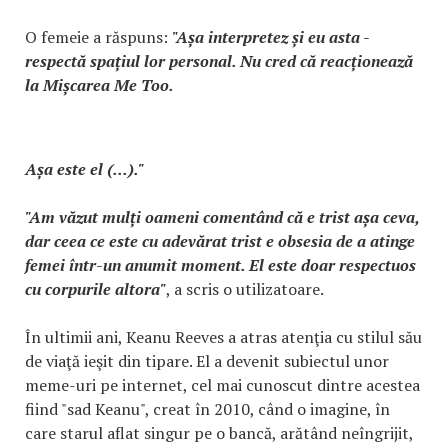
O femeie a răspuns:
"Așa interpretez și eu asta -
respectă spațiul lor personal. Nu cred că reacționează
la Mișcarea Me Too.
Așa este el (...)."
"Am văzut mulți oameni comentând că e trist așa ceva,
dar ceea ce este cu adevărat trist e obsesia de a atinge
femei într-un anumit moment. El este doar respectuos
cu corpurile altora"
, a scris o utilizatoare.
În ultimii ani, Keanu Reeves a atras atenţia cu stilul său
de viaţă ieşit din tipare. El a devenit subiectul unor
meme-uri pe internet, cel mai cunoscut dintre acestea
fiind "sad Keanu", creat în 2010, când o imagine, în
care starul aflat singur pe o bancă, arătând neîngrijit,