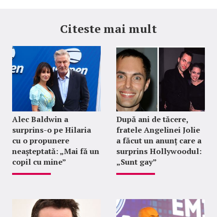
Citeste mai mult
Alec Baldwin a
După ani de tăcere,
surprins-o pe Hilaria
fratele Angelinei Jolie
cu o propunere
a făcut un anunț care a
neașteptată: „Mai fă un
surprins Hollywoodul:
copil cu mine”
„Sunt gay”