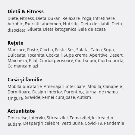
Dietă & Fitness
Diete
Fitness
Dieta Dukan
Relaxare
Yoga
Intretinere
,
,
,
,
,
,
Aerobic
Exercitii abdomen
Nutritie
Dieta de slabit
Dieta
,
,
,
,
Silueta
Dieta ketogenica
Sala de acasa
disociata
,
,
,
Reţete
Mancare
Paste
Ciorba
Peste
Sos
Salata
Cafea
Supa
,
,
,
,
,
,
,
,
Dulceata
Tocanita
Cocktail
Supa crema
Aperitive
Desert
,
,
,
,
,
,
Maioneza
Pilaf
Ciorba perisoare
Ciorba pui
Ciorba burta
,
,
,
,
,
Ce mancam azi
Casă şi familie
Mobila bucatarie
Amenajari interioare
Mobila
Canapele
,
,
,
,
Dormitoare
Design interior
Parenting
Jurnal de mama
,
,
,
Gravide
Femei curajoase
Autism
singura
,
,
,
Actualitate
Din culise
Interviu
Stirea zilei
Tema zilei
Iesirea din
,
,
,
,
Despărţiri celebre
Vesti Bune
Covid-19
Pandemie
autism
,
,
,
,