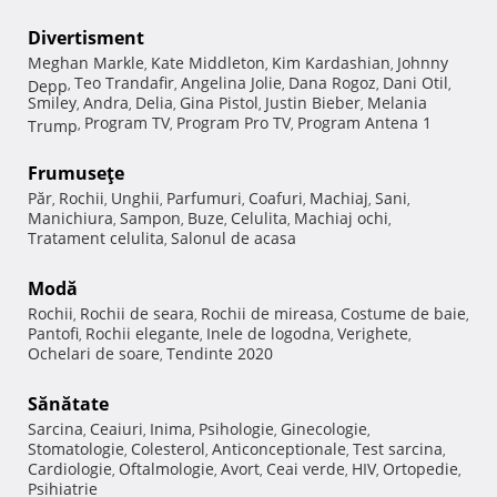
Divertisment
Meghan Markle
Kate Middleton
Kim Kardashian
Johnny
,
,
,
Teo Trandafir
Angelina Jolie
Dana Rogoz
Dani Otil
Depp
,
,
,
,
,
Smiley
Andra
Delia
Gina Pistol
Justin Bieber
Melania
,
,
,
,
,
Program TV
Program Pro TV
Program Antena 1
Trump
,
,
,
Frumuseţe
Păr
Rochii
Unghii
Parfumuri
Coafuri
Machiaj
Sani
,
,
,
,
,
,
,
Manichiura
Sampon
Buze
Celulita
Machiaj ochi
,
,
,
,
,
Tratament celulita
Salonul de acasa
,
Modă
Rochii
Rochii de seara
Rochii de mireasa
Costume de baie
,
,
,
,
Pantofi
Rochii elegante
Inele de logodna
Verighete
,
,
,
,
Ochelari de soare
Tendinte 2020
,
Sănătate
Sarcina
Ceaiuri
Inima
Psihologie
Ginecologie
,
,
,
,
,
Stomatologie
Colesterol
Anticonceptionale
Test sarcina
,
,
,
,
Cardiologie
Oftalmologie
Avort
Ceai verde
HIV
Ortopedie
,
,
,
,
,
,
Psihiatrie