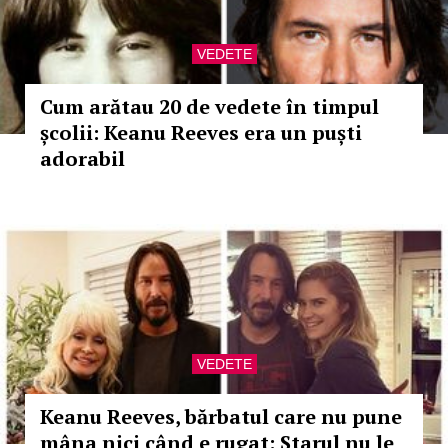
VEDETE
Cum arătau 20 de vedete în timpul
școlii: Keanu Reeves era un puști
adorabil
VEDETE
Keanu Reeves, bărbatul care nu pune
mâna nici când e rugat: Starul nu le