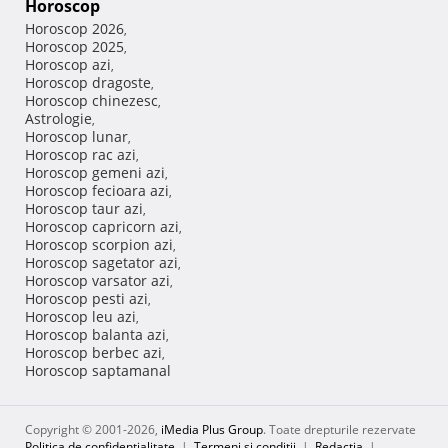
Horoscop
Horoscop 2026
,
Horoscop 2025
,
Horoscop azi
,
Horoscop dragoste
,
Horoscop chinezesc
,
Astrologie
,
Horoscop lunar
,
Horoscop rac azi
,
Horoscop gemeni azi
,
Horoscop fecioara azi
,
Horoscop taur azi
,
Horoscop capricorn azi
,
Horoscop scorpion azi
,
Horoscop sagetator azi
,
Horoscop varsator azi
,
Horoscop pesti azi
,
Horoscop leu azi
,
Horoscop balanta azi
,
Horoscop berbec azi
,
Horoscop saptamanal
Copyright © 2001-2026,
iMedia Plus Group
. Toate drepturile rezervate
Politica de confidențialitate
|
Termeni si conditii
|
Redacţia
|