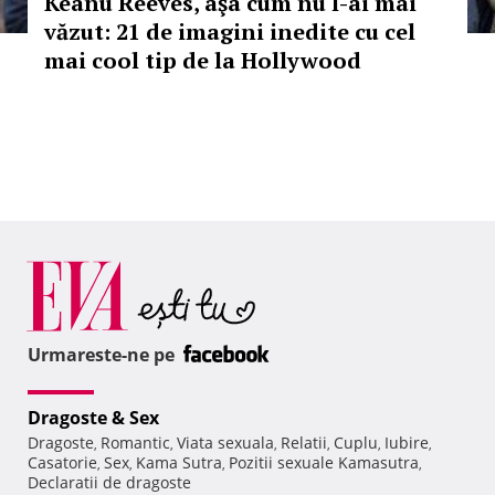
Keanu Reeves, aşa cum nu l-ai mai
văzut: 21 de imagini inedite cu cel
mai cool tip de la Hollywood
Urmareste-ne pe
Dragoste & Sex
Dragoste
Romantic
Viata sexuala
Relatii
Cuplu
Iubire
,
,
,
,
,
,
Casatorie
Sex
Kama Sutra
Pozitii sexuale Kamasutra
,
,
,
,
Declaratii de dragoste