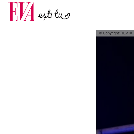
menopauză și când ar t
Carieră
la medic
Actualitate
© Copyright: HEPTA