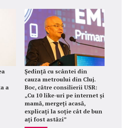
ea
Ședință cu scântei din
cauza metroului din Cluj.
ța a
Boc, către consilierii USR:
„Cu 10 like-uri pe internet și
mamă, mergeți acasă,
explicați la soție cât de bun
ați fost astăzi”