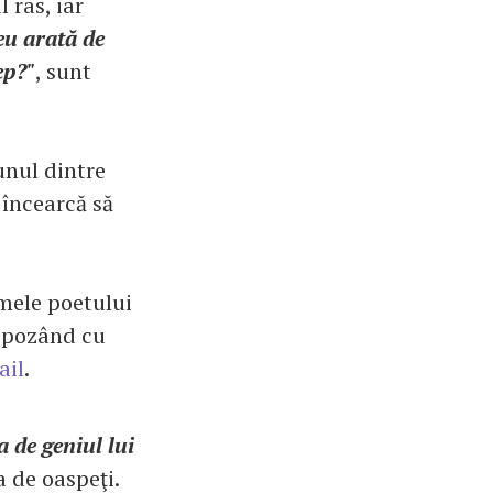
 ras, iar
eu arată de
ep?"
, sunt
unul dintre
 încearcă să
mele poetului
i pozând cu
ail
.
a de geniul lui
ea de oaspeţi.