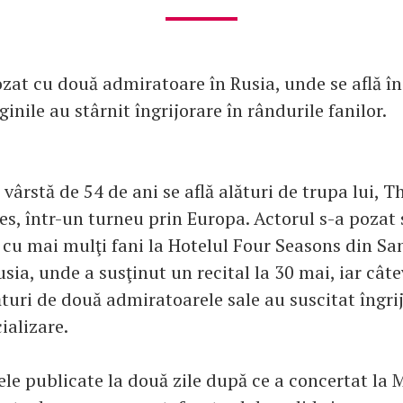
ozat cu două admiratoare în Rusia, unde se află î
ginile au stârnit îngrijorare în rândurile fanilor.
n vârstă de 54 de ani se află alături de trupa lui,
s, într-un turneu prin Europa. Actorul s-a poza
 cu mai mulţi fani la Hotelul Four Seasons din Sa
sia, unde a susţinut un recital la 30 mai, iar cât
ături de două admiratoarele sale au suscitat îngri
cializare.
ele publicate la două zile după ce a concertat la 