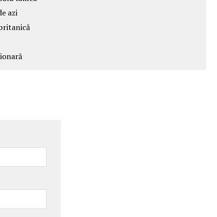
de azi
britanică
lionară