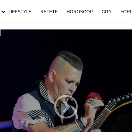
rebui să mergi
și 60 de ani. De ce te trezești mai des
pe măsură ce înaintezi în vârstă
LIFESTYLE
RETETE
HOROSCOP
CITY
FOR