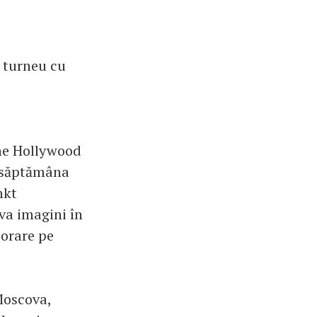
n turneu cu
 The Hollywood
t săptămâna
nkt
eva imagini în
jorare pe
Moscova,