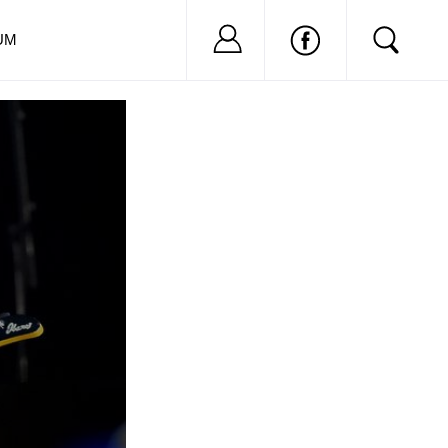
Nu ai cont?
Inregistreaza-
UM