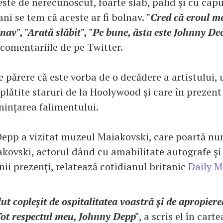
te de nerecunoscut, foarte slab, palid şi cu capul
ani se tem că aceste ar fi bolnav.
"Cred că eroul m
lnav", "Arată slăbit", "Pe bune, ăsta este Johnny De
 comentariile de pe Twitter.
e părere că este vorba de o decădere a artistului, 
plătite staruri de la Hoolywood şi care în prezent
inţarea falimentului.
epp a vizitat muzeul Maiakovski, care poartă nu
kovski, actorul dând cu amabilitate autografe ş
anii prezenţi, relatează cotidianul britanic
Daily M
ut copleşit de ospitalitatea voastră şi de apropiere
ot respectul meu, Johnny Depp"
, a scris el în cart