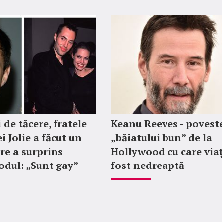
 de tăcere, fratele
Keanu Reeves - povest
i Jolie a făcut un
„băiatului bun” de la
re a surprins
Hollywood cu care via
dul: „Sunt gay”
fost nedreaptă