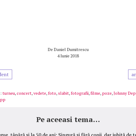
De
Daniel Dumitrescu
4 Iunie 2018
dent
ar
:
turneu
,
concert
,
vedete
,
foto
,
slabit
,
fotografii
,
filme
,
poze
,
Johnny De
epp
Pe aceeasi tema...
ue, tânără şi la 50 de ani: Singură şi fără copii, dar iubită de