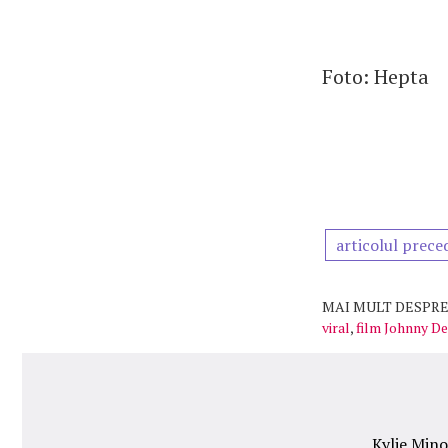
Foto: Hepta
articolul prece
MAI MULT DESPRE
viral
,
film Johnny D
Kylie Minog