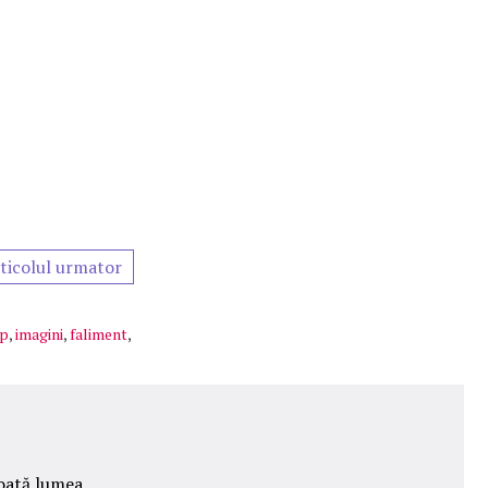
ticolul urmator
pp
,
imagini
,
faliment
,
 toată lumea