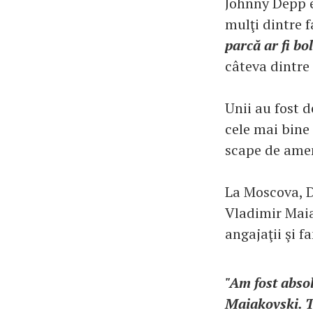
Johnny Depp es
mulţi dintre f
parcă ar fi bo
câteva dintre
Unii au fost d
cele mai bine 
scape de amen
La Moscova, D
Vladimir Maia
angajaţii şi f
"Am fost absol
Maiakovski. T