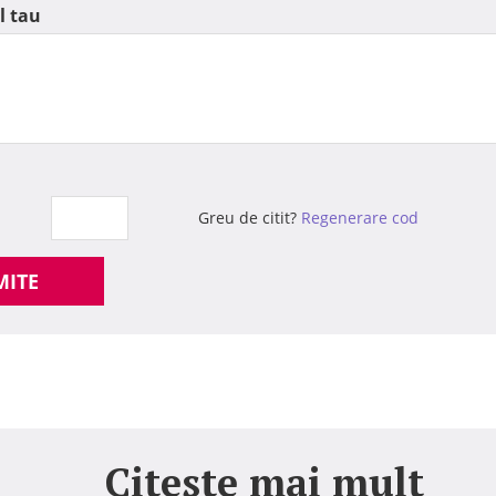
l tau
Greu de citit?
Regenerare cod
MITE
Citeste mai mult