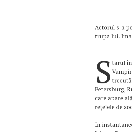
Actorul s-a p
trupa lui. Ima
S
tarul î
Vampire
trecută
Petersburg, Ru
care apare al
reţelele de so
În instantane