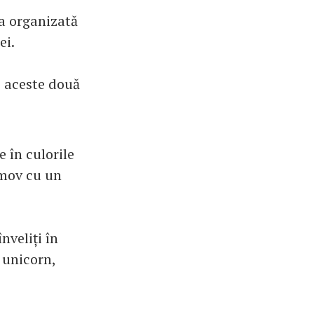
ea organizată
ei.
e aceste două
e în culorile
 mov cu un
nveliți în
 unicorn,