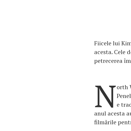
Fiicele lui K
acesta. Cele d
petrecerea î
N
orth 
Penel
e tra
anul acesta a
filmările pen