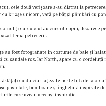
cut, cele două verișoare s-au distrat la petrecer
 cu brioșe unicorn, vată pe băț și plimbări cu pon
icornul și curcubeul au cucerit copiii, deoarece p
bazat tema petrecerii.
țe au fost fotografiate în costume de baie și halat
și cu sandale roz. Iar North, apare cu o cordeluță
rn.
 răsfățați cu dulciuri așezate peste tot: de la oreo î
ioșe pastelate, bomboane și înghețată inspirate de
turile care aveau aceeași inspirație.