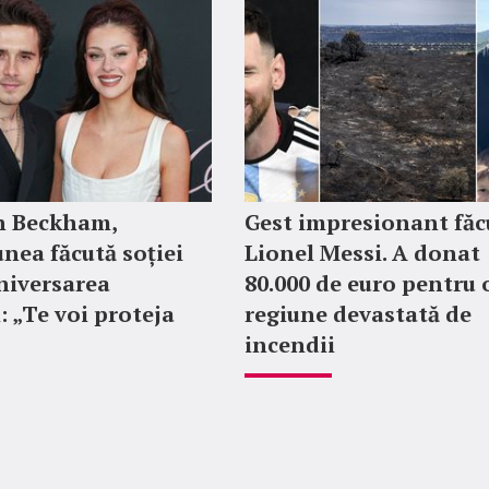
n Beckham,
Gest impresionant făc
nea făcută soției
Lionel Messi. A donat
aniversarea
80.000 de euro pentru 
: „Te voi proteja
regiune devastată de
incendii