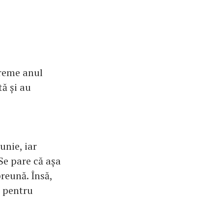
vreme anul
tă și au
unie, iar
 Se pare că așa
preună. Însă,
l pentru
.