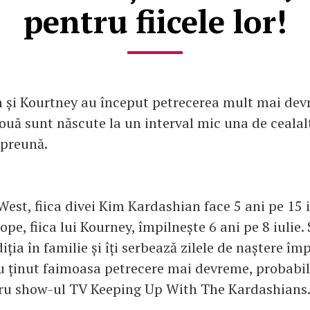
pentru fiicele lor!
im și Kourtney au început petrecerea mult mai de
ouă sunt născute la un interval mic una de cealal
mpreună.
West, fiica divei Kim Kardashian face 5 ani pe 15 i
ope, fiica lui Kourney, împilnește 6 ani pe 8 iulie.
diția în familie și îți serbează zilele de naștere îm
u ținut faimoasa petrecere mai devreme, probabi
tru show-ul TV Keeping Up With The Kardashians