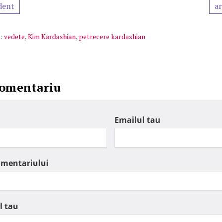
dent
ar
:
vedete
,
Kim Kardashian
,
petrecere kardashian
comentariu
Emailul tau
omentariului
l tau