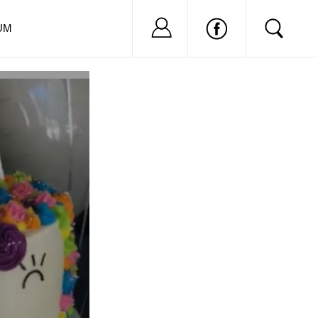
Nu ai cont?
Inregistreaza-
UM