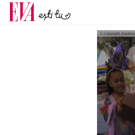
și 60 de ani. De ce te t
Carieră
pe măsură ce înaintez
Actualitate
© Copyright: Facebo