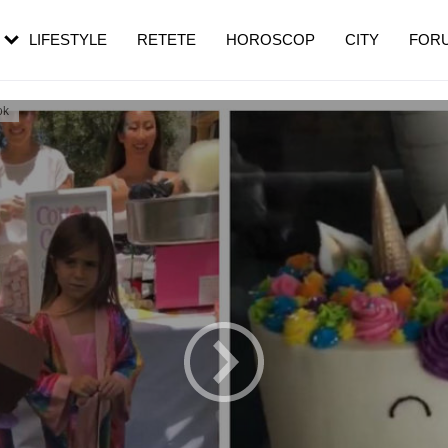
rezești mai des
Cât durează, cum te pregătești și cât
i în vârstă
de dureroasă este investigația
LIFESTYLE
RETETE
HOROSCOP
CITY
FOR
ok