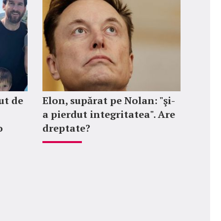
ut de
Elon, supărat pe Nolan: "şi-
a pierdut integritatea". Are
o
dreptate?