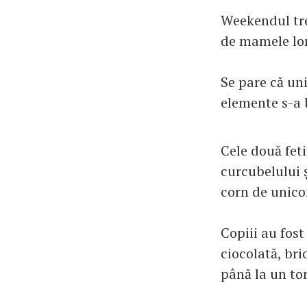
Weekendul tre
de mamele lor
Se pare că un
elemente s-a 
Cele două feti
curcubelului 
corn de unico
Copiii au fost
ciocolată, br
până la un tor