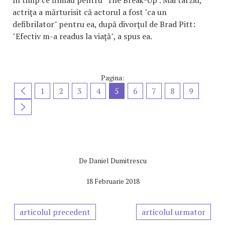
în timp ce filmau pentru "The Break-Up". Mai târziu,
actriţa a mărturisit că actorul a fost "ca un
defibrilator" pentru ea, după divorţul de Brad Pitt:
"Efectiv m-a readus la viaţă", a spus ea.
Pagina:
1
2
3
4
5
6
7
8
9
De
Daniel Dumitrescu
18 Februarie 2018
articolul precedent
articolul urmator