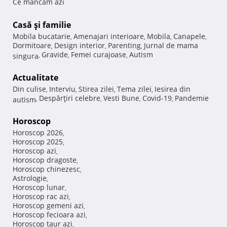
Ce mancam azi
Casă şi familie
Mobila bucatarie
Amenajari interioare
Mobila
Canapele
,
,
,
,
Dormitoare
Design interior
Parenting
Jurnal de mama
,
,
,
Gravide
Femei curajoase
Autism
singura
,
,
,
Actualitate
Din culise
Interviu
Stirea zilei
Tema zilei
Iesirea din
,
,
,
,
Despărţiri celebre
Vesti Bune
Covid-19
Pandemie
autism
,
,
,
,
Horoscop
Horoscop 2026
,
Horoscop 2025
,
Horoscop azi
,
Horoscop dragoste
,
Horoscop chinezesc
,
Astrologie
,
Horoscop lunar
,
Horoscop rac azi
,
Horoscop gemeni azi
,
Horoscop fecioara azi
,
Horoscop taur azi
,