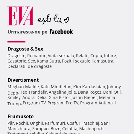
Urmareste-ne pe
Dragoste & Sex
Dragoste
Romantic
Viata sexuala
Relatii
Cuplu
Iubire
,
,
,
,
,
,
Casatorie
Sex
Kama Sutra
Pozitii sexuale Kamasutra
,
,
,
,
Declaratii de dragoste
Divertisment
Meghan Markle
Kate Middleton
Kim Kardashian
Johnny
,
,
,
Teo Trandafir
Angelina Jolie
Dana Rogoz
Dani Otil
Depp
,
,
,
,
,
Smiley
Andra
Delia
Gina Pistol
Justin Bieber
Melania
,
,
,
,
,
Program TV
Program Pro TV
Program Antena 1
Trump
,
,
,
Frumuseţe
Păr
Rochii
Unghii
Parfumuri
Coafuri
Machiaj
Sani
,
,
,
,
,
,
,
Manichiura
Sampon
Buze
Celulita
Machiaj ochi
,
,
,
,
,
Tratament celulita
Salonul de acasa