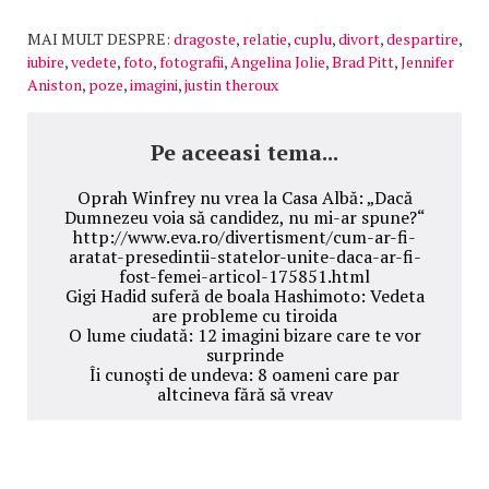
MAI MULT DESPRE:
dragoste
,
relatie
,
cuplu
,
divort
,
despartire
,
iubire
,
vedete
,
foto
,
fotografii
,
Angelina Jolie
,
Brad Pitt
,
Jennifer
Aniston
,
poze
,
imagini
,
justin theroux
Pe aceeasi tema...
Oprah Winfrey nu vrea la Casa Albă: „Dacă
Dumnezeu voia să candidez, nu mi-ar spune?“
http://www.eva.ro/divertisment/cum-ar-fi-
aratat-presedintii-statelor-unite-daca-ar-fi-
fost-femei-articol-175851.html
Gigi Hadid suferă de boala Hashimoto: Vedeta
are probleme cu tiroida
O lume ciudată: 12 imagini bizare care te vor
surprinde
Îi cunoşti de undeva: 8 oameni care par
altcineva fără să vreav