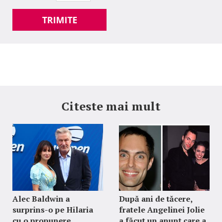
TRIMITE
Citeste mai mult
Alec Baldwin a
După ani de tăcere,
surprins-o pe Hilaria
fratele Angelinei Jolie
cu o propunere
a făcut un anunț care a