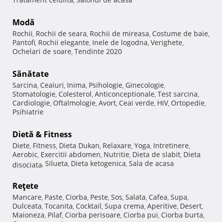
,
Modă
Rochii
Rochii de seara
Rochii de mireasa
Costume de baie
,
,
,
,
Pantofi
Rochii elegante
Inele de logodna
Verighete
,
,
,
,
Ochelari de soare
Tendinte 2020
,
Sănătate
Sarcina
Ceaiuri
Inima
Psihologie
Ginecologie
,
,
,
,
,
Stomatologie
Colesterol
Anticonceptionale
Test sarcina
,
,
,
,
Cardiologie
Oftalmologie
Avort
Ceai verde
HIV
Ortopedie
,
,
,
,
,
,
Psihiatrie
Dietă & Fitness
Diete
Fitness
Dieta Dukan
Relaxare
Yoga
Intretinere
,
,
,
,
,
,
Aerobic
Exercitii abdomen
Nutritie
Dieta de slabit
Dieta
,
,
,
,
Silueta
Dieta ketogenica
Sala de acasa
disociata
,
,
,
Reţete
Mancare
Paste
Ciorba
Peste
Sos
Salata
Cafea
Supa
,
,
,
,
,
,
,
,
Dulceata
Tocanita
Cocktail
Supa crema
Aperitive
Desert
,
,
,
,
,
,
Maioneza
Pilaf
Ciorba perisoare
Ciorba pui
Ciorba burta
,
,
,
,
,