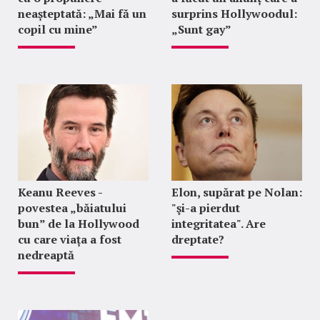
neașteptată: „Mai fă un
surprins Hollywoodul:
copil cu mine”
„Sunt gay”
Keanu Reeves -
Elon, supărat pe Nolan:
povestea „băiatului
"şi-a pierdut
bun” de la Hollywood
integritatea". Are
cu care viața a fost
dreptate?
nedreaptă