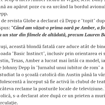
nă au apărut poze cu ea urcând la bordul avionul
epp.
ă de revista Globe a declarat că Depp e "topit" d
 spus:
"Când am văzut-o prima oară pe Amber, a fo
la un star din filmele de altădată, precum Lauren Ba
otuși, această blondă fatală care aduce atât de bi
oada "Basic Instinct", inclusiv prin orientarea ei
stin, Texas, Amber a lucrat mai întâi ca model, ia
de Johnny Depp în "Jurnalul unui iubitor de rom" a
 studiat la o școală catolică din Austin până la vâr
olescentă a început să fie activă în clubul de teat
 câteva reclame la posturile locale de televiziune.
olică, s-a declarat atee după ce un prieten a muri
rculație.