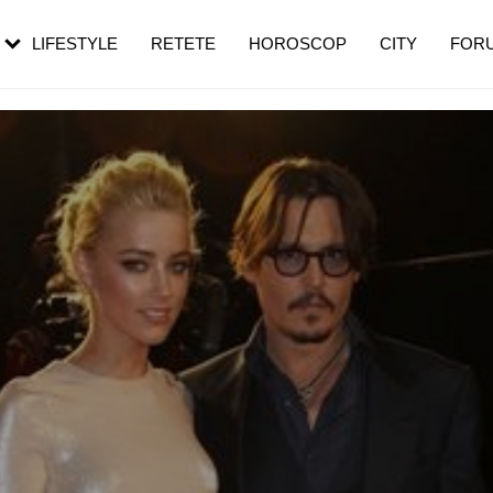
rezești mai des
Cât durează, cum te pregătești și cât
i în vârstă
de dureroasă este investigația
LIFESTYLE
RETETE
HOROSCOP
CITY
FOR