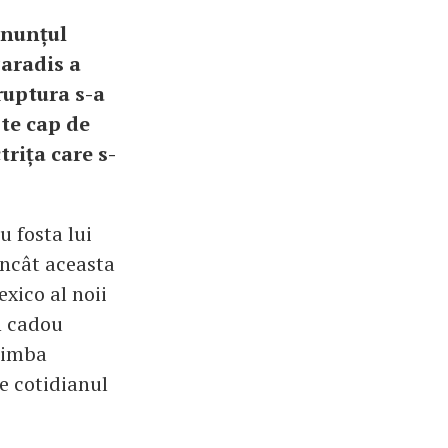
anunțul
Paradis a
ruptura s-a
te cap de
trița care s-
u fosta lui
încât aceasta
xico al noii
un cadou
plimba
e cotidianul