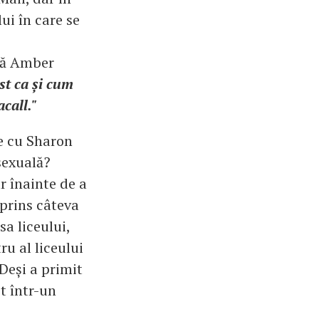
ui în care se
upă Amber
st ca și cum
call."
ne cu Sharon
 sexuală?
r înainte de a
 prins câteva
sa liceului,
ru al liceului
 Deși a primit
t într-un