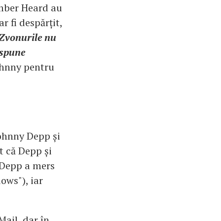
Amber Heard au
r fi despărțit,
Zvonurile nu
 spune
ohnny pentru
Johnny Depp și
t că Depp și
. Depp a mers
ows"), iar
Mail, dar în