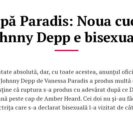
pă Paradis: Noua cuc
ohnny Depp e bisexua
tate absolută, dar, cu toate acestea, anunțul ofici
ui Johnny Depp de Vanessa Paradis a produs multă 
ține că ruptura s-a produs cu adevărat după ce 
ână peste cap de Amber Heard. Cei doi nu și-au fă
actrița care s-a declarat bisexuală l-a vizitat de câ