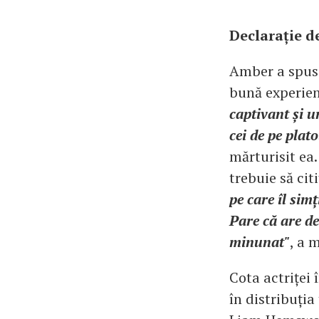
Declarație d
Amber a spus 
bună experienț
captivant și un
cei de pe plat
mărturisit ea.
trebuie să cit
pe care îl sim
Pare că are de
minunat"
, a 
Cota actriței 
în distribuția