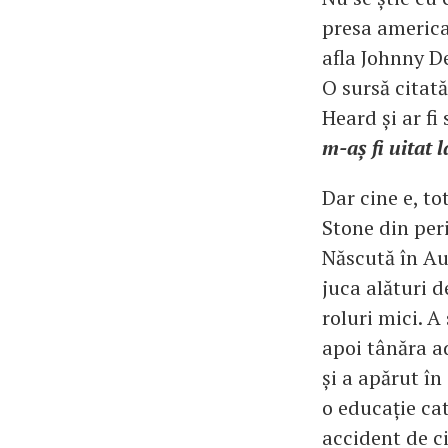
presa america
afla Johnny D
O sursă citat
Heard și ar fi
m-aș fi uitat 
Dar cine e, t
Stone din peri
Născută în Au
juca alături 
roluri mici. A
apoi tânăra ad
și a apărut în
o educație cat
accident de ci