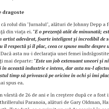
e dragoste
că rolul din "Jurnalul", alături de Johnny Depp a 
ă din viața ei.
"E o prezență atât de minunată; est
 artist adevărat, foarte inteligent și incredibil de s
ou îl respectă și îl plac, ceea ce spune multe despre 
 Dacă asta nu-i declarația unei femei îndrăgostite
iți mai departe:
"Este un job extenuant uneori și ni
ți în această industrie e intens, dar asta nu-l afect
stul timp să privească pe oricine în ochi și îmi plac
mai spus ea.
în vârstă de 26 de ani e în creștere după ce a fost 
 thrillerului Paranoia, alături de Gary Oldman, Ha