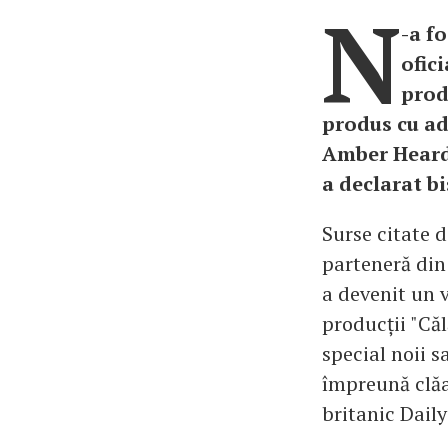
N
-a f
ofic
prod
produs cu ad
Amber Heard. 
a declarat bi
Surse citate d
parteneră din 
a devenit un v
producții "Căl
special noii s
împreună clăa
britanic Daily