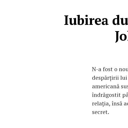
Iubirea du
J
N-a fost o nou
despărțirii l
americană sus
îndrăgostit p
relația, însă 
secret.