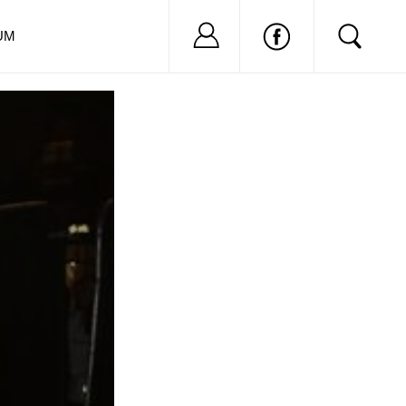
Nu ai cont?
Inregistreaza-
UM