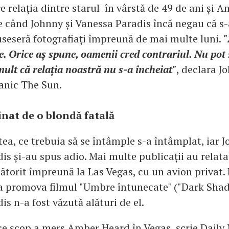
e relația dintre starul în vârstă de 49 de ani și 
 când Johnny și Vanessa Paradis încă negau că s-a
useseră fotografiați împreună de mai multe luni.
"
e. Orice aș spune, oamenii cred contrariul. Nu pot
ult că relația noastră nu s-a încheiat"
, declara J
tanic The Sun.
inat de o blondă fatală
tea, ce trebuia să se întâmple s-a întâmplat, iar 
is și-au spus adio. Mai multe publicații au relata
ălătorit împreună la Las Vegas, cu un avion privat
a promova filmul "Umbre întunecate" ("Dark Shad
s n-a fost văzută alături de el.
ce scop a mers Amber Heard în Vegas, scrie Daily 