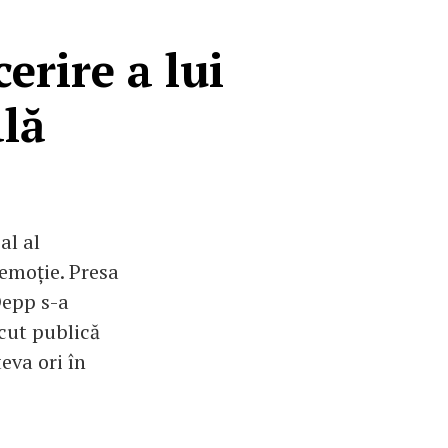
erire a lui
lă
al al
emoție. Presa
Depp s-a
cut publică
teva ori în