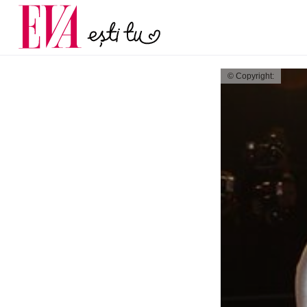
și 60 de ani. De ce te t
Carieră
pe măsură ce înaintez
Actualitate
© Copyright: