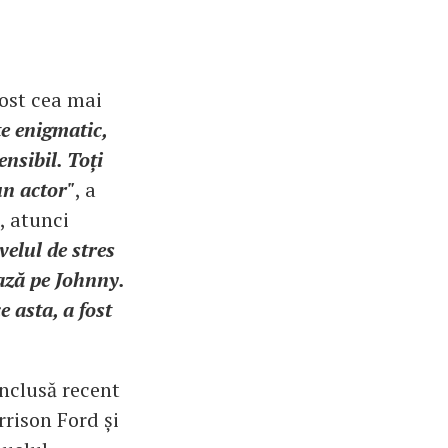
fost cea mai
e enigmatic,
ensibil. Toți
un actor"
, a
, atunci
velul de stres
ează pe Johnny.
e asta, a fost
inclusă recent
rrison Ford și