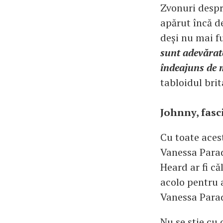
Zvonuri despr
apărut încă de
deși nu mai f
sunt adevărat
îndeajuns de m
tabloidul bri
Johnny, fasc
Cu toate aces
Vanessa Parad
Heard ar fi c
acolo pentru 
Vanessa Paradi
Nu se știe cu 