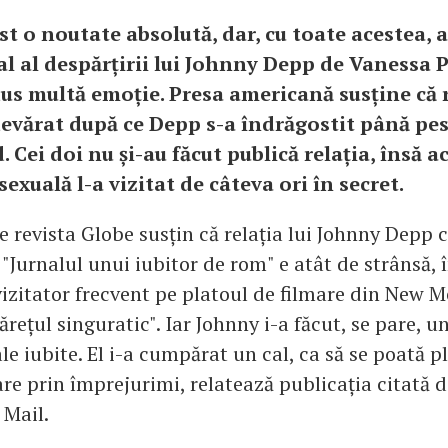
ost o noutate absolută, dar, cu toate acestea, 
ial al despărțirii lui Johnny Depp de Vanessa 
us multă emoție. Presa americană susține că 
evărat după ce Depp s-a îndrăgostit până pes
Cei doi nu și-au făcut publică relația, însă ac
sexuală l-a vizitat de câteva ori în secret.
e revista Globe susțin că relația lui Johnny Depp c
"Jurnalul unui iubitor de rom" e atât de strânsă, 
izitator frecvent pe platoul de filmare din New Me
ărețul singuratic". Iar Johnny i-a făcut, se pare, 
ale iubite. El i-a cumpărat un cal, ca să se poată 
re prin împrejurimi, relatează publicația citată d
 Mail.