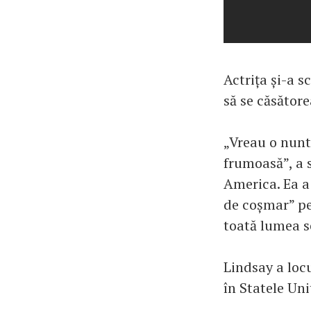
Actrița și-a s
să se căsător
„Vreau o nunt
frumoasă”, a 
America. Ea a
de coșmar” pen
toată lumea s
Lindsay a locu
în Statele Uni