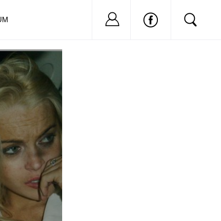
Nu ai cont?
Inregistreaza-
UM