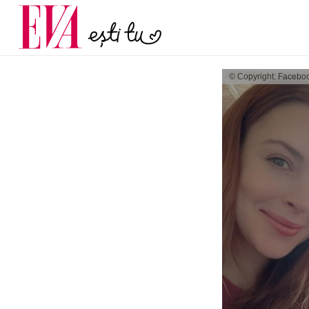
și 60 de ani. De ce te t
Carieră
pe măsură ce înaintez
Actualitate
© Copyright: Facebo