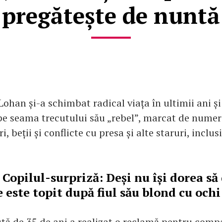
pregătește de nuntă
Lohan și-a schimbat radical viața în ultimii ani și 
e seama trecutului său „rebel”, marcat de nume
i, beții și conflicte cu presa și alte staruri, inclus
-
Copilul-surpriză: Deși nu își dorea să
 este topit după fiul său blond cu ochi
rstă de 35 de ani a realizat o reclamă pentru comp