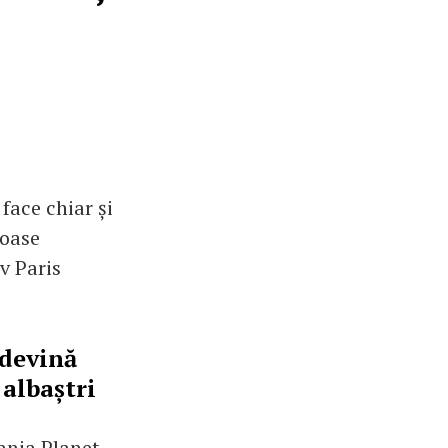
face chiar și
roase
iv Paris
 devină
 albaștri
ania Planet