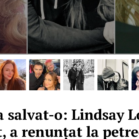
a salvat-o: Lindsay 
, a renunțat la petrec