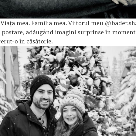
 Viața mea. Familia mea. Viitorul meu @bader.s
n postare, adăugând imagini surprinse în momentu
cerut-o în căsătorie.