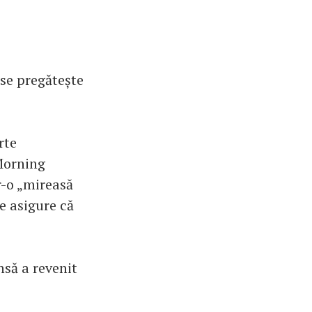
 se pregătește
rte
Morning
r-o „mireasă
se asigure că
nsă a revenit