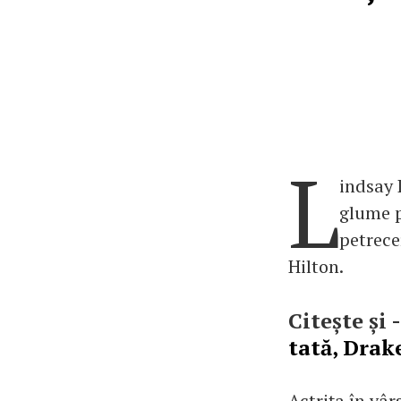
L
indsay 
glume p
petrecer
Hilton.
Citește și 
tată, Drake
Actrița în vâ