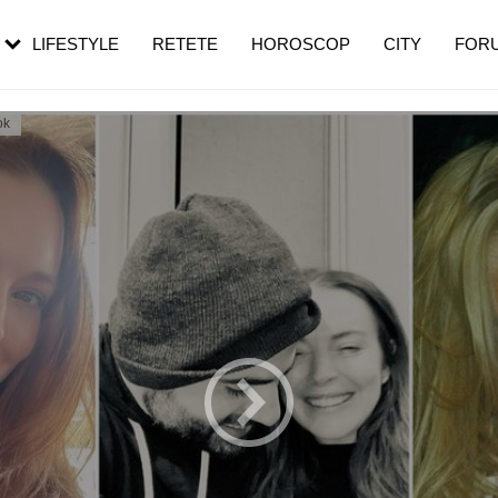
rezești mai des
Cât durează, cum te pregătești și cât
i în vârstă
de dureroasă este investigația
LIFESTYLE
RETETE
HOROSCOP
CITY
FOR
ok