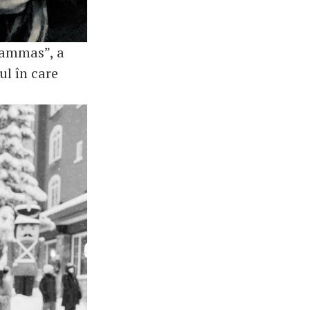
hammas”, a
l în care