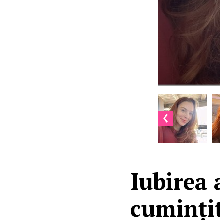
Iubirea 
cumințit