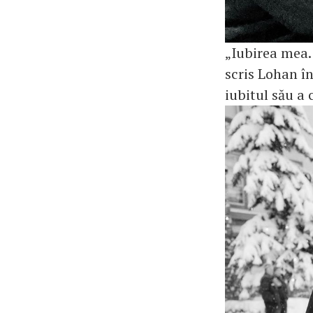
„Iubirea mea.
scris Lohan î
iubitul său a 