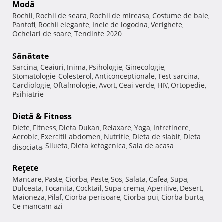
Modă
Rochii
Rochii de seara
Rochii de mireasa
Costume de baie
,
,
,
,
Pantofi
Rochii elegante
Inele de logodna
Verighete
,
,
,
,
Ochelari de soare
Tendinte 2020
,
Sănătate
Sarcina
Ceaiuri
Inima
Psihologie
Ginecologie
,
,
,
,
,
Stomatologie
Colesterol
Anticonceptionale
Test sarcina
,
,
,
,
Cardiologie
Oftalmologie
Avort
Ceai verde
HIV
Ortopedie
,
,
,
,
,
,
Psihiatrie
Dietă & Fitness
Diete
Fitness
Dieta Dukan
Relaxare
Yoga
Intretinere
,
,
,
,
,
,
Aerobic
Exercitii abdomen
Nutritie
Dieta de slabit
Dieta
,
,
,
,
Silueta
Dieta ketogenica
Sala de acasa
disociata
,
,
,
Reţete
Mancare
Paste
Ciorba
Peste
Sos
Salata
Cafea
Supa
,
,
,
,
,
,
,
,
Dulceata
Tocanita
Cocktail
Supa crema
Aperitive
Desert
,
,
,
,
,
,
Maioneza
Pilaf
Ciorba perisoare
Ciorba pui
Ciorba burta
,
,
,
,
,
Ce mancam azi