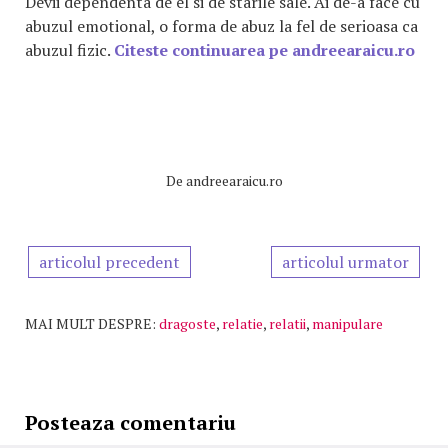
Devii dependenta de el si de starile sale. Ai de-a face cu
abuzul emotional, o forma de abuz la fel de serioasa ca
abuzul fizic.
Citeste continuarea pe andreearaicu.ro
De
andreearaicu.ro
articolul precedent
articolul urmator
MAI MULT DESPRE:
dragoste
,
relatie
,
relatii
,
manipulare
Posteaza comentariu