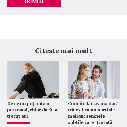
TRIMITE
Citeste mai mult
De ce nu poți uita o
Cum îți dai seama dacă
persoană, chiar dacă au
trăiești cu un narcisic
trecut ani
malign: semnele
subtile care îți arată