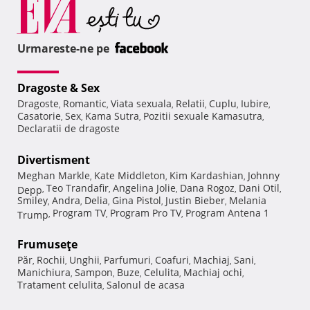
Urmareste-ne pe
Dragoste & Sex
Dragoste
Romantic
Viata sexuala
Relatii
Cuplu
Iubire
,
,
,
,
,
,
Casatorie
Sex
Kama Sutra
Pozitii sexuale Kamasutra
,
,
,
,
Declaratii de dragoste
Divertisment
Meghan Markle
Kate Middleton
Kim Kardashian
Johnny
,
,
,
Teo Trandafir
Angelina Jolie
Dana Rogoz
Dani Otil
Depp
,
,
,
,
,
Smiley
Andra
Delia
Gina Pistol
Justin Bieber
Melania
,
,
,
,
,
Program TV
Program Pro TV
Program Antena 1
Trump
,
,
,
Frumuseţe
Păr
Rochii
Unghii
Parfumuri
Coafuri
Machiaj
Sani
,
,
,
,
,
,
,
Manichiura
Sampon
Buze
Celulita
Machiaj ochi
,
,
,
,
,
Tratament celulita
Salonul de acasa
,