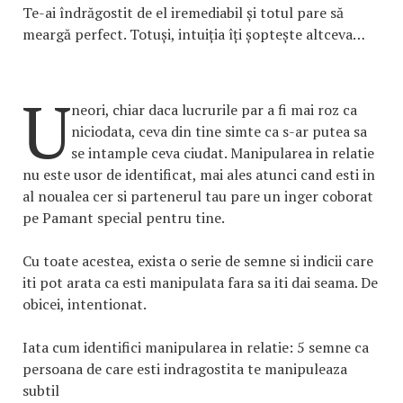
Te-ai îndrăgostit de el iremediabil și totul pare să
meargă perfect. Totuși, intuiția îți șoptește altceva…
U
neori, chiar daca lucrurile par a fi mai roz ca
niciodata, ceva din tine simte ca s-ar putea sa
se intample ceva ciudat. Manipularea in relatie
nu este usor de identificat, mai ales atunci cand esti in
al noualea cer si partenerul tau pare un inger coborat
pe Pamant special pentru tine.
Cu toate acestea, exista o serie de semne si indicii care
iti pot arata ca esti manipulata fara sa iti dai seama. De
obicei, intentionat.
Iata cum identifici manipularea in relatie: 5 semne ca
persoana de care esti indragostita te manipuleaza
subtil