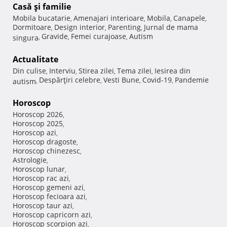
Casă şi familie
Mobila bucatarie
Amenajari interioare
Mobila
Canapele
,
,
,
,
Dormitoare
Design interior
Parenting
Jurnal de mama
,
,
,
Gravide
Femei curajoase
Autism
singura
,
,
,
Actualitate
Din culise
Interviu
Stirea zilei
Tema zilei
Iesirea din
,
,
,
,
Despărţiri celebre
Vesti Bune
Covid-19
Pandemie
autism
,
,
,
,
Horoscop
Horoscop 2026
,
Horoscop 2025
,
Horoscop azi
,
Horoscop dragoste
,
Horoscop chinezesc
,
Astrologie
,
Horoscop lunar
,
Horoscop rac azi
,
Horoscop gemeni azi
,
Horoscop fecioara azi
,
Horoscop taur azi
,
Horoscop capricorn azi
,
Horoscop scorpion azi
,