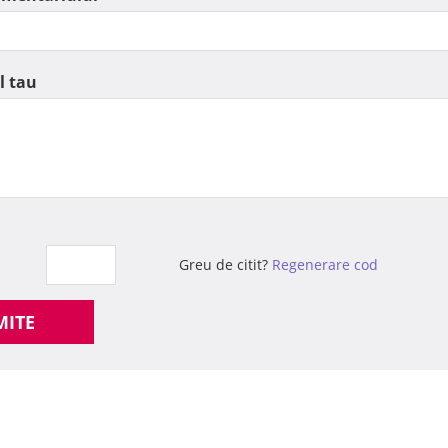
l tau
Greu de citit?
Regenerare cod
MITE