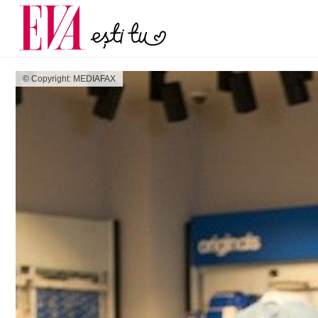
și 60 de ani. De ce te t
Carieră
pe măsură ce înaintez
Actualitate
© Copyright: MEDIAFAX