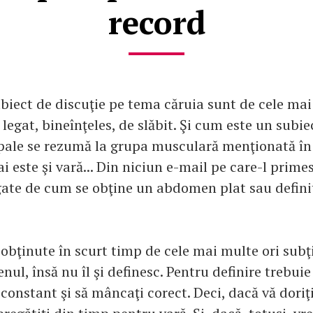
record
ubiect de discuţie pe tema căruia sunt de cele mai
legat, bineînţeles, de slăbit. Şi cum este un subie
pale se rezumă la grupa musculară menţionată în 
ai este şi vară... Din niciun e-mail pe care-l prime
egate de cum se obţine un abdomen plat sau defini
e obţinute în scurt timp de cele mai multe ori subţ
ul, însă nu îl şi definesc. Pentru definire trebuie
 constant şi să mâncaţi corect. Deci, dacă vă doriţi