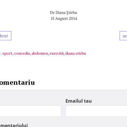
De
Diana Ştirbu
15 August 2014
dent
ar
:
sport
,
concediu
,
abdomen
,
exercitii
,
diana stirbu
comentariu
Emailul tau
omentariului