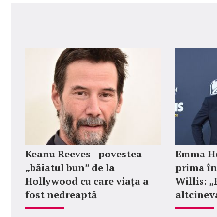
Keanu Reeves - povestea
Emma He
„băiatul bun” de la
prima în
Hollywood cu care viața a
Willis: 
fost nedreaptă
altcinev