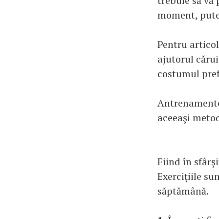
trebuie să vă 
moment, puteţi
Pentru artico
ajutorul cărui
costumul pref
Antrenamentel
aceeaşi metodă
Fiind în sfârşi
Exerciţiile su
săptămână.