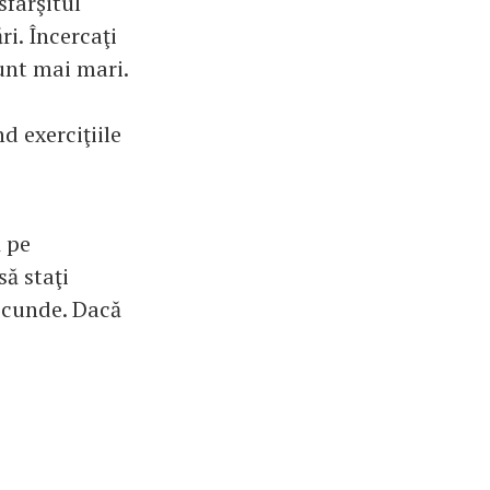
sfârşitul
i. Încercaţi
sunt mai mari.
d exerciţiile
ă pe
să staţi
secunde. Dacă