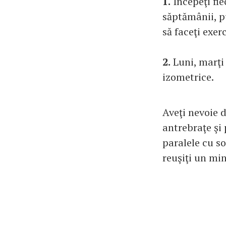
1.
Începeţi fie
săptămânii, pu
să faceţi exer
2.
Luni, marţi 
izometrice.
Aveţi nevoie d
antrebraţe şi 
paralele cu s
reuşiţi un min