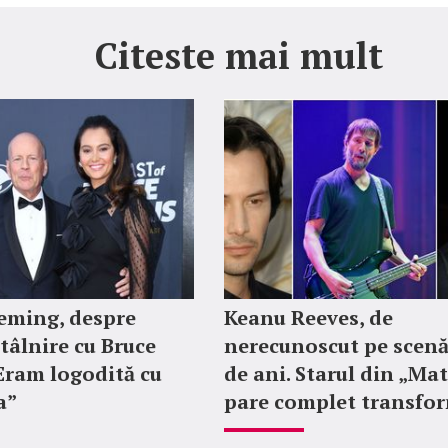
Citeste mai mult
ming, despre
Keanu Reeves, de
tâlnire cu Bruce
nerecunoscut pe scenă
„Eram logodită cu
de ani. Starul din „Mat
a”
pare complet transfo