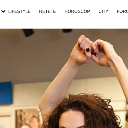
rezești mai des
Cât durează, cum te pregătești și cât
i în vârstă
de dureroasă este investigația
LIFESTYLE
RETETE
HOROSCOP
CITY
FOR