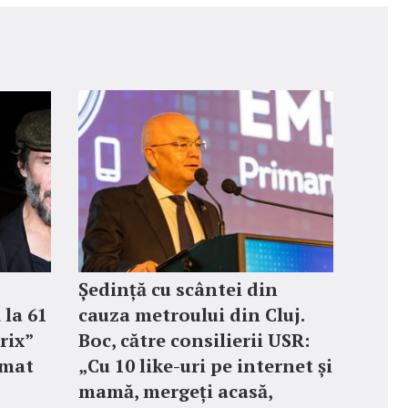
Ședință cu scântei din
 la 61
cauza metroului din Cluj.
rix”
Boc, către consilierii USR:
rmat
„Cu 10 like-uri pe internet și
mamă, mergeți acasă,