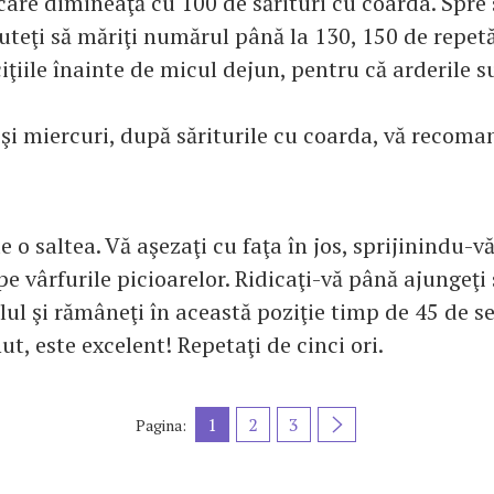
care dimineaţă cu 100 de sărituri cu coarda. Spre 
teţi să măriţi numărul până la 130, 150 de repetăr
ciţiile înainte de micul dejun, pentru că arderile 
şi miercuri, după săriturile cu coarda, vă recoman
e o saltea. Vă aşezaţi cu faţa în jos, sprijinindu-v
pe vârfurile picioarelor. Ridicaţi-vă până ajungeţi 
olul şi rămâneţi în această poziţie timp de 45 de 
ut, este excelent! Repetaţi de cinci ori.
1
2
3
Pagina: