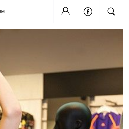
Nu ai cont?
Inregistreaza-
UM