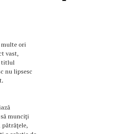
 multe ori
ct vast,
titlul
sc nu lipsesc
t.
iază
 să munciţi
 pătrăţele,