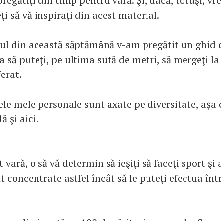
pregătiţi din timp pentru vară. Şi, dacă, totuşi, vre
 să vă inspiraţi din acest material.
lul din această săptămână v-am pregătit un ghid c
a să puteţi, pe ultima sută de metri, să mergeţi la 
erat.
e mele personale sunt axate pe diversitate, aşa 
 şi aici.
t vară, o să vă determin să ieşiţi să faceţi sport şi 
nt concentrate astfel încât să le puteţi efectua înt