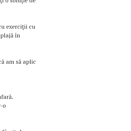
ţi o soluţie de
u exerciţii cu
plajă în
că am să aplic
afară.
r-o