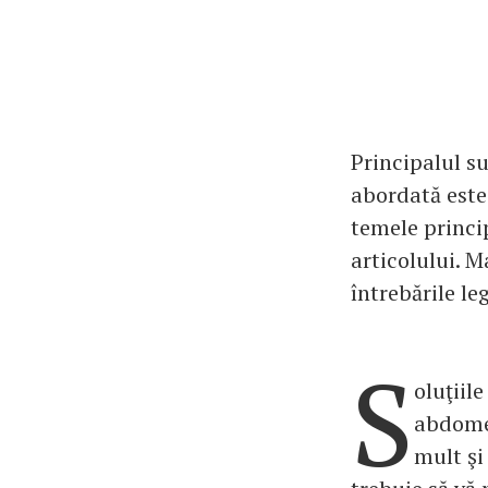
Principalul s
abordată este 
temele princi
articolului. M
întrebările l
S
oluţiil
abdomen
mult şi