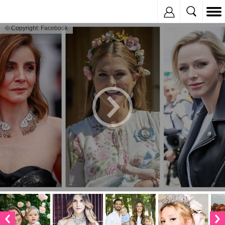
Inregistreaza
© Copyright: Facebook