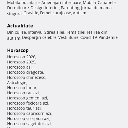
Mobila bucatarie
Amenajari interioare
Mobila
Canapele
,
,
,
,
Dormitoare
Design interior
Parenting
Jurnal de mama
,
,
,
Gravide
Femei curajoase
Autism
singura
,
,
,
Actualitate
Din culise
Interviu
Stirea zilei
Tema zilei
Iesirea din
,
,
,
,
Despărţiri celebre
Vesti Bune
Covid-19
Pandemie
autism
,
,
,
,
Horoscop
Horoscop 2026
,
Horoscop 2025
,
Horoscop azi
,
Horoscop dragoste
,
Horoscop chinezesc
,
Astrologie
,
Horoscop lunar
,
Horoscop rac azi
,
Horoscop gemeni azi
,
Horoscop fecioara azi
,
Horoscop taur azi
,
Horoscop capricorn azi
,
Horoscop scorpion azi
,
Horoscop sagetator azi
,