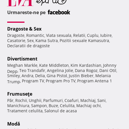
Urmareste-ne pe
Dragoste & Sex
Dragoste
Romantic
Viata sexuala
Relatii
Cuplu
Iubire
,
,
,
,
,
,
Casatorie
Sex
Kama Sutra
Pozitii sexuale Kamasutra
,
,
,
,
Declaratii de dragoste
Divertisment
Meghan Markle
Kate Middleton
Kim Kardashian
Johnny
,
,
,
Teo Trandafir
Angelina Jolie
Dana Rogoz
Dani Otil
Depp
,
,
,
,
,
Smiley
Andra
Delia
Gina Pistol
Justin Bieber
Melania
,
,
,
,
,
Program TV
Program Pro TV
Program Antena 1
Trump
,
,
,
Frumuseţe
Păr
Rochii
Unghii
Parfumuri
Coafuri
Machiaj
Sani
,
,
,
,
,
,
,
Manichiura
Sampon
Buze
Celulita
Machiaj ochi
,
,
,
,
,
Tratament celulita
Salonul de acasa
,
Modă