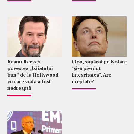
Keanu Reeves -
Elon, supărat pe Nolan:
povestea „băiatului
"şi-a pierdut
bun” de la Hollywood
integritatea". Are
cu care viața a fost
dreptate?
nedreaptă