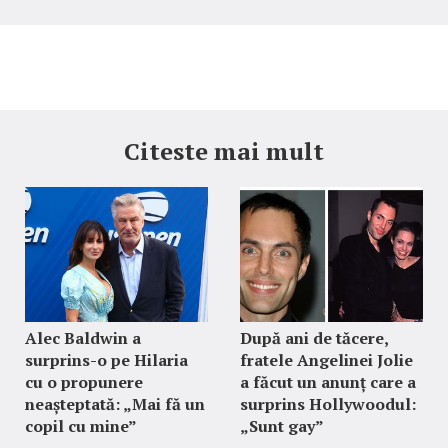
Citeste mai mult
Alec Baldwin a
După ani de tăcere,
surprins-o pe Hilaria
fratele Angelinei Jolie
cu o propunere
a făcut un anunț care a
neașteptată: „Mai fă un
surprins Hollywoodul:
copil cu mine”
„Sunt gay”