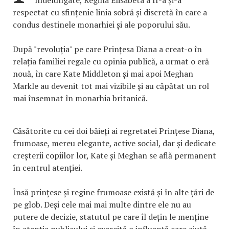
respectat cu sfințenie linia sobră și discretă în care a
condus destinele monarhiei și ale poporului său.
După "revoluția" pe care Prințesa Diana a creat-o în
relația familiei regale cu opinia publică, a urmat o eră
nouă, în care Kate Middleton și mai apoi Meghan
Markle au devenit tot mai vizibile și au căpătat un rol
mai însemnat în monarhia britanică.
Căsătorite cu cei doi băieți ai regretatei Prințese Diana,
frumoase, mereu elegante, active social, dar și dedicate
creșterii copiilor lor, Kate și Meghan se află permanent
în centrul atenției.
Însă prințese și regine frumoase există și în alte țări de
pe glob. Deși cele mai mai multe dintre ele nu au
putere de decizie, statutul pe care îl dețin le menține
în atenția publicului și exercită o influență care ajută