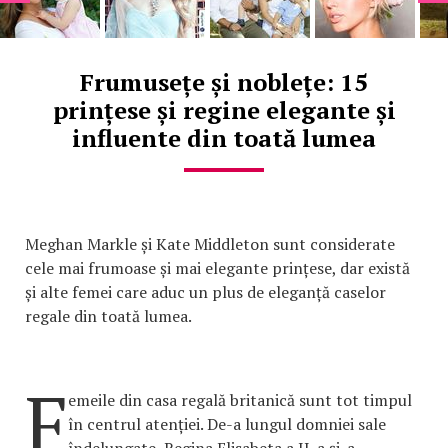
Frumusețe și noblețe: 15
prințese și regine elegante și
influente din toată lumea
Meghan Markle și Kate Middleton sunt considerate
cele mai frumoase și mai elegante prințese, dar există
și alte femei care aduc un plus de eleganță caselor
regale din toată lumea.
F
emeile din casa regală britanică sunt tot timpul
în centrul atenției. De-a lungul domniei sale
îndelungate, Regina Elisabeta a II-a și-a