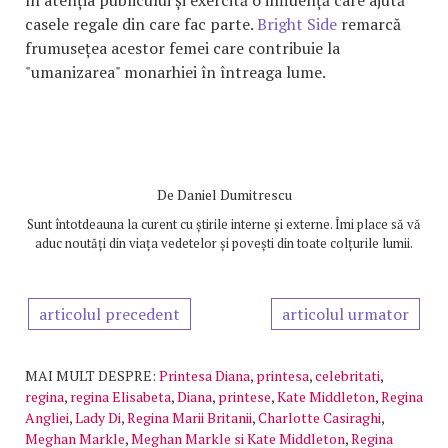
casele regale din care fac parte.
Bright Side
remarcă
frumusețea acestor femei care contribuie la
"umanizarea" monarhiei în întreaga lume.
De
Daniel Dumitrescu
Sunt întotdeauna la curent cu știrile interne și externe. Îmi place să vă
aduc noutăți din viața vedetelor și povești din toate colțurile lumii.
articolul precedent
articolul urmator
MAI MULT DESPRE:
Printesa Diana
,
printesa
,
celebritati
,
regina
,
regina Elisabeta
,
Diana
,
printese
,
Kate Middleton
,
Regina
Angliei
,
Lady Di
,
Regina Marii Britanii
,
Charlotte Casiraghi
,
Meghan Markle
,
Meghan Markle si Kate Middleton
,
Regina