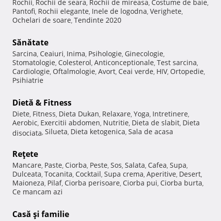
Rochii
Rochii de seara
Rochii de mireasa
Costume de baie
,
,
,
,
Pantofi
Rochii elegante
Inele de logodna
Verighete
,
,
,
,
Ochelari de soare
Tendinte 2020
,
Sănătate
Sarcina
Ceaiuri
Inima
Psihologie
Ginecologie
,
,
,
,
,
Stomatologie
Colesterol
Anticonceptionale
Test sarcina
,
,
,
,
Cardiologie
Oftalmologie
Avort
Ceai verde
HIV
Ortopedie
,
,
,
,
,
,
Psihiatrie
Dietă & Fitness
Diete
Fitness
Dieta Dukan
Relaxare
Yoga
Intretinere
,
,
,
,
,
,
Aerobic
Exercitii abdomen
Nutritie
Dieta de slabit
Dieta
,
,
,
,
Silueta
Dieta ketogenica
Sala de acasa
disociata
,
,
,
Reţete
Mancare
Paste
Ciorba
Peste
Sos
Salata
Cafea
Supa
,
,
,
,
,
,
,
,
Dulceata
Tocanita
Cocktail
Supa crema
Aperitive
Desert
,
,
,
,
,
,
Maioneza
Pilaf
Ciorba perisoare
Ciorba pui
Ciorba burta
,
,
,
,
,
Ce mancam azi
Casă şi familie