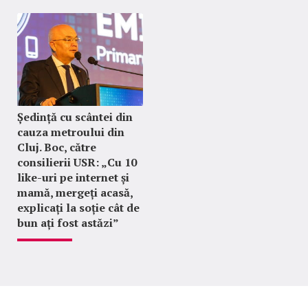
Ședință cu scântei din
cauza metroului din
Cluj. Boc, către
consilierii USR: „Cu 10
like-uri pe internet și
mamă, mergeți acasă,
explicați la soție cât de
bun ați fost astăzi”