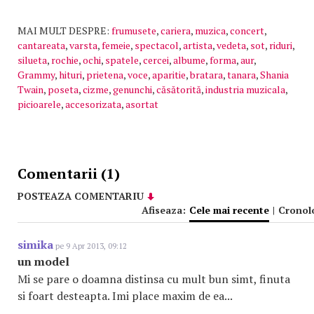
MAI MULT DESPRE:
frumusete
,
cariera
,
muzica
,
concert
,
cantareata
,
varsta
,
femeie
,
spectacol
,
artista
,
vedeta
,
sot
,
riduri
,
silueta
,
rochie
,
ochi
,
spatele
,
cercei
,
albume
,
forma
,
aur
,
Grammy
,
hituri
,
prietena
,
voce
,
aparitie
,
bratara
,
tanara
,
Shania
Twain
,
poseta
,
cizme
,
genunchi
,
căsătorită
,
industria muzicala
,
picioarele
,
accesorizata
,
asortat
Comentarii (1)
POSTEAZA COMENTARIU
Afiseaza:
Cele mai recente
|
Cronol
simika
pe 9 Apr 2013, 09:12
un model
Mi se pare o doamna distinsa cu mult bun simt, finuta
si foart desteapta. Imi place maxim de ea...