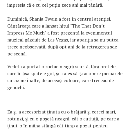
impresia că e cu cel puţin zece ani mai tânără.
Duminică, Shania Twain a fost în centrul atenţiei.
Cântăreaţa care a lansat hitul "The That Don’t
Impress Me Much" a fost prezentă la evenimentul
muzical găzduit de Las Vegas, iar apariţia sa nu putea
trece neobservată, după opt ani de la retragerea sde
pe scenă.
Vedeta a purtat o rochie neagră scurtă, fără bretele,
care îi lăsa spatele gol, şi a ales să-şi acopere picioarele
cu cizme înalte, de aceeaşi culoare, care treceau de
genuchi.
Ea şi-a accesorizat ţinuta cu o brăţară şi cercei mari,
rotunzi, şi cu o poşetă neagră, cât o cutiuţă, pe care a
ţinut-o în mâna stângă cât timp a pozat pentru