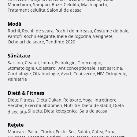
Manichiura
Sampon
Buze
Celulita
Machiaj ochi
,
,
,
,
,
Tratament celulita
Salonul de acasa
,
Modă
Rochii
Rochii de seara
Rochii de mireasa
Costume de baie
,
,
,
,
Pantofi
Rochii elegante
Inele de logodna
Verighete
,
,
,
,
Ochelari de soare
Tendinte 2020
,
Sănătate
Sarcina
Ceaiuri
Inima
Psihologie
Ginecologie
,
,
,
,
,
Stomatologie
Colesterol
Anticonceptionale
Test sarcina
,
,
,
,
Cardiologie
Oftalmologie
Avort
Ceai verde
HIV
Ortopedie
,
,
,
,
,
,
Psihiatrie
Dietă & Fitness
Diete
Fitness
Dieta Dukan
Relaxare
Yoga
Intretinere
,
,
,
,
,
,
Aerobic
Exercitii abdomen
Nutritie
Dieta de slabit
Dieta
,
,
,
,
Silueta
Dieta ketogenica
Sala de acasa
disociata
,
,
,
Reţete
Mancare
Paste
Ciorba
Peste
Sos
Salata
Cafea
Supa
,
,
,
,
,
,
,
,