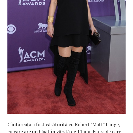
Cântăreaţa a fost căsătorită cu Robert "Matt" Lange,
cu care are un băiat în vârstă de 11 ani, Eja, şi de care