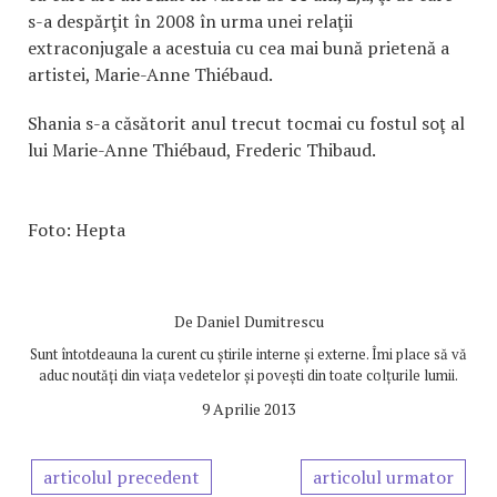
s-a despărţit în 2008 în urma unei relaţii
extraconjugale a acestuia cu cea mai bună prietenă a
artistei, Marie-Anne Thiébaud.
Shania s-a căsătorit anul trecut tocmai cu fostul soţ al
lui Marie-Anne Thiébaud, Frederic Thibaud.
Foto: Hepta
De
Daniel Dumitrescu
Sunt întotdeauna la curent cu știrile interne și externe. Îmi place să vă
aduc noutăți din viața vedetelor și povești din toate colțurile lumii.
9 Aprilie 2013
articolul precedent
articolul urmator