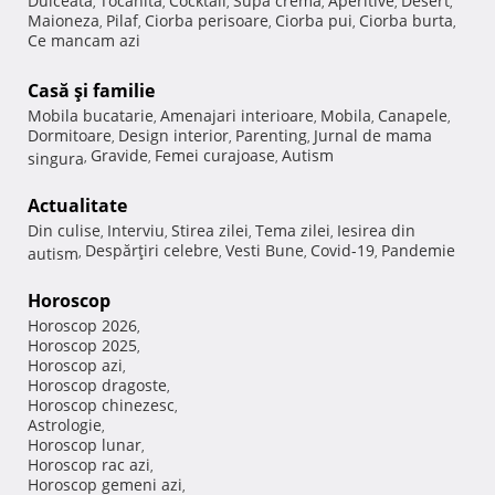
Dulceata
Tocanita
Cocktail
Supa crema
Aperitive
Desert
,
,
,
,
,
,
Maioneza
Pilaf
Ciorba perisoare
Ciorba pui
Ciorba burta
,
,
,
,
,
Ce mancam azi
Casă şi familie
Mobila bucatarie
Amenajari interioare
Mobila
Canapele
,
,
,
,
Dormitoare
Design interior
Parenting
Jurnal de mama
,
,
,
Gravide
Femei curajoase
Autism
singura
,
,
,
Actualitate
Din culise
Interviu
Stirea zilei
Tema zilei
Iesirea din
,
,
,
,
Despărţiri celebre
Vesti Bune
Covid-19
Pandemie
autism
,
,
,
,
Horoscop
Horoscop 2026
,
Horoscop 2025
,
Horoscop azi
,
Horoscop dragoste
,
Horoscop chinezesc
,
Astrologie
,
Horoscop lunar
,
Horoscop rac azi
,
Horoscop gemeni azi
,