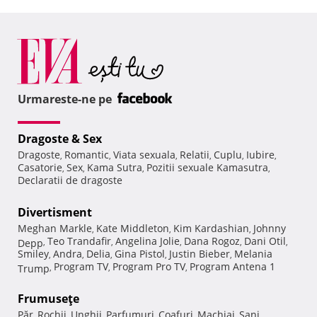
Urmareste-ne pe
Dragoste & Sex
Dragoste
Romantic
Viata sexuala
Relatii
Cuplu
Iubire
,
,
,
,
,
,
Casatorie
Sex
Kama Sutra
Pozitii sexuale Kamasutra
,
,
,
,
Declaratii de dragoste
Divertisment
Meghan Markle
Kate Middleton
Kim Kardashian
Johnny
,
,
,
Teo Trandafir
Angelina Jolie
Dana Rogoz
Dani Otil
Depp
,
,
,
,
,
Smiley
Andra
Delia
Gina Pistol
Justin Bieber
Melania
,
,
,
,
,
Program TV
Program Pro TV
Program Antena 1
Trump
,
,
,
Frumuseţe
Păr
Rochii
Unghii
Parfumuri
Coafuri
Machiaj
Sani
,
,
,
,
,
,
,