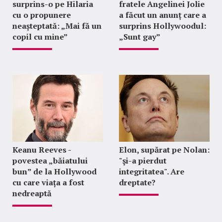
surprins-o pe Hilaria
fratele Angelinei Jolie
cu o propunere
a făcut un anunț care a
neașteptată: „Mai fă un
surprins Hollywoodul:
copil cu mine”
„Sunt gay”
Keanu Reeves -
Elon, supărat pe Nolan:
povestea „băiatului
"şi-a pierdut
bun” de la Hollywood
integritatea". Are
cu care viața a fost
dreptate?
nedreaptă