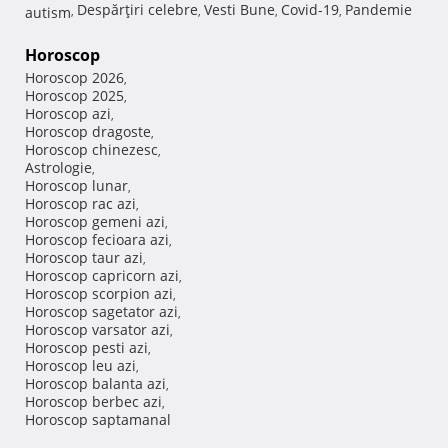
Despărţiri celebre
Vesti Bune
Covid-19
Pandemie
autism
,
,
,
,
Horoscop
Horoscop 2026
,
Horoscop 2025
,
Horoscop azi
,
Horoscop dragoste
,
Horoscop chinezesc
,
Astrologie
,
Horoscop lunar
,
Horoscop rac azi
,
Horoscop gemeni azi
,
Horoscop fecioara azi
,
Horoscop taur azi
,
Horoscop capricorn azi
,
Horoscop scorpion azi
,
Horoscop sagetator azi
,
Horoscop varsator azi
,
Horoscop pesti azi
,
Horoscop leu azi
,
Horoscop balanta azi
,
Horoscop berbec azi
,
Horoscop saptamanal