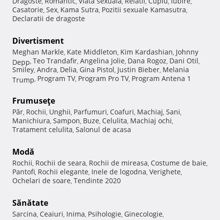
Dragoste
Romantic
Viata sexuala
Relatii
Cuplu
Iubire
,
,
,
,
,
,
Casatorie
Sex
Kama Sutra
Pozitii sexuale Kamasutra
,
,
,
,
Declaratii de dragoste
Divertisment
Meghan Markle
Kate Middleton
Kim Kardashian
Johnny
,
,
,
Teo Trandafir
Angelina Jolie
Dana Rogoz
Dani Otil
Depp
,
,
,
,
,
Smiley
Andra
Delia
Gina Pistol
Justin Bieber
Melania
,
,
,
,
,
Program TV
Program Pro TV
Program Antena 1
Trump
,
,
,
Frumuseţe
Păr
Rochii
Unghii
Parfumuri
Coafuri
Machiaj
Sani
,
,
,
,
,
,
,
Manichiura
Sampon
Buze
Celulita
Machiaj ochi
,
,
,
,
,
Tratament celulita
Salonul de acasa
,
Modă
Rochii
Rochii de seara
Rochii de mireasa
Costume de baie
,
,
,
,
Pantofi
Rochii elegante
Inele de logodna
Verighete
,
,
,
,
Ochelari de soare
Tendinte 2020
,
Sănătate
Sarcina
Ceaiuri
Inima
Psihologie
Ginecologie
,
,
,
,
,