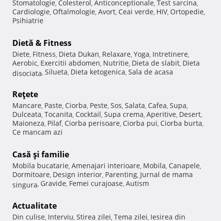
Stomatologie
Colesterol
Anticonceptionale
Test sarcina
,
,
,
,
Cardiologie
Oftalmologie
Avort
Ceai verde
HIV
Ortopedie
,
,
,
,
,
,
Psihiatrie
Dietă & Fitness
Diete
Fitness
Dieta Dukan
Relaxare
Yoga
Intretinere
,
,
,
,
,
,
Aerobic
Exercitii abdomen
Nutritie
Dieta de slabit
Dieta
,
,
,
,
Silueta
Dieta ketogenica
Sala de acasa
disociata
,
,
,
Reţete
Mancare
Paste
Ciorba
Peste
Sos
Salata
Cafea
Supa
,
,
,
,
,
,
,
,
Dulceata
Tocanita
Cocktail
Supa crema
Aperitive
Desert
,
,
,
,
,
,
Maioneza
Pilaf
Ciorba perisoare
Ciorba pui
Ciorba burta
,
,
,
,
,
Ce mancam azi
Casă şi familie
Mobila bucatarie
Amenajari interioare
Mobila
Canapele
,
,
,
,
Dormitoare
Design interior
Parenting
Jurnal de mama
,
,
,
Gravide
Femei curajoase
Autism
singura
,
,
,
Actualitate
Din culise
Interviu
Stirea zilei
Tema zilei
Iesirea din
,
,
,
,