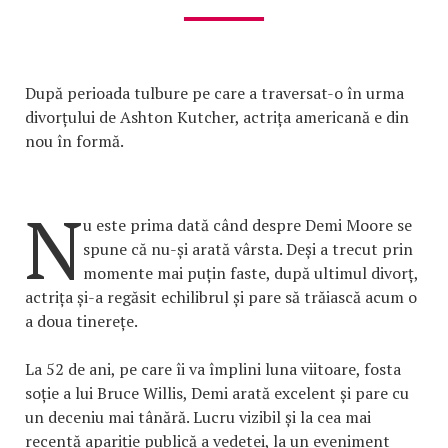
După perioada tulbure pe care a traversat-o în urma
divorțului de Ashton Kutcher, actrița americană e din
nou în formă.
N
u este prima dată când despre Demi Moore se
spune că nu-și arată vârsta. Deși a trecut prin
momente mai puțin faste, după ultimul divorț,
actrița și-a regăsit echilibrul și pare să trăiască acum o
a doua tinerețe.
La 52 de ani, pe care îi va împlini luna viitoare, fosta
soție a lui Bruce Willis, Demi arată excelent și pare cu
un deceniu mai tânără. Lucru vizibil și la cea mai
recentă apariție publică a vedetei, la un eveniment