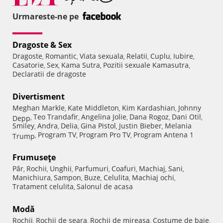
Urmareste-ne pe
Dragoste & Sex
Dragoste
Romantic
Viata sexuala
Relatii
Cuplu
Iubire
,
,
,
,
,
,
Casatorie
Sex
Kama Sutra
Pozitii sexuale Kamasutra
,
,
,
,
Declaratii de dragoste
Divertisment
Meghan Markle
Kate Middleton
Kim Kardashian
Johnny
,
,
,
Teo Trandafir
Angelina Jolie
Dana Rogoz
Dani Otil
Depp
,
,
,
,
,
Smiley
Andra
Delia
Gina Pistol
Justin Bieber
Melania
,
,
,
,
,
Program TV
Program Pro TV
Program Antena 1
Trump
,
,
,
Frumuseţe
Păr
Rochii
Unghii
Parfumuri
Coafuri
Machiaj
Sani
,
,
,
,
,
,
,
Manichiura
Sampon
Buze
Celulita
Machiaj ochi
,
,
,
,
,
Tratament celulita
Salonul de acasa
,
Modă
Rochii
Rochii de seara
Rochii de mireasa
Costume de baie
,
,
,
,