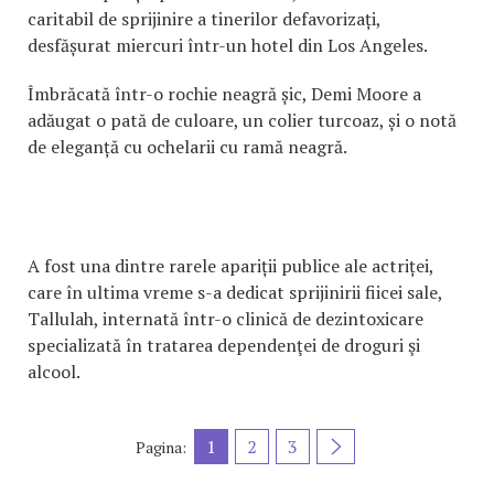
caritabil de sprijinire a tinerilor defavorizați,
desfășurat miercuri într-un hotel din Los Angeles.
Îmbrăcată într-o rochie neagră șic, Demi Moore a
adăugat o pată de culoare, un colier turcoaz, și o notă
de eleganță cu ochelarii cu ramă neagră.
A fost una dintre rarele apariții publice ale actriței,
care în ultima vreme s-a dedicat sprijinirii fiicei sale,
Tallulah, internată într-o clinică de dezintoxicare
specializată în tratarea dependenţei de droguri şi
alcool.
1
2
3
Pagina: