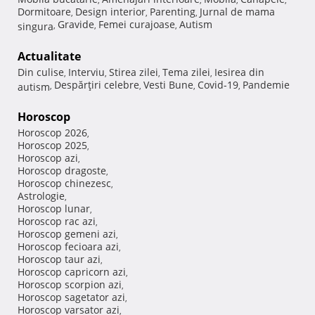
Dormitoare
Design interior
Parenting
Jurnal de mama
,
,
,
Gravide
Femei curajoase
Autism
singura
,
,
,
Actualitate
Din culise
Interviu
Stirea zilei
Tema zilei
Iesirea din
,
,
,
,
Despărţiri celebre
Vesti Bune
Covid-19
Pandemie
autism
,
,
,
,
Horoscop
Horoscop 2026
,
Horoscop 2025
,
Horoscop azi
,
Horoscop dragoste
,
Horoscop chinezesc
,
Astrologie
,
Horoscop lunar
,
Horoscop rac azi
,
Horoscop gemeni azi
,
Horoscop fecioara azi
,
Horoscop taur azi
,
Horoscop capricorn azi
,
Horoscop scorpion azi
,
Horoscop sagetator azi
,
Horoscop varsator azi
,