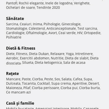
Pantofi
Rochii elegante
Inele de logodna
Verighete
,
,
,
,
Ochelari de soare
Tendinte 2020
,
Sănătate
Sarcina
Ceaiuri
Inima
Psihologie
Ginecologie
,
,
,
,
,
Stomatologie
Colesterol
Anticonceptionale
Test sarcina
,
,
,
,
Cardiologie
Oftalmologie
Avort
Ceai verde
HIV
Ortopedie
,
,
,
,
,
,
Psihiatrie
Dietă & Fitness
Diete
Fitness
Dieta Dukan
Relaxare
Yoga
Intretinere
,
,
,
,
,
,
Aerobic
Exercitii abdomen
Nutritie
Dieta de slabit
Dieta
,
,
,
,
Silueta
Dieta ketogenica
Sala de acasa
disociata
,
,
,
Reţete
Mancare
Paste
Ciorba
Peste
Sos
Salata
Cafea
Supa
,
,
,
,
,
,
,
,
Dulceata
Tocanita
Cocktail
Supa crema
Aperitive
Desert
,
,
,
,
,
,
Maioneza
Pilaf
Ciorba perisoare
Ciorba pui
Ciorba burta
,
,
,
,
,
Ce mancam azi
Casă şi familie
Mobila bucatarie
Amenajari interioare
Mobila
Canapele
,
,
,
,