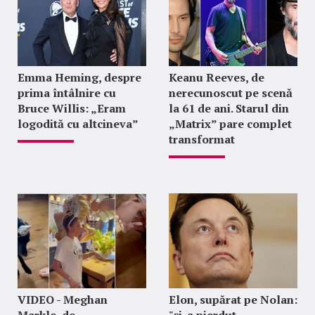
Emma Heming, despre
Keanu Reeves, de
prima întâlnire cu
nerecunoscut pe scenă
Bruce Willis: „Eram
la 61 de ani. Starul din
logodită cu altcineva”
„Matrix” pare complet
transformat
VIDEO - Meghan
Elon, supărat pe Nolan:
Markle, de
"şi-a pierdut