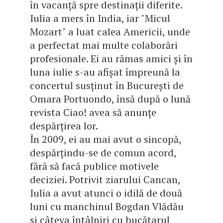
în vacanță spre destinații diferite.
Iulia a mers în India, iar
"Micul
Mozart" a luat calea Americii, unde
a perfectat mai multe colabor
ări
profesionale. Ei au rămas amici și în
luna iulie s-au afișat împreună la
concertul susținut în București de
Omara Portuondo, însă după o lună
revista Ciao! avea să anunțe
despărțirea lor.
În 2009, ei au mai avut o sincopă,
despărțindu-se de comun acord,
fără să facă publice motivele
deciziei. Potrivit ziarului Cancan,
Iulia a avut atunci o idilă de două
luni cu manchinul Bogdan Vlădău
și câteva întâlniri cu bucătarul