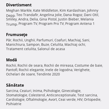
Divertisment
Meghan Markle
Kate Middleton
Kim Kardashian
Johnny
,
,
,
Teo Trandafir
Angelina Jolie
Dana Rogoz
Dani Otil
Depp
,
,
,
,
,
Smiley
Andra
Delia
Gina Pistol
Justin Bieber
Melania
,
,
,
,
,
Program TV
Program Pro TV
Program Antena 1
Trump
,
,
,
Frumuseţe
Păr
Rochii
Unghii
Parfumuri
Coafuri
Machiaj
Sani
,
,
,
,
,
,
,
Manichiura
Sampon
Buze
Celulita
Machiaj ochi
,
,
,
,
,
Tratament celulita
Salonul de acasa
,
Modă
Rochii
Rochii de seara
Rochii de mireasa
Costume de baie
,
,
,
,
Pantofi
Rochii elegante
Inele de logodna
Verighete
,
,
,
,
Ochelari de soare
Tendinte 2020
,
Sănătate
Sarcina
Ceaiuri
Inima
Psihologie
Ginecologie
,
,
,
,
,
Stomatologie
Colesterol
Anticonceptionale
Test sarcina
,
,
,
,
Cardiologie
Oftalmologie
Avort
Ceai verde
HIV
Ortopedie
,
,
,
,
,
,
Psihiatrie