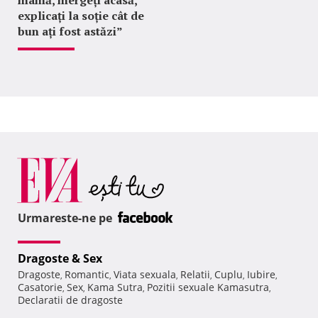
explicați la soție cât de
bun ați fost astăzi”
Urmareste-ne pe
Dragoste & Sex
Dragoste
Romantic
Viata sexuala
Relatii
Cuplu
Iubire
,
,
,
,
,
,
Casatorie
Sex
Kama Sutra
Pozitii sexuale Kamasutra
,
,
,
,
Declaratii de dragoste