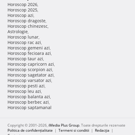
Horoscop 2026
,
Horoscop 2025
,
Horoscop azi
,
Horoscop dragoste
,
Horoscop chinezesc
,
Astrologie
,
Horoscop lunar
,
Horoscop rac azi
,
Horoscop gemeni azi
,
Horoscop fecioara azi
,
Horoscop taur azi
,
Horoscop capricorn azi
,
Horoscop scorpion azi
,
Horoscop sagetator azi
,
Horoscop varsator azi
,
Horoscop pesti azi
,
Horoscop leu azi
,
Horoscop balanta azi
,
Horoscop berbec azi
,
Horoscop saptamanal
Copyright © 2001-2026,
iMedia Plus Group
. Toate drepturile rezervate
Politica de confidențialitate
|
Termeni si conditii
|
Redacţia
|