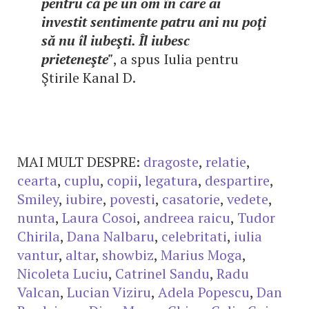
pentru că pe un om în care ai
investit sentimente patru ani nu poţi
să nu îl iubeşti. Îl iubesc
prieteneşte"
, a spus Iulia pentru
Ştirile Kanal D.
MAI MULT DESPRE:
dragoste
,
relatie
,
cearta
,
cuplu
,
copii
,
legatura
,
despartire
,
Smiley
,
iubire
,
povesti
,
casatorie
,
vedete
,
nunta
,
Laura Cosoi
,
andreea raicu
,
Tudor
Chirila
,
Dana Nalbaru
,
celebritati
,
iulia
vantur
,
altar
,
showbiz
,
Marius Moga
,
Nicoleta Luciu
,
Catrinel Sandu
,
Radu
Valcan
,
Lucian Viziru
,
Adela Popescu
,
Dan