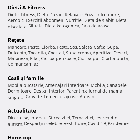
Dietă & Fitness
Diete
Fitness
Dieta Dukan
Relaxare
Yoga
Intretinere
,
,
,
,
,
,
Aerobic
Exercitii abdomen
Nutritie
Dieta de slabit
Dieta
,
,
,
,
Silueta
Dieta ketogenica
Sala de acasa
disociata
,
,
,
Reţete
Mancare
Paste
Ciorba
Peste
Sos
Salata
Cafea
Supa
,
,
,
,
,
,
,
,
Dulceata
Tocanita
Cocktail
Supa crema
Aperitive
Desert
,
,
,
,
,
,
Maioneza
Pilaf
Ciorba perisoare
Ciorba pui
Ciorba burta
,
,
,
,
,
Ce mancam azi
Casă şi familie
Mobila bucatarie
Amenajari interioare
Mobila
Canapele
,
,
,
,
Dormitoare
Design interior
Parenting
Jurnal de mama
,
,
,
Gravide
Femei curajoase
Autism
singura
,
,
,
Actualitate
Din culise
Interviu
Stirea zilei
Tema zilei
Iesirea din
,
,
,
,
Despărţiri celebre
Vesti Bune
Covid-19
Pandemie
autism
,
,
,
,
Horoscop