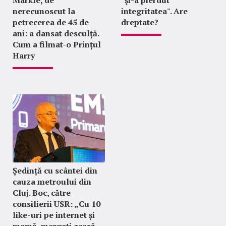
nerecunoscut la
integritatea". Are
petrecerea de 45 de
dreptate?
ani: a dansat desculță.
Cum a filmat-o Prințul
Harry
Ședință cu scântei din
cauza metroului din
Cluj. Boc, către
consilierii USR: „Cu 10
like-uri pe internet și
mamă, mergeți acasă,