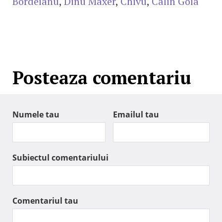
Bordeianu
,
Dinu Maxer
,
Chivu
,
Calin Goia
Posteaza comentariu
Numele tau
Emailul tau
Subiectul comentariului
Comentariul tau