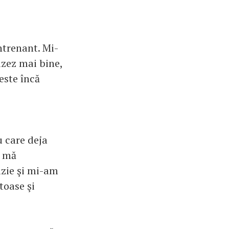
ntrenant. Mi-
izez mai bine,
este încă
u care deja
ă mă
azie şi mi-am
toase şi