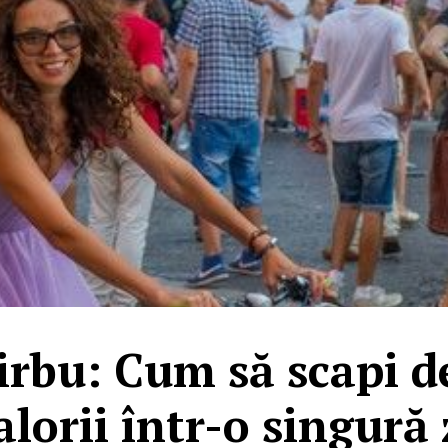
irbu: Cum să scapi d
alorii într-o singură 