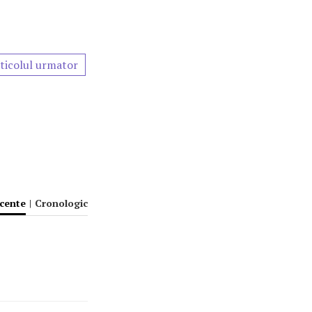
ticolul urmator
ecente
|
Cronologic