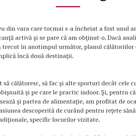
 din vara care tocmai s-a încheiat a fost unul a
canţă activă şi se pare că am obţinut-o. Dacă anal
 trecut în anotimpul următor, planul călătoriilor 
mplică încă două destinaţii.
 să călătoresc, să fac şi alte sporturi decât cele c
bişnuită şi pe care le practic indoor. Şi, pentru c
esează şi partea de alimentaţie, am profitat de oc
pasiunea descoperită de curând pentru reţete sănă
adiţionale, specific locurilor vizitate.