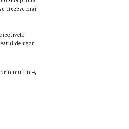
 se trezesc mai
biectivele
destul de uşor
 prin mulţime,