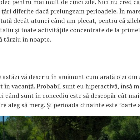
plec pentru mai mult de cinci zile. Nici nu cred c
 ţări diferite dacă prelungeam perioadele. În ma
tată decât atunci când am plecat, pentru că zilel
taliu şi toate activităţile concentrate de la primel
ă târziu în noapte.
e astăzi vă descriu în amănunt cum arată o zi din 
 în vacanţă. Probabil sunt eu hiperactivă, însă 
ci când sunt în concediu este să descopăr cât mai
are aleg să merg. Şi perioada dinainte este foarte 