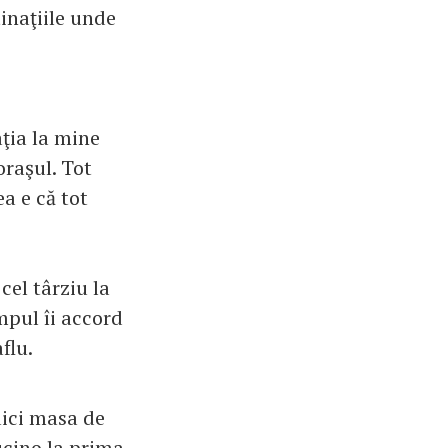
tinaţiile unde
aţia la mine
oraşul. Tot
a e că tot
cel târziu la
mpul îi accord
flu.
aici masa de
ucino la prima