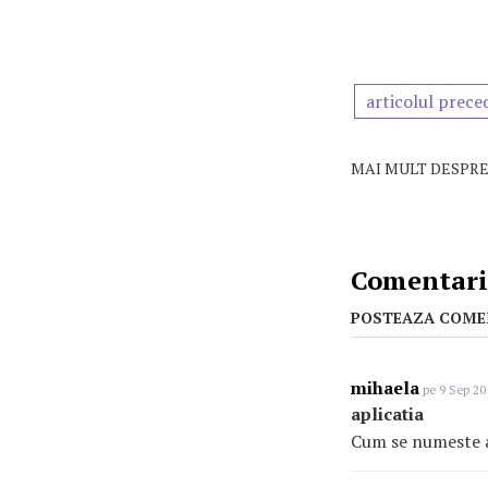
articolul prece
MAI MULT DESPRE
Comentarii
POSTEAZA COME
mihaela
pe 9 Sep 20
aplicatia
Cum se numeste ap