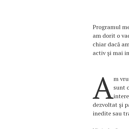
Programul meu
am dorit o va
chiar dacă am
activ şi mai i
A
m vrut
sunt o
inter
dezvoltat şi 
inedite sau tr