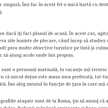
c singură. Îmi fac în acest fel o mică hartă cu des
g.
r dacă îţi faci planul de acasă. În acest caz, agit
va zile înainte de plecare, când încep să studiez 
t prea multe obiective turistice pe listă şi culme
c să ajung acolo unde îmi propun.
 sunt o persoană matinală, în vacanţe mă trezesc 
tru că micul dejun este masa mea preferată, tot ti
ită. Îmi aleg meniul în funcţie de ţara în care mă a
grafiile ataşate sunt de la Roma, ţin să anunţ că 
e dulce. Italienii mănâncă croissante şi beau cap