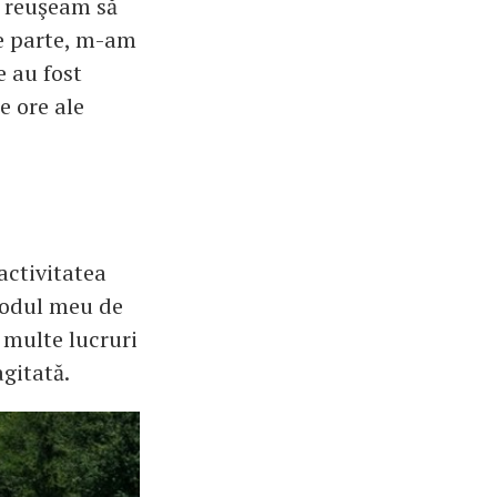
ă reuşeam să
re parte, m-am
e au fost
e ore ale
activitatea
modul meu de
 multe lucruri
agitată.