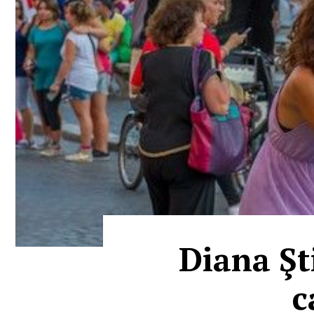
Diana Şt
c