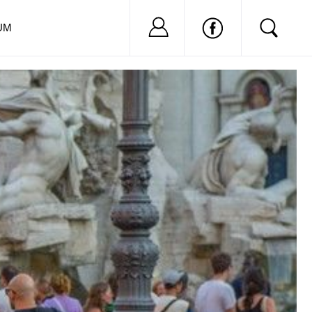
Nu ai cont?
Inregistreaza-
UM