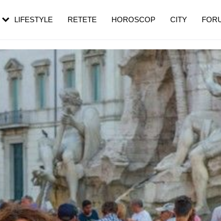
rezești mai des
Cât durează, cum te pregătești și cât
i în vârstă
de dureroasă este investigația
LIFESTYLE
RETETE
HOROSCOP
CITY
FOR