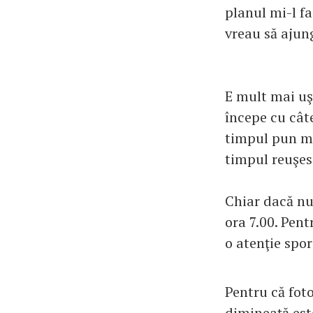
planul mi-l fa
vreau să ajun
E mult mai uşo
începe cu câte
timpul pun mul
timpul reuşes
Chiar dacă nu
ora 7.00. Pen
o atenţie spor
Pentru că foto
dimineaţă est