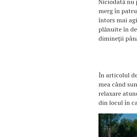
Niciodată nu 
merg în patru
întors mai agi
plănuite în de
dimineţii pân
În articolul d
mea când sunt
relaxare atun
din locul în c