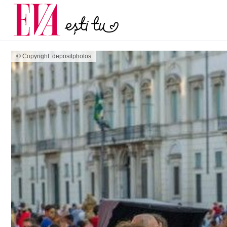
și 60 de ani. De ce te t
Carieră
pe măsură ce înaintez
Actualitate
© Copyright: depositphotos