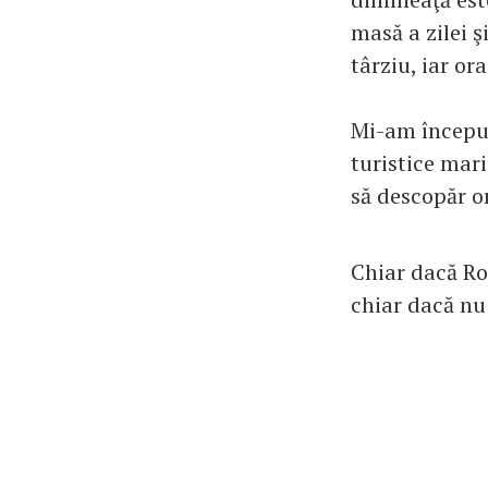
masă a zilei ş
târziu, iar or
Mi-am început
turistice mari
să descopăr o
Chiar dacă Ro
chiar dacă nu 