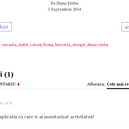
De
Diana Ştirbu
5 Septembrie 2014
dent
ar
:
vacanta
,
slabit
,
calorii
,
Roma
,
bicicleta
,
alergat
,
diana stirbu
 (1)
NTARIU
Afiseaza:
Cele mai r
14, 18:35
licatia cu care ti-ai monitorizat activitatea?