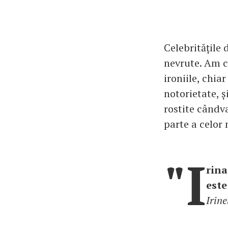
Celebritățile 
nevrute. Am cu
ironiile, chia
notorietate, ș
rostite cândv
parte a celor 
"I
rina
este
Irin