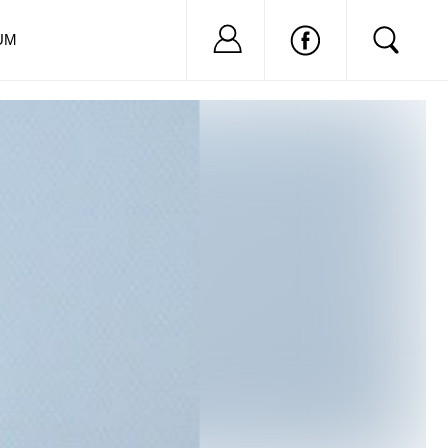
Nu ai cont?
Inregistreaza-
UM