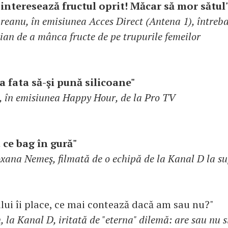
interesează fructul oprit! Măcar să mor sătul
reanu, în emisiunea Acces Direct (Antena 1), întreba
dian de a mânca fructe de pe trupurile femeilor
a fata să-şi pună silicoane"
, în emisiunea Happy Hour, de la Pro TV
 ce bag în gură"
xana Nemeş, filmată de o echipă de la Kanal D la s
lui îi place, ce mai contează dacă am sau nu?"
 la Kanal D, iritată de "eterna" dilemă: are sau nu s