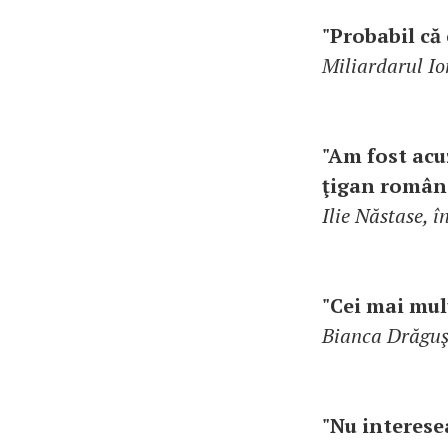
"Probabil că 
Miliardarul Io
"Am fost acu
ţigan român.
Ilie Năstase, 
"Cei mai mulţ
Bianca Drăguşa
"Nu interese