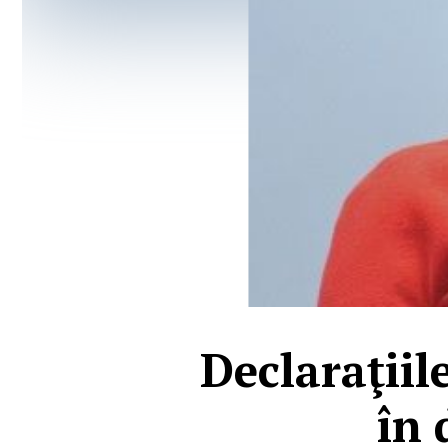
Declaraţiil
în 