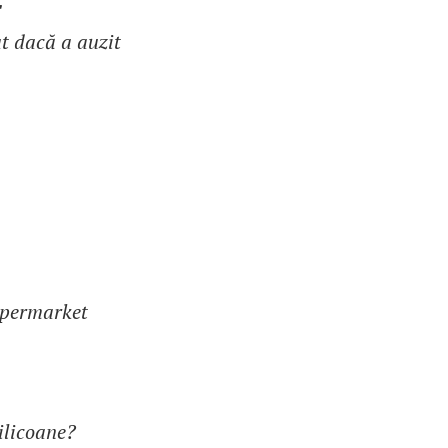
"
t dacă a auzit
upermarket
ilicoane?