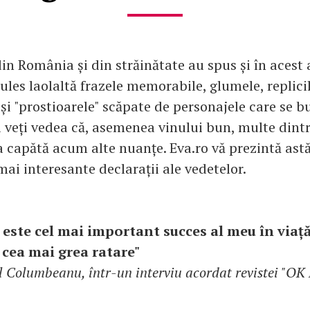
din România și din străinătate au spus și în acest 
les laolaltă frazele memorabile, glumele, replicil
r și "prostioarele" scăpate de personajele care se 
i veți vedea că, asemenea vinului bun, multe dint
a capătă acum alte nuanțe. Eva.ro vă prezintă ast
mai interesante declarații ale vedetelor.
 este cel mai important succes al meu în viaț
 cea mai grea ratare"
el Columbeanu, într-un interviu acordat revistei "O