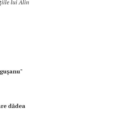
ile lui Alin
ăguşanu"
are dădea