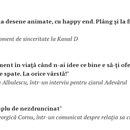
 la desene animate, cu happy end. Plâng şi la f
oment de sinceritate la Kanal D
nt în viaţă când n-ai idee ce bine e să-ţi ofer
pe spate. La orice vârstă!"
 Albulescu, într-un interviu pentru ziarul Adevărul
uplu de nezdruncinat"
orgică Cornu, într-un comunicat despre relația sa 