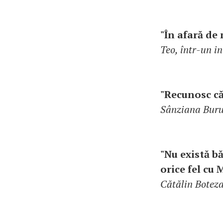
"În afară de
Teo, într-un i
"Recunosc că
Sânziana Burui
"Nu există b
orice fel cu
Cătălin Boteza