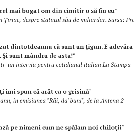
cel mai bogat om din cimitir o să fiu eu"
n Ţiriac, despre statutul său de miliardar. Sursa: Pr
zat dintotdeauna că sunt un ţigan. E adevăra
 Şi sunt mândru de asta!"
într-un interviu pentru cotidianul italian La Stampa
i îmi spun că arăt ca o grisină"
nu, în emisiunea "Răi, da' buni", de la Antena 2
ază pe nimeni cum ne spălam noi chiloţii"