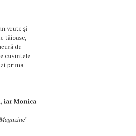
an vrute și
e tăioase,
bucură de
re cuvintele
ăzi prima
ă, iar Monica
K Magazine"