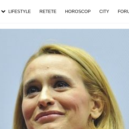
rezești mai des
Cât durează, cum te pregătești și cât
i în vârstă
de dureroasă este investigația
LIFESTYLE
RETETE
HOROSCOP
CITY
FOR