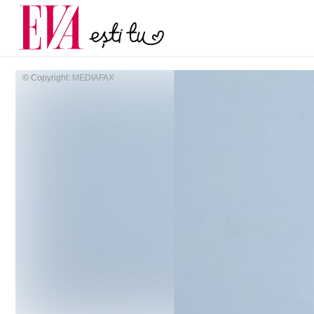
și 60 de ani. De ce te t
Carieră
pe măsură ce înaintez
Actualitate
© Copyright: MEDIAFAX