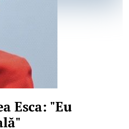
ea Esca: "Eu
ală"