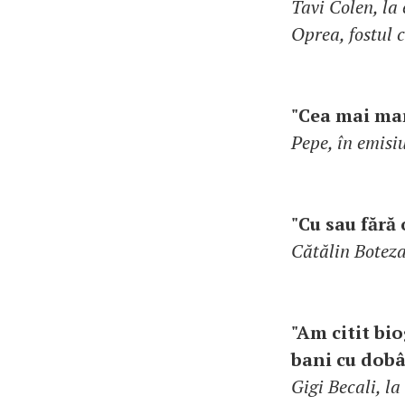
Tavi Colen, la
Oprea, fostul 
"Cea mai mar
Pepe, în emisi
"Cu sau fără
Cătălin Boteza
"Am citit bi
bani cu dob
Gigi Becali, l