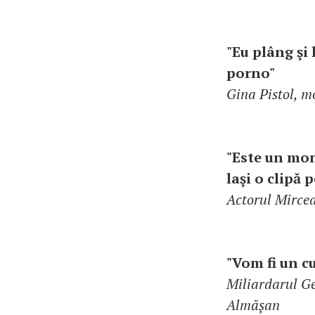
"Eu plâng şi
porno"
Gina Pistol, m
"Este un mome
laşi o clipă 
Actorul Mircea
"Vom fi un c
Miliardarul Ge
Almășan