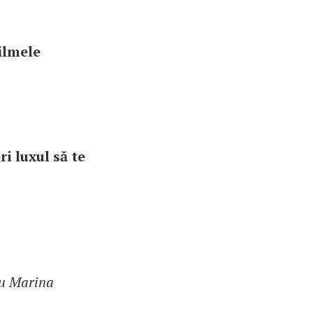
ilmele
i luxul să te
cu Marina