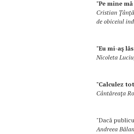
"Pe mine mă 
Cristian Țânță
de obiceiul in
"Eu mi-aş lăs
Nicoleta Luciu
"Calculez tot
Cântăreaţa Ro
"Dacă publicu
Andreea Bălan,