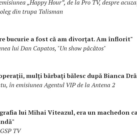
 emisiunea „Happy Hour”, de la Pro TV, despre acuzaţi
coleg din trupa Talisman
e bucurie a fost că am divorţat. Am înflorit"
unea lui Dan Capatos, "Un show păcătos"
 operaţii, mulţi bărbaţi bălesc după Bianca Dr
tu, în emisiunea Agentul VIP de la Antena 2
ografia lui Mihai Viteazul, era un machedon c
ândă"
a GSP TV