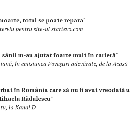
 moarte, totul se poate repara"
nterviu pentru site-ul startevo.com
 sânii m-au ajutat foarte mult în carieră"
ană, în emisiunea Poveștiri adevărate, de la Acasă
ărbat în România care să nu fi avut vreodată u
 Mihaela Rădulescu"
tu, la Kanal D