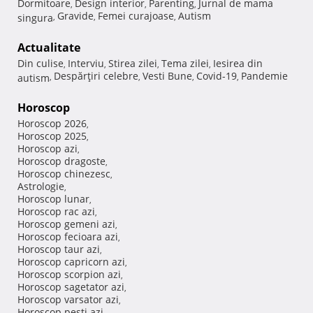
Dormitoare
Design interior
Parenting
Jurnal de mama
,
,
,
Gravide
Femei curajoase
Autism
singura
,
,
,
Actualitate
Din culise
Interviu
Stirea zilei
Tema zilei
Iesirea din
,
,
,
,
Despărţiri celebre
Vesti Bune
Covid-19
Pandemie
autism
,
,
,
,
Horoscop
Horoscop 2026
,
Horoscop 2025
,
Horoscop azi
,
Horoscop dragoste
,
Horoscop chinezesc
,
Astrologie
,
Horoscop lunar
,
Horoscop rac azi
,
Horoscop gemeni azi
,
Horoscop fecioara azi
,
Horoscop taur azi
,
Horoscop capricorn azi
,
Horoscop scorpion azi
,
Horoscop sagetator azi
,
Horoscop varsator azi
,
Horoscop pesti azi
,