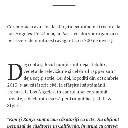
Ceremonia a avut loc la sfârşitul săptămânii trecute, la
Los Angeles. Pe 24 mai, la Paris, cei doi vor organiza o
petrecere de nuntă extravagantă, cu 200 de invitaţi.
D
eși data și locul nunții sunt deja stabilite,
vedeta de televiziune şi celebrul rapper sunt
deja soț și soție. Cei doi, logodiți din octombrie
2013, s-au căsătorit civil la sfârşitul săptămânii
trecute, la Los Angeles, în cadrul unei ceremonii
private, a declarat o sursă pentru publicația Life &
Style.
"Kim și Kanye sunt acum căsătoriți cu acte. Au obținut
permisul de căsătorie în California, în urmă cu câteva