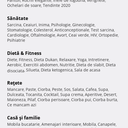
Pantofi
Rochii elegante
Inele de logodna
Verighete
,
,
,
,
Ochelari de soare
Tendinte 2020
,
Sănătate
Sarcina
Ceaiuri
Inima
Psihologie
Ginecologie
,
,
,
,
,
Stomatologie
Colesterol
Anticonceptionale
Test sarcina
,
,
,
,
Cardiologie
Oftalmologie
Avort
Ceai verde
HIV
Ortopedie
,
,
,
,
,
,
Psihiatrie
Dietă & Fitness
Diete
Fitness
Dieta Dukan
Relaxare
Yoga
Intretinere
,
,
,
,
,
,
Aerobic
Exercitii abdomen
Nutritie
Dieta de slabit
Dieta
,
,
,
,
Silueta
Dieta ketogenica
Sala de acasa
disociata
,
,
,
Reţete
Mancare
Paste
Ciorba
Peste
Sos
Salata
Cafea
Supa
,
,
,
,
,
,
,
,
Dulceata
Tocanita
Cocktail
Supa crema
Aperitive
Desert
,
,
,
,
,
,
Maioneza
Pilaf
Ciorba perisoare
Ciorba pui
Ciorba burta
,
,
,
,
,
Ce mancam azi
Casă şi familie
Mobila bucatarie
Amenajari interioare
Mobila
Canapele
,
,
,
,