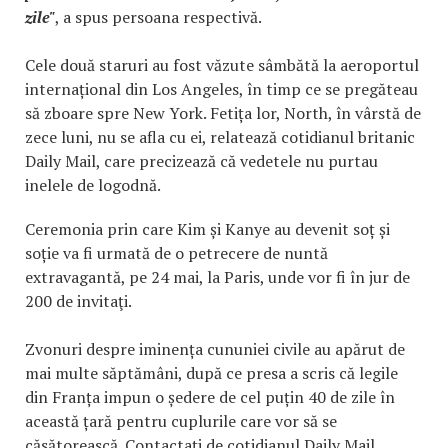
zile"
, a spus persoana respectivă.
Cele două staruri au fost văzute sâmbătă la aeroportul
internațional din Los Angeles, în timp ce se pregăteau
să zboare spre New York. Fetița lor, North, în vârstă de
zece luni, nu se afla cu ei, relatează cotidianul britanic
Daily Mail, care precizează că vedetele nu purtau
inelele de logodnă.
Ceremonia prin care Kim și Kanye au devenit soț și
soție va fi urmată de o petrecere de nuntă
extravagantă, pe 24 mai, la Paris, unde vor fi în jur de
200 de invitaţi.
Zvonuri despre iminența cununiei civile au apărut de
mai multe săptămâni, după ce presa a scris că legile
din Franța impun o ședere de cel puțin 40 de zile în
această țară pentru cuplurile care vor să se
căsătorească. Contactați de cotidianul Daily Mail,