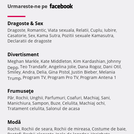
Urmareste-ne pe
Dragoste & Sex
Dragoste
Romantic
Viata sexuala
Relatii
Cuplu
Iubire
,
,
,
,
,
,
Casatorie
Sex
Kama Sutra
Pozitii sexuale Kamasutra
,
,
,
,
Declaratii de dragoste
Divertisment
Meghan Markle
Kate Middleton
Kim Kardashian
Johnny
,
,
,
Teo Trandafir
Angelina Jolie
Dana Rogoz
Dani Otil
Depp
,
,
,
,
,
Smiley
Andra
Delia
Gina Pistol
Justin Bieber
Melania
,
,
,
,
,
Program TV
Program Pro TV
Program Antena 1
Trump
,
,
,
Frumuseţe
Păr
Rochii
Unghii
Parfumuri
Coafuri
Machiaj
Sani
,
,
,
,
,
,
,
Manichiura
Sampon
Buze
Celulita
Machiaj ochi
,
,
,
,
,
Tratament celulita
Salonul de acasa
,
Modă
Rochii
Rochii de seara
Rochii de mireasa
Costume de baie
,
,
,
,