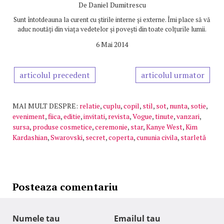
De
Daniel Dumitrescu
Sunt întotdeauna la curent cu știrile interne și externe. Îmi place să vă
aduc noutăți din viața vedetelor și povești din toate colțurile lumii.
6 Mai 2014
articolul precedent
articolul urmator
MAI MULT DESPRE:
relatie
,
cuplu
,
copil
,
stil
,
sot
,
nunta
,
sotie
,
eveniment
,
fiica
,
editie
,
invitati
,
revista
,
Vogue
,
tinute
,
vanzari
,
sursa
,
produse cosmetice
,
ceremonie
,
star
,
Kanye West
,
Kim
Kardashian
,
Swarovski
,
secret
,
coperta
,
cununia civila
,
starletă
Posteaza comentariu
Numele tau
Emailul tau