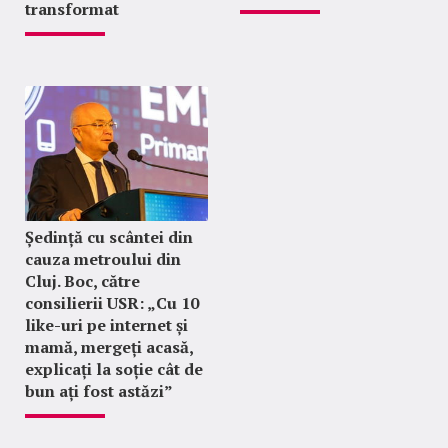
transformat
Ședință cu scântei din
cauza metroului din
Cluj. Boc, către
consilierii USR: „Cu 10
like-uri pe internet și
mamă, mergeți acasă,
explicați la soție cât de
bun ați fost astăzi”