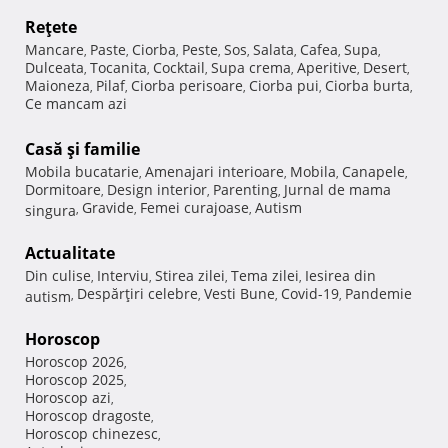
Reţete
Mancare
Paste
Ciorba
Peste
Sos
Salata
Cafea
Supa
,
,
,
,
,
,
,
,
Dulceata
Tocanita
Cocktail
Supa crema
Aperitive
Desert
,
,
,
,
,
,
Maioneza
Pilaf
Ciorba perisoare
Ciorba pui
Ciorba burta
,
,
,
,
,
Ce mancam azi
Casă şi familie
Mobila bucatarie
Amenajari interioare
Mobila
Canapele
,
,
,
,
Dormitoare
Design interior
Parenting
Jurnal de mama
,
,
,
Gravide
Femei curajoase
Autism
singura
,
,
,
Actualitate
Din culise
Interviu
Stirea zilei
Tema zilei
Iesirea din
,
,
,
,
Despărţiri celebre
Vesti Bune
Covid-19
Pandemie
autism
,
,
,
,
Horoscop
Horoscop 2026
,
Horoscop 2025
,
Horoscop azi
,
Horoscop dragoste
,
Horoscop chinezesc
,