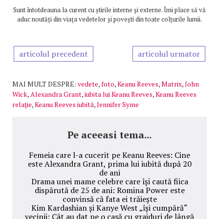
Sunt întotdeauna la curent cu știrile interne și externe. Îmi place să vă
aduc noutăți din viața vedetelor și povești din toate colțurile lumii.
articolul precedent
articolul urmator
MAI MULT DESPRE:
vedete
,
foto
,
Keanu Reeves
,
Matrix
,
John
Wick
,
Alexandra Grant
,
iubita lui Keanu Reeves
,
Keanu Reeves
relație
,
Keanu Reeves iubită
,
Jennifer Syme
Pe aceeasi tema...
Femeia care l-a cucerit pe Keanu Reeves: Cine
este Alexandra Grant, prima lui iubită după 20
de ani
Drama unei mame celebre care își caută fiica
dispărută de 25 de ani: Romina Power este
convinsă că fata ei trăiește
Kim Kardashian și Kanye West „își cumpără“
vecinii: Cât au dat pe o casă cu grajduri de lângă