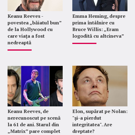
Keanu Reeves -
Emma Heming, despre
povestea „băiatul bun”
prima întâlnire cu
de la Hollywood cu
Bruce Willis: „Eram
care viața a fost
logodită cu altcineva”
nedreaptă
Keanu Reeves, de
Elon, supărat pe Nolan:
nerecunoscut pe scenă
"şi-a pierdut
la 61 de ani. Starul din
integritatea". Are
„Matrix” pare complet
dreptate?