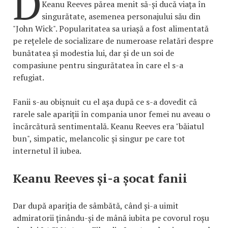
D
Keanu Reeves părea menit să-și ducă viața în
singurătate, asemenea personajului său din
"John Wick". Popularitatea sa uriașă a fost alimentată
pe rețelele de socializare de numeroase relatări despre
bunătatea și modestia lui, dar și de un soi de
compasiune pentru singurătatea în care el s-a
refugiat.
Fanii s-au obișnuit cu el așa după ce s-a dovedit că
rarele sale apariții în compania unor femei nu aveau o
încărcătură sentimentală. Keanu Reeves era "băiatul
bun", simpatic, melancolic și singur pe care tot
internetul îl iubea.
Keanu Reeves și-a șocat fanii
Dar după apariția de sâmbătă, când și-a uimit
admiratorii ținându-și de mână iubita pe covorul roșu