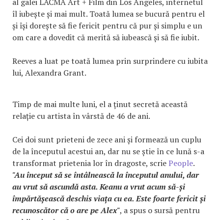
al galei LACMA Art + Film din Los Angeles, internetul
îl iubește și mai mult. Toată lumea se bucură pentru el
și își dorește să fie fericit pentru că pur și simplu e un
om care a dovedit că merită să iubească și să fie iubit.
Reeves a luat pe toată lumea prin surprindere cu iubita
lui, Alexandra Grant.
Timp de mai multe luni, el a ținut secretă această
relație cu artista în vârstă de 46 de ani.
Cei doi sunt prieteni de zece ani și formează un cuplu
de la începutul acestui an, dar nu se știe în ce lună s-a
transformat prietenia lor în dragoste, scrie
People
.
"Au început să se întâlnească la începutul anului, dar
au vrut să ascundă asta. Keanu a vrut acum să-și
împărtășească deschis viața cu ea. Este foarte fericit și
recunoscător că o are pe Alex"
, a spus o sursă pentru