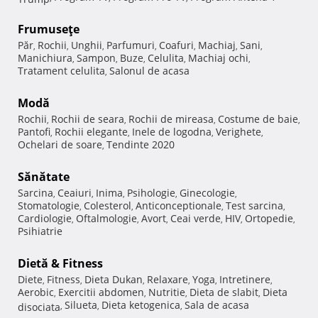
Frumuseţe
Păr
Rochii
Unghii
Parfumuri
Coafuri
Machiaj
Sani
,
,
,
,
,
,
,
Manichiura
Sampon
Buze
Celulita
Machiaj ochi
,
,
,
,
,
Tratament celulita
Salonul de acasa
,
Modă
Rochii
Rochii de seara
Rochii de mireasa
Costume de baie
,
,
,
,
Pantofi
Rochii elegante
Inele de logodna
Verighete
,
,
,
,
Ochelari de soare
Tendinte 2020
,
Sănătate
Sarcina
Ceaiuri
Inima
Psihologie
Ginecologie
,
,
,
,
,
Stomatologie
Colesterol
Anticonceptionale
Test sarcina
,
,
,
,
Cardiologie
Oftalmologie
Avort
Ceai verde
HIV
Ortopedie
,
,
,
,
,
,
Psihiatrie
Dietă & Fitness
Diete
Fitness
Dieta Dukan
Relaxare
Yoga
Intretinere
,
,
,
,
,
,
Aerobic
Exercitii abdomen
Nutritie
Dieta de slabit
Dieta
,
,
,
,
Silueta
Dieta ketogenica
Sala de acasa
disociata
,
,
,