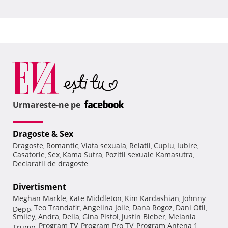
Urmareste-ne pe
Dragoste & Sex
Dragoste
Romantic
Viata sexuala
Relatii
Cuplu
Iubire
,
,
,
,
,
,
Casatorie
Sex
Kama Sutra
Pozitii sexuale Kamasutra
,
,
,
,
Declaratii de dragoste
Divertisment
Meghan Markle
Kate Middleton
Kim Kardashian
Johnny
,
,
,
Teo Trandafir
Angelina Jolie
Dana Rogoz
Dani Otil
Depp
,
,
,
,
,
Smiley
Andra
Delia
Gina Pistol
Justin Bieber
Melania
,
,
,
,
,
Program TV
Program Pro TV
Program Antena 1
Trump
,
,
,