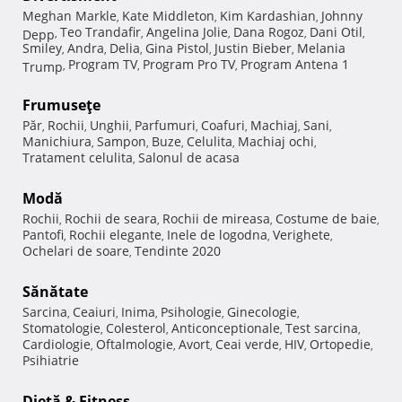
Meghan Markle
Kate Middleton
Kim Kardashian
Johnny
,
,
,
Teo Trandafir
Angelina Jolie
Dana Rogoz
Dani Otil
Depp
,
,
,
,
,
Smiley
Andra
Delia
Gina Pistol
Justin Bieber
Melania
,
,
,
,
,
Program TV
Program Pro TV
Program Antena 1
Trump
,
,
,
Frumuseţe
Păr
Rochii
Unghii
Parfumuri
Coafuri
Machiaj
Sani
,
,
,
,
,
,
,
Manichiura
Sampon
Buze
Celulita
Machiaj ochi
,
,
,
,
,
Tratament celulita
Salonul de acasa
,
Modă
Rochii
Rochii de seara
Rochii de mireasa
Costume de baie
,
,
,
,
Pantofi
Rochii elegante
Inele de logodna
Verighete
,
,
,
,
Ochelari de soare
Tendinte 2020
,
Sănătate
Sarcina
Ceaiuri
Inima
Psihologie
Ginecologie
,
,
,
,
,
Stomatologie
Colesterol
Anticonceptionale
Test sarcina
,
,
,
,
Cardiologie
Oftalmologie
Avort
Ceai verde
HIV
Ortopedie
,
,
,
,
,
,
Psihiatrie
Dietă & Fitness