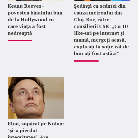
Keanu Reeves -
Ședință cu scântei din
povestea băiatului bun
cauza metroului din
de la Hollywood cu
Cluj. Boc, către
care viața a fost
consilierii USR: „Cu 10
nedreaptă
like-uri pe internet și
mamă, mergeți acasă,
explicați la soție cât de
bun ați fost astăzi”
Elon, supărat pe Nolan:
"şi-a pierdut
integritatea". Are