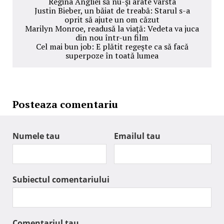
Regina Angliei să nu-şi arate vârsta
Justin Bieber, un băiat de treabă: Starul s-a
oprit să ajute un om căzut
Marilyn Monroe, readusă la viaţă: Vedeta va juca
din nou într-un film
Cel mai bun job: E plătit regeşte ca să facă
superpoze în toată lumea
Posteaza comentariu
Numele tau
Emailul tau
Subiectul comentariului
Comentariul tau