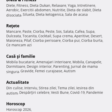
Diete
Fitness
Dieta Dukan
Relaxare
Yoga
Intretinere
,
,
,
,
,
,
Aerobic
Exercitii abdomen
Nutritie
Dieta de slabit
Dieta
,
,
,
,
Silueta
Dieta ketogenica
Sala de acasa
disociata
,
,
,
Reţete
Mancare
Paste
Ciorba
Peste
Sos
Salata
Cafea
Supa
,
,
,
,
,
,
,
,
Dulceata
Tocanita
Cocktail
Supa crema
Aperitive
Desert
,
,
,
,
,
,
Maioneza
Pilaf
Ciorba perisoare
Ciorba pui
Ciorba burta
,
,
,
,
,
Ce mancam azi
Casă şi familie
Mobila bucatarie
Amenajari interioare
Mobila
Canapele
,
,
,
,
Dormitoare
Design interior
Parenting
Jurnal de mama
,
,
,
Gravide
Femei curajoase
Autism
singura
,
,
,
Actualitate
Din culise
Interviu
Stirea zilei
Tema zilei
Iesirea din
,
,
,
,
Despărţiri celebre
Vesti Bune
Covid-19
Pandemie
autism
,
,
,
,
Horoscop
Horoscop 2026
,