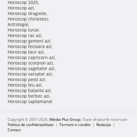
Horoscop 2025
,
Horoscop azi
,
Horoscop dragoste
,
Horoscop chinezesc
,
Astrologie
,
Horoscop lunar
,
Horoscop rac azi
,
Horoscop gemeni azi
,
Horoscop fecioara azi
,
Horoscop taur azi
,
Horoscop capricorn azi
,
Horoscop scorpion azi
,
Horoscop sagetator azi
,
Horoscop varsator azi
,
Horoscop pesti azi
,
Horoscop leu azi
,
Horoscop balanta azi
,
Horoscop berbec azi
,
Horoscop saptamanal
Copyright © 2001-2026,
iMedia Plus Group
. Toate drepturile rezervate
Politica de confidențialitate
|
Termeni si conditii
|
Redacţia
|
Contact