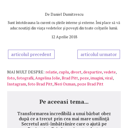
De
Daniel Dumitrescu
Sunt întotdeauna la curent cu știrile interne și externe. Îmi place să vă
aduc noutăți din viața vedetelor și povești din toate colțurile lumii.
12 Aprilie 2018
articolul precedent
articolul urmator
MAI MULT DESPRE:
relatie
,
cuplu
,
divort
,
despartire
,
vedete
,
foto
,
fotografii
,
Angelina Jolie
,
Brad Pitt
,
poze
,
imagini
,
viral
,
Instagram
,
foto Brad Pitt
,
Neri Oxman
,
poze Brad Pitt
Pe aceeasi tema...
Transformarea incredibilă a unui bărbat obez
după ce a trecut prin cea mai mare umilinţă
Secretul anti-îmbătrânire care o ajută pe