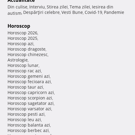
Din culise
Interviu
Stirea zilei
Tema zilei
Iesirea din
,
,
,
,
Despărţiri celebre
Vesti Bune
Covid-19
Pandemie
autism
,
,
,
,
Horoscop
Horoscop 2026
,
Horoscop 2025
,
Horoscop azi
,
Horoscop dragoste
,
Horoscop chinezesc
,
Astrologie
,
Horoscop lunar
,
Horoscop rac azi
,
Horoscop gemeni azi
,
Horoscop fecioara azi
,
Horoscop taur azi
,
Horoscop capricorn azi
,
Horoscop scorpion azi
,
Horoscop sagetator azi
,
Horoscop varsator azi
,
Horoscop pesti azi
,
Horoscop leu azi
,
Horoscop balanta azi
,
Horoscop berbec azi
,