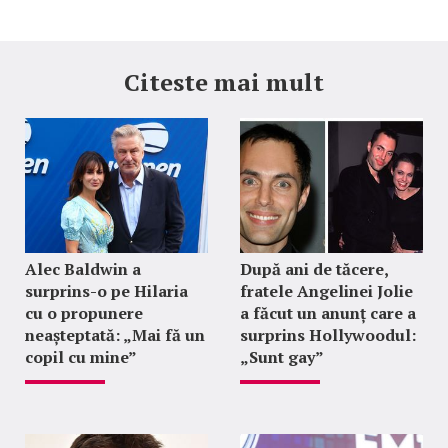
Citeste mai mult
Alec Baldwin a
După ani de tăcere,
surprins-o pe Hilaria
fratele Angelinei Jolie
cu o propunere
a făcut un anunț care a
neașteptată: „Mai fă un
surprins Hollywoodul:
copil cu mine”
„Sunt gay”