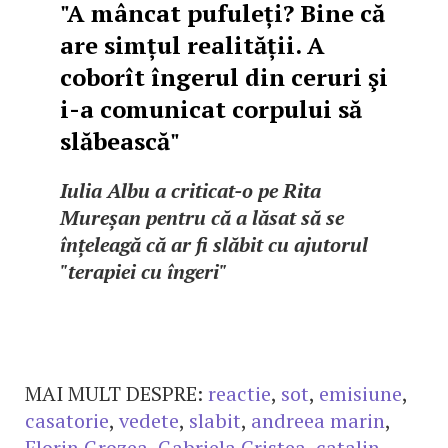
"A mâncat pufuleți? Bine că
are simțul realității. A
coborît îngerul din ceruri şi
i-a comunicat corpului să
slăbească"
Iulia Albu a criticat-o pe Rita
Mureșan pentru că a lăsat să se
înțeleagă că ar fi slăbit cu ajutorul
"terapiei cu îngeri"
MAI MULT DESPRE:
reactie
,
sot
,
emisiune
,
casatorie
,
vedete
,
slabit
,
andreea marin
,
Florin Grozea
,
Gabriela Cristea
,
catalin