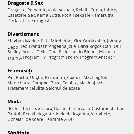
Dragoste & Sex
Dragoste
Romantic
Viata sexuala
Relatii
Cuplu
Iubire
,
,
,
,
,
,
Casatorie
Sex
Kama Sutra
Pozitii sexuale Kamasutra
,
,
,
,
Declaratii de dragoste
Divertisment
Meghan Markle
Kate Middleton
Kim Kardashian
Johnny
,
,
,
Teo Trandafir
Angelina Jolie
Dana Rogoz
Dani Otil
Depp
,
,
,
,
,
Smiley
Andra
Delia
Gina Pistol
Justin Bieber
Melania
,
,
,
,
,
Program TV
Program Pro TV
Program Antena 1
Trump
,
,
,
Frumuseţe
Păr
Rochii
Unghii
Parfumuri
Coafuri
Machiaj
Sani
,
,
,
,
,
,
,
Manichiura
Sampon
Buze
Celulita
Machiaj ochi
,
,
,
,
,
Tratament celulita
Salonul de acasa
,
Modă
Rochii
Rochii de seara
Rochii de mireasa
Costume de baie
,
,
,
,
Pantofi
Rochii elegante
Inele de logodna
Verighete
,
,
,
,
Ochelari de soare
Tendinte 2020
,
Sănătate