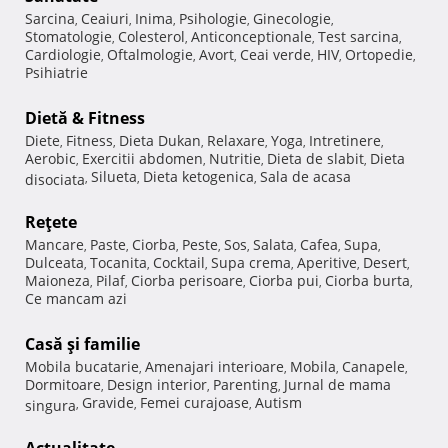
Sarcina
Ceaiuri
Inima
Psihologie
Ginecologie
,
,
,
,
,
Stomatologie
Colesterol
Anticonceptionale
Test sarcina
,
,
,
,
Cardiologie
Oftalmologie
Avort
Ceai verde
HIV
Ortopedie
,
,
,
,
,
,
Psihiatrie
Dietă & Fitness
Diete
Fitness
Dieta Dukan
Relaxare
Yoga
Intretinere
,
,
,
,
,
,
Aerobic
Exercitii abdomen
Nutritie
Dieta de slabit
Dieta
,
,
,
,
Silueta
Dieta ketogenica
Sala de acasa
disociata
,
,
,
Reţete
Mancare
Paste
Ciorba
Peste
Sos
Salata
Cafea
Supa
,
,
,
,
,
,
,
,
Dulceata
Tocanita
Cocktail
Supa crema
Aperitive
Desert
,
,
,
,
,
,
Maioneza
Pilaf
Ciorba perisoare
Ciorba pui
Ciorba burta
,
,
,
,
,
Ce mancam azi
Casă şi familie
Mobila bucatarie
Amenajari interioare
Mobila
Canapele
,
,
,
,
Dormitoare
Design interior
Parenting
Jurnal de mama
,
,
,
Gravide
Femei curajoase
Autism
singura
,
,
,
Actualitate