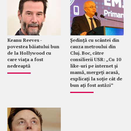
Keanu Reeves -
Ședință cu scântei din
povestea băiatului bun
cauza metroului din
de la Hollywood cu
Cluj. Boc, către
care viața a fost
consilierii USR: „Cu 10
nedreaptă
like-uri pe internet și
mamă, mergeți acasă,
explicați la soție cât de
bun ați fost astăzi”