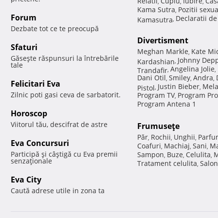
Relatii
Cuplu
Iubire
Cas
,
,
,
Kama Sutra
Pozitii sexu
,
Forum
Declaratii d
Kamasutra
,
Dezbate tot ce te preocupă
Divertisment
Sfaturi
Meghan Markle
Kate Mi
,
Găseşte răspunsuri la întrebările
Johnny Dep
Kardashian
,
tale
Angelina Jolie
Trandafir
,
,
Dani Otil
Smiley
Andra
,
,
,
Felicitari Eva
Justin Bieber
Mela
Pistol
,
,
Zilnic poti gasi ceva de sarbatorit.
Program TV
Program Pro
,
Program Antena 1
Horoscop
Viitorul tău, descifrat de astre
Frumuseţe
Păr
Rochii
Unghii
Parfu
,
,
,
Eva Concursuri
Coafuri
Machiaj
Sani
Ma
,
,
,
Participă şi câştigă cu Eva premii
Sampon
Buze
Celulita
M
,
,
,
senzaţionale
Tratament celulita
Salon
,
Eva City
Caută adrese utile in zona ta