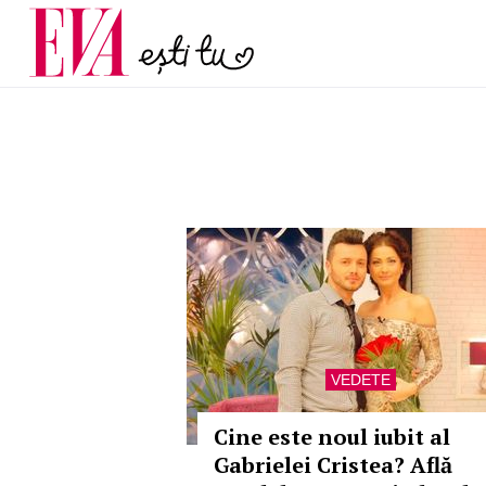
și 60 de ani. De ce te t
Carieră
pe măsură ce înaintez
Actualitate
VEDETE
Cine este noul iubit al
Gabrielei Cristea? Află