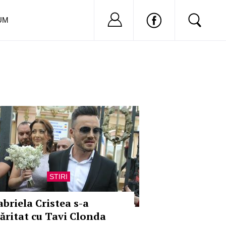
Nu ai cont?
Inregistreaza-
UM
STIRI
abriela Cristea s-a
ăritat cu Tavi Clonda