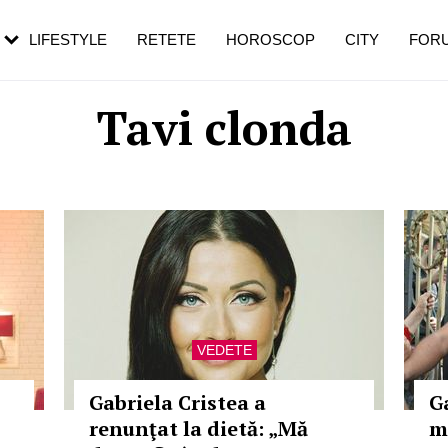
rezești mai des
Cât durează, cum te pregătești și cât
i în vârstă
de dureroasă este investigația
LIFESTYLE
RETETE
HOROSCOP
CITY
FOR
Tavi clonda
VEDETE
Gabriela Cristea a
G
renunţat la dietă: „Mă
m