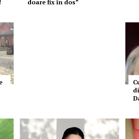
!
doare fix în dos”
e
C
d
D