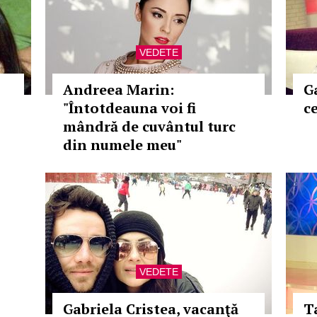
VEDETE
Andreea Marin:
G
"Întotdeauna voi fi
c
mândră de cuvântul turc
din numele meu"
VEDETE
Gabriela Cristea, vacanţă
T