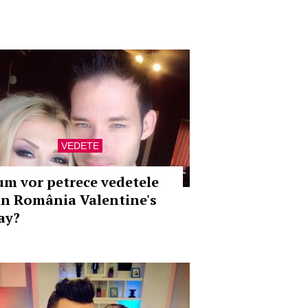
VEDETE
um vor petrece vedetele
in România Valentine's
ay?