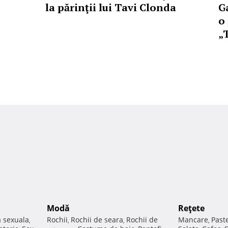
la părinţii lui Tavi Clonda
G
o
„
Modă
Reţete
a sexuala
Rochii
Rochii de seara
Rochii de
Mancare
Past
,
,
,
,