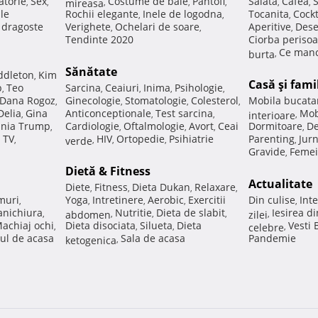
atorie
Sex
Costume de baie
Pantofi
Salata
Cafea
,
,
mireasa
,
,
,
,
,
ale
Rochii elegante
Inele de logodna
Tocanita
Cockt
,
,
,
e dragoste
Verighete
Ochelari de soare
Aperitive
Dese
,
,
,
Tendinte 2020
Ciorba perisoa
Ce manc
burta
,
Sănătate
ddleton
Kim
,
Casă şi fami
p
Teo
Sarcina
Ceaiuri
Inima
Psihologie
,
,
,
,
,
Dana Rogoz
Ginecologie
Stomatologie
Colesterol
Mobila bucata
,
,
,
,
Delia
Gina
Anticonceptionale
Test sarcina
Mob
,
,
,
interioare
,
nia Trump
Cardiologie
Oftalmologie
Avort
Ceai
Dormitoare
De
,
,
,
,
,
 TV
HIV
Ortopedie
Psihiatrie
Parenting
Jur
,
verde
,
,
,
,
Gravide
Femei
,
Dietă & Fitness
Actualitate
Diete
Fitness
Dieta Dukan
Relaxare
,
,
,
,
muri
Yoga
Intretinere
Aerobic
Exercitii
Din culise
Inte
,
,
,
,
,
nichiura
Nutritie
Dieta de slabit
Iesirea d
,
abdomen
,
,
,
zilei
,
achiaj ochi
Dieta disociata
Silueta
Dieta
Vesti
,
,
,
celebre
,
ul de acasa
Sala de acasa
Pandemie
ketogenica
,