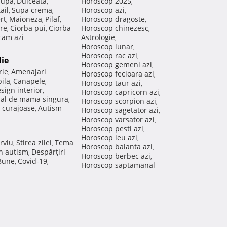
Supa
Dulceata
Horoscop 2025
,
,
,
ail
Supa crema
Horoscop azi
,
,
,
rt
Maioneza
Pilaf
Horoscop dragoste
,
,
,
,
re
Ciorba pui
Ciorba
Horoscop chinezesc
,
,
,
am azi
Astrologie
,
Horoscop lunar
,
Horoscop rac azi
,
lie
Horoscop gemeni azi
,
rie
Amenajari
,
Horoscop fecioara azi
,
ila
Canapele
,
,
Horoscop taur azi
,
sign interior
,
Horoscop capricorn azi
,
nal de mama singura
,
Horoscop scorpion azi
,
 curajoase
Autism
,
Horoscop sagetator azi
,
Horoscop varsator azi
,
Horoscop pesti azi
,
Horoscop leu azi
,
rviu
Stirea zilei
Tema
,
,
Horoscop balanta azi
,
in autism
Despărţiri
,
Horoscop berbec azi
,
 Bune
Covid-19
,
,
Horoscop saptamanal