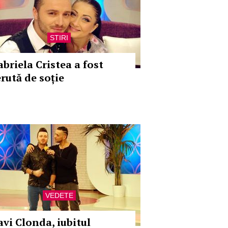
STIRI
abriela Cristea a fost
erută de soție
VEDETE
avi Clonda, iubitul