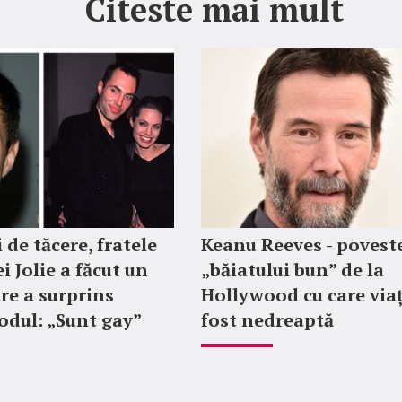
Citeste mai mult
 de tăcere, fratele
Keanu Reeves - povest
i Jolie a făcut un
„băiatului bun” de la
re a surprins
Hollywood cu care via
dul: „Sunt gay”
fost nedreaptă