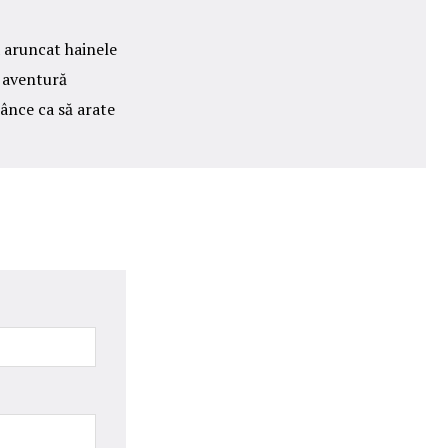
a aruncat hainele
o aventură
ânce ca să arate