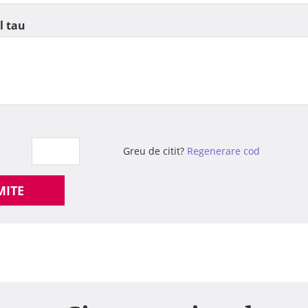
l tau
Greu de citit?
Regenerare cod
MITE