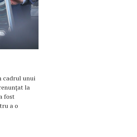
în cadrul unui
renunţat la
a fost
tru a o