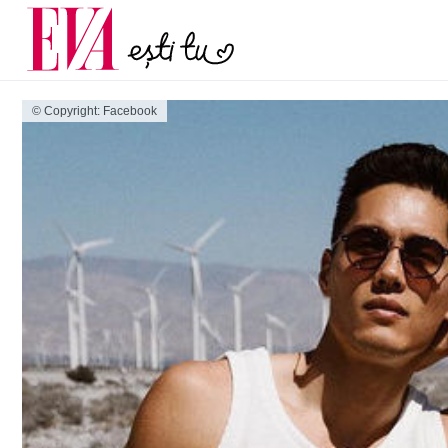
și 60 de ani. De ce te t
Carieră
pe măsură ce înaintez
Actualitate
© Copyright: Facebook