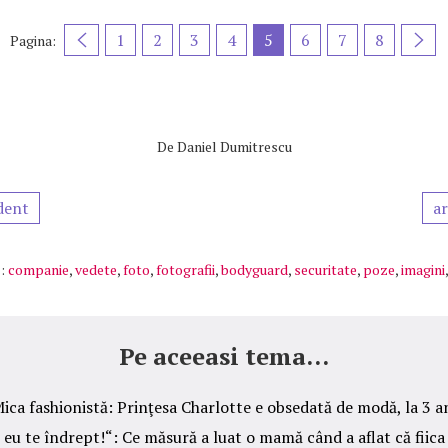
1
2
3
4
5
6
7
8
Pagina:
De
Daniel Dumitrescu
dent
ar
:
companie
,
vedete
,
foto
,
fotografii
,
bodyguard
,
securitate
,
poze
,
imagini
Pe aceeasi tema...
ica fashionistă: Prinţesa Charlotte e obsedată de modă, la 3 a
eu te îndrept!“: Ce măsură a luat o mamă când a aflat că fiica 