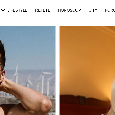
rezești mai des
Cât durează, cum te pregătești și cât
i în vârstă
de dureroasă este investigația
LIFESTYLE
RETETE
HOROSCOP
CITY
FOR