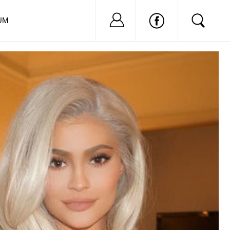
Nu ai cont?
Inregistreaza-
UM