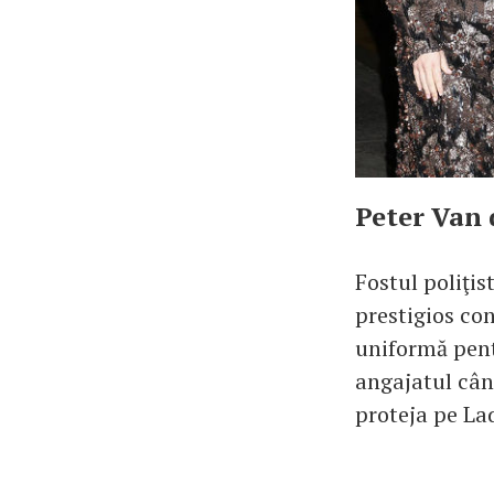
Peter Van 
Fostul poliţis
prestigios con
uniformă pent
angajatul cânt
proteja pe La