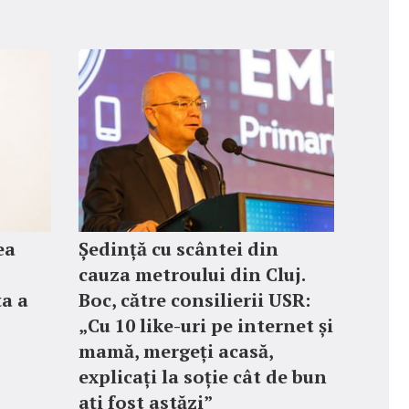
ea
Ședință cu scântei din
cauza metroului din Cluj.
ța a
Boc, către consilierii USR:
„Cu 10 like-uri pe internet și
mamă, mergeți acasă,
explicați la soție cât de bun
ați fost astăzi”