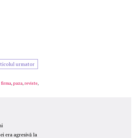
ticolul urmator
,
firma
,
paza
,
reviste
,
ni
ei era agresivă la