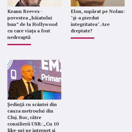
Keanu Reeves -
Elon, supărat pe Nolan:
povestea „băiatului
"şi-a pierdut
bun” de la Hollywood
integritatea". Are
cu care viața a fost
dreptate?
nedreaptă
Ședință cu scântei din
cauza metroului din
Cluj. Boc, către
consilierii USR: „Cu 10
like-uri pe internet și