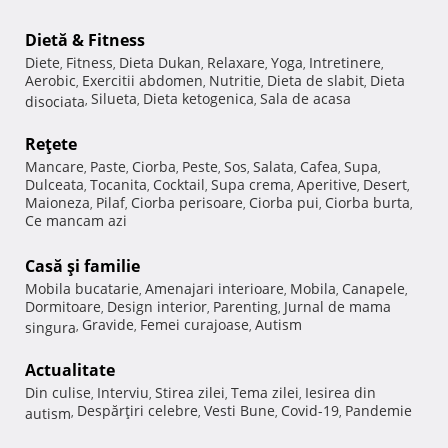
Dietă & Fitness
Diete
Fitness
Dieta Dukan
Relaxare
Yoga
Intretinere
,
,
,
,
,
,
Aerobic
Exercitii abdomen
Nutritie
Dieta de slabit
Dieta
,
,
,
,
Silueta
Dieta ketogenica
Sala de acasa
disociata
,
,
,
Reţete
Mancare
Paste
Ciorba
Peste
Sos
Salata
Cafea
Supa
,
,
,
,
,
,
,
,
Dulceata
Tocanita
Cocktail
Supa crema
Aperitive
Desert
,
,
,
,
,
,
Maioneza
Pilaf
Ciorba perisoare
Ciorba pui
Ciorba burta
,
,
,
,
,
Ce mancam azi
Casă şi familie
Mobila bucatarie
Amenajari interioare
Mobila
Canapele
,
,
,
,
Dormitoare
Design interior
Parenting
Jurnal de mama
,
,
,
Gravide
Femei curajoase
Autism
singura
,
,
,
Actualitate
Din culise
Interviu
Stirea zilei
Tema zilei
Iesirea din
,
,
,
,
Despărţiri celebre
Vesti Bune
Covid-19
Pandemie
autism
,
,
,
,