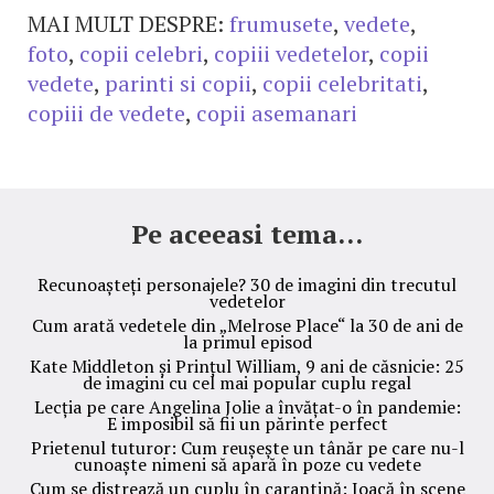
MAI MULT DESPRE:
frumusete
,
vedete
,
foto
,
copii celebri
,
copiii vedetelor
,
copii
vedete
,
parinti si copii
,
copii celebritati
,
copiii de vedete
,
copii asemanari
Pe aceeasi tema...
Recunoașteți personajele? 30 de imagini din trecutul
vedetelor
Cum arată vedetele din „Melrose Place“ la 30 de ani de
la primul episod
Kate Middleton și Prințul William, 9 ani de căsnicie: 25
de imagini cu cel mai popular cuplu regal
Lecția pe care Angelina Jolie a învățat-o în pandemie:
E imposibil să fii un părinte perfect
Prietenul tuturor: Cum reușește un tânăr pe care nu-l
cunoaște nimeni să apară în poze cu vedete
Cum se distrează un cuplu în carantină: Joacă în scene