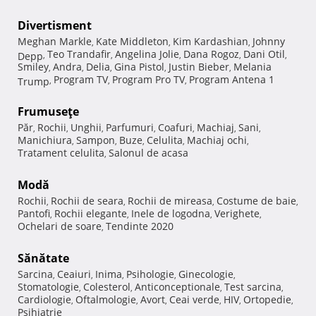
Divertisment
Meghan Markle
Kate Middleton
Kim Kardashian
Johnny
,
,
,
Teo Trandafir
Angelina Jolie
Dana Rogoz
Dani Otil
Depp
,
,
,
,
,
Smiley
Andra
Delia
Gina Pistol
Justin Bieber
Melania
,
,
,
,
,
Program TV
Program Pro TV
Program Antena 1
Trump
,
,
,
Frumuseţe
Păr
Rochii
Unghii
Parfumuri
Coafuri
Machiaj
Sani
,
,
,
,
,
,
,
Manichiura
Sampon
Buze
Celulita
Machiaj ochi
,
,
,
,
,
Tratament celulita
Salonul de acasa
,
Modă
Rochii
Rochii de seara
Rochii de mireasa
Costume de baie
,
,
,
,
Pantofi
Rochii elegante
Inele de logodna
Verighete
,
,
,
,
Ochelari de soare
Tendinte 2020
,
Sănătate
Sarcina
Ceaiuri
Inima
Psihologie
Ginecologie
,
,
,
,
,
Stomatologie
Colesterol
Anticonceptionale
Test sarcina
,
,
,
,
Cardiologie
Oftalmologie
Avort
Ceai verde
HIV
Ortopedie
,
,
,
,
,
,
Psihiatrie