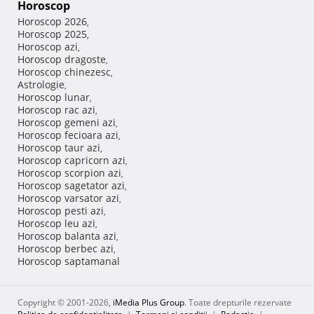
Horoscop
Horoscop 2026
,
Horoscop 2025
,
Horoscop azi
,
Horoscop dragoste
,
Horoscop chinezesc
,
Astrologie
,
Horoscop lunar
,
Horoscop rac azi
,
Horoscop gemeni azi
,
Horoscop fecioara azi
,
Horoscop taur azi
,
Horoscop capricorn azi
,
Horoscop scorpion azi
,
Horoscop sagetator azi
,
Horoscop varsator azi
,
Horoscop pesti azi
,
Horoscop leu azi
,
Horoscop balanta azi
,
Horoscop berbec azi
,
Horoscop saptamanal
Copyright © 2001-2026,
iMedia Plus Group
. Toate drepturile rezervate