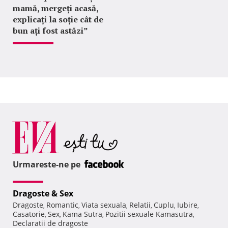
mamă, mergeți acasă,
explicați la soție cât de
bun ați fost astăzi”
Urmareste-ne pe
Dragoste & Sex
Dragoste
Romantic
Viata sexuala
Relatii
Cuplu
Iubire
,
,
,
,
,
,
Casatorie
Sex
Kama Sutra
Pozitii sexuale Kamasutra
,
,
,
,
Declaratii de dragoste