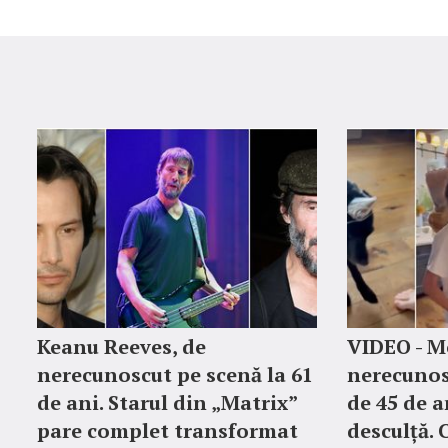
Keanu Reeves, de
VIDEO - M
nerecunoscut pe scenă la 61
nerecunos
de ani. Starul din „Matrix”
de 45 de a
pare complet transformat
desculță. 