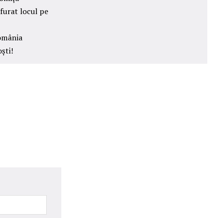
furat locul pe
România
ști!