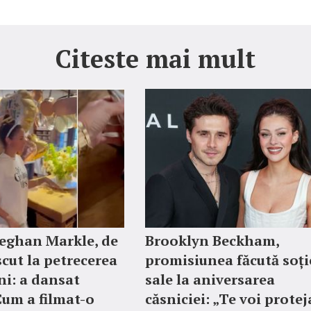
Citeste mai mult
eghan Markle, de
Brooklyn Beckham,
cut la petrecerea
promisiunea făcută soți
ni: a dansat
sale la aniversarea
Cum a filmat-o
căsniciei: „Te voi protej