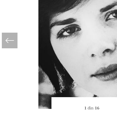
1
din
16