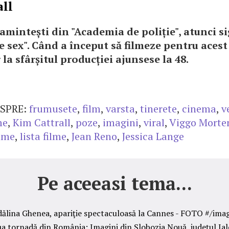
ll
amintești din "Academia de poliție", atunci sig
e sex". Când a început să filmeze pentru acest
r la sfârșitul producției ajunsese la 48.
SPRE:
frumusete
,
film
,
varsta
,
tinerete
,
cinema
,
v
me
,
Kim Cattrall
,
poze
,
imagini
,
viral
,
Viggo Morte
ilme
,
lista filme
,
Jean Reno
,
Jessica Lange
Pe aceeasi tema...
ălina Ghenea, apariţie spectaculoasă la Cannes - FOTO #/ima
a tornadă din România: Imagini din Slobozia Nouă, judeţul Ia