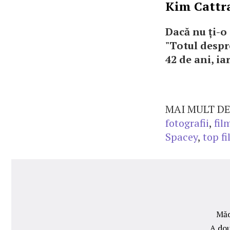
Kim Cattra
Dacă nu ți-o 
"Totul despr
42 de ani, ia
MAI MULT DE
fotografii
,
fil
Spacey
,
top f
Măd
A dou