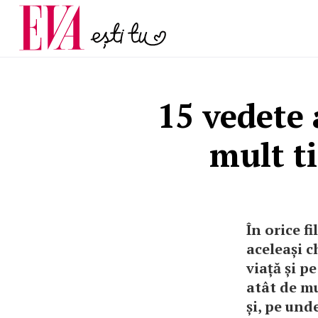
și 60 de ani. De ce te t
Carieră
pe măsură ce înaintez
Actualitate
15 vedete
mult t
În orice f
aceleași c
viață și p
atât de mu
și, pe und