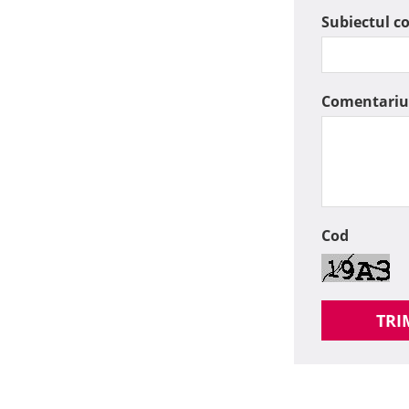
Subiectul c
Comentariu
Cod
TRI