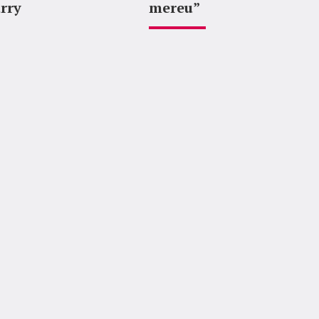
rry
mereu”