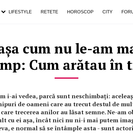
rezești mai des
Cât durează, cum te pregătești și cât
i în vârstă
de dureroasă este investigația
LIFESTYLE
RETETE
HOROSCOP
CITY
FOR
 așa cum nu le-am ma
imp: Cum arătau în t
ilm i-ai vedea, parcă sunt neschimbați: aceleași
hipuri de oameni care au trecut destul de mul
e care trecerea anilor au lăsat semne. Ne-am o
lt cu ei așa, încât nici nu ni-i mai putem ima
eva, e normal să se întâmple asta - sunt actor