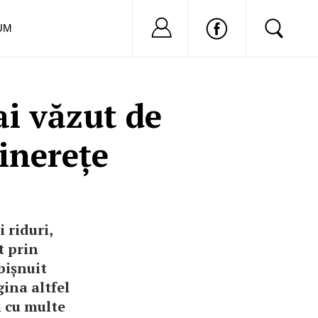
Nu ai cont?
Inregistreaza-
UM
i văzut de
inerețe
 riduri,
t prin
bișnuit
gina altfel
i cu multe