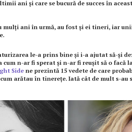
ultimii ani și care se bucură de succes în aceas
 mulți ani în urmă, au fost și ei tineri, iar uni
e.
turizarea le-a prins bine și i-a ajutat să-și d
 cum n-ar fi sperat și n-ar fi reușit să o facă l
ight Side
ne prezintă 15 vedete de care probab
cum arătau în tinerețe. Iată cât de mult s-au