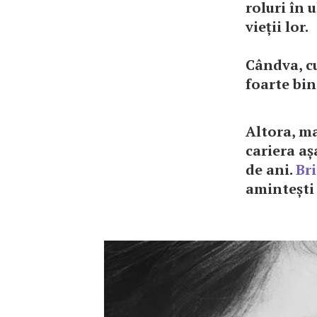
roluri în 
vieții lor.
Cândva, cu
foarte bin
Altora, ma
cariera așa
de ani.
Br
amintești 