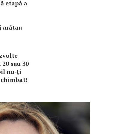
tă etapă a
i arătau
ezvolte
a 20 sau 30
il nu-ți
 schimbat!