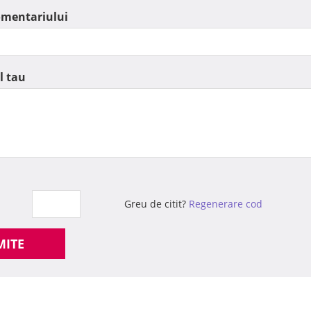
omentariului
l tau
Greu de citit?
Regenerare cod
MITE