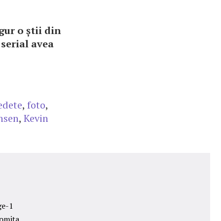
ur o știi din
 serial avea
edete
,
foto
,
nsen
,
Kevin
ge-1
lomiţa