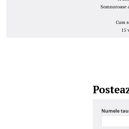
Somnoroase an
Cum se
15 
Postea
Numele tau