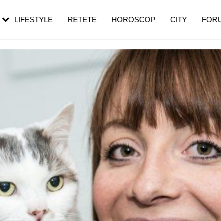
rebui să mergi
și 60 de ani. De ce te trezești mai des
pe măsură ce înaintezi în vârstă
LIFESTYLE
RETETE
HOROSCOP
CITY
FOR