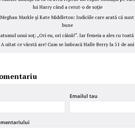
lui Harry când a cerut-o de soţie
Meghan Markle şi Kate Middleton: Indiciile care arată că sunt
bune
atumul unui soţ: „Ori eu, ori câinii!“. Iar femeia a ales cu toată
A uitat ce vârstă are! Cum se îmbracă Halle Berry la 51 de ani
comentariu
Emailul tau
omentariului