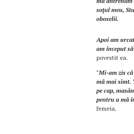
mă antrenam m
soţul meu, St
oboselii.
Apoi am urcat 
am început să
povestit ea.
"Mi-am zis că
mă mai simt. T
pe cap, masând
pentru a mă î
femeia.