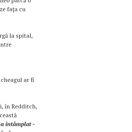
Theo parcă o
eze faţa cu
gă la spital,
intre
cheagul ar fi
i, în Redditch,
această
a întâmplat -