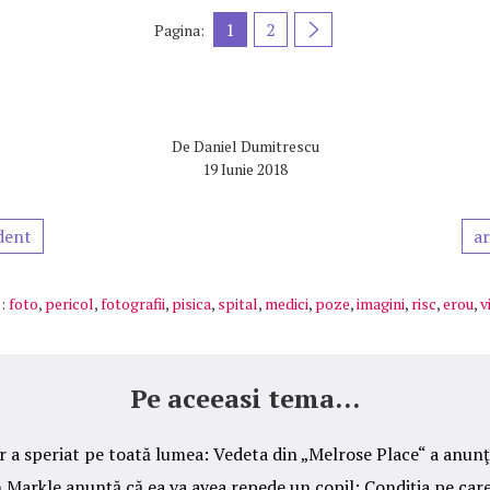
1
2
Pagina:
De
Daniel Dumitrescu
19 Iunie 2018
dent
ar
:
foto
,
pericol
,
fotografii
,
pisica
,
spital
,
medici
,
poze
,
imagini
,
risc
,
erou
,
v
Pe aceeasi tema...
 a speriat pe toată lumea: Vedeta din „Melrose Place“ a anun
 Markle anunţă că ea va avea repede un copil: Condiţia pe care