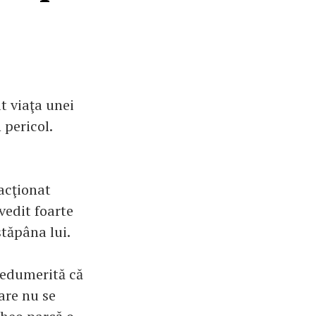
t viaţa unei
 pericol.
 acţionat
vedit foarte
stăpâna lui.
nedumerită că
are nu se