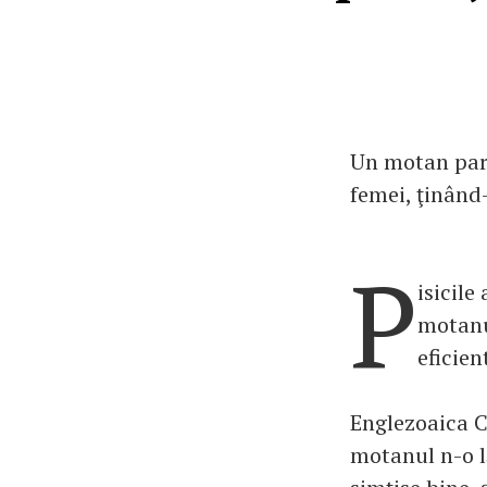
Un motan pare
femei, ţinând-
P
isicile
motanul
eficien
Englezoaica C
motanul n-o lă