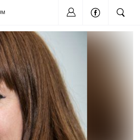
Nu ai cont?
Inregistreaza-
UM