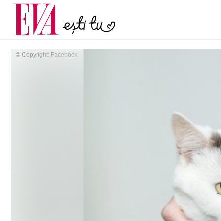
menopauză și când ar t
Carieră
la medic
Actualitate
© Copyright: Facebook