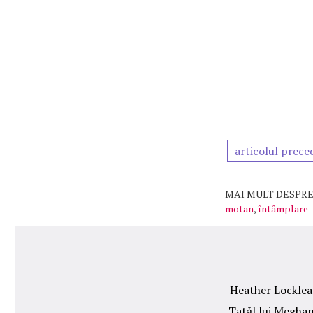
articolul prece
MAI MULT DESPRE
motan
,
întâmplare
Heather Locklear
Tatăl lui Meghan