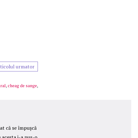
ticolul urmator
iral
,
cheag de sange
,
ţat că se împuşcă
 acesta i-a pus-o