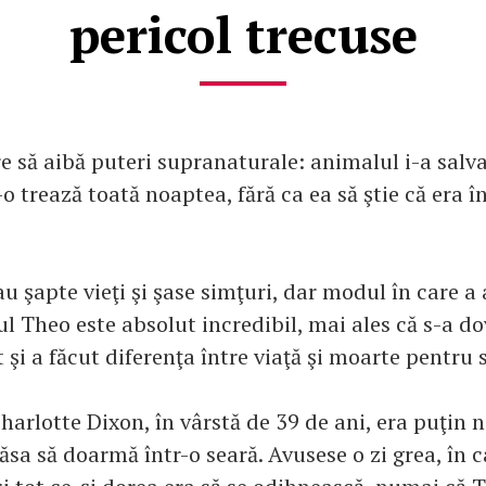
pericol trecuse
 să aibă puteri supranaturale: animalul i-a salva
o trează toată noaptea, fără ca ea să ştie că era în
 au şapte vieţi şi şase simţuri, dar modul în care a
 Theo este absolut incredibil, mai ales că s-a do
t şi a făcut diferenţa între viaţă şi moarte pentru 
harlotte Dixon, în vârstă de 39 de ani, era puţin 
sa să doarmă într-o seară. Avusese o zi grea, în c