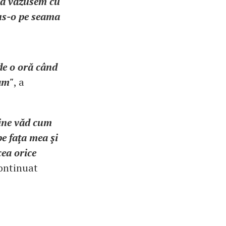
mă văzusem cu
pus-o pe seama
de o oră când
am"
, a
bine văd cum
pe faţa mea şi
cea orice
continuat