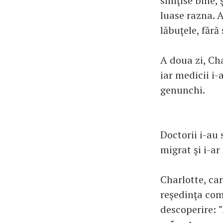
simţise bine, 
luase razna. A
lăbuţele, fără
A doua zi, Cha
iar medicii i
genunchi.
Doctorii i-au 
migrat şi i-ar 
Charlotte, car
reşedinţa com
descoperire: