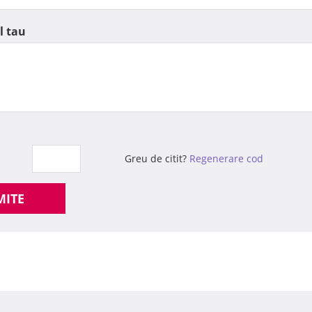
l tau
Greu de citit?
Regenerare cod
MITE