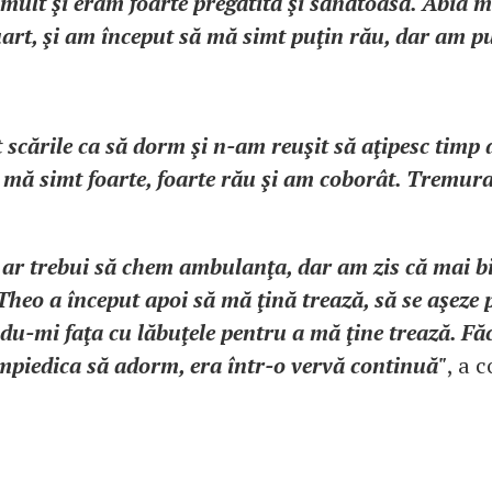
ult şi eram foarte pregătită şi sănătoasă. Abia 
uart, şi am început să mă simt puţin rău, dar am 
scările ca să dorm şi n-am reuşit să aţipesc timp 
 mă simt foarte, foarte rău şi am coborât. Tremur
 ar trebui să chem ambulanţa, dar am zis că mai 
heo a început apoi să mă ţină trează, să se aşeze 
u-mi faţa cu lăbuţele pentru a mă ţine trează. Fă
mpiedica să adorm, era într-o vervă continuă"
, a 