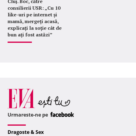
Cluj. Boc, către
consilierii USR: „Cu 10
like-uri pe internet și
mamă, mergeți acasă,
explicați la soție cât de
bun ați fost astăzi”
Urmareste-ne pe
Dragoste & Sex