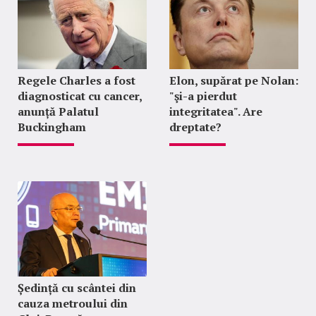
Regele Charles a fost
Elon, supărat pe Nolan:
diagnosticat cu cancer,
"şi-a pierdut
anunță Palatul
integritatea". Are
Buckingham
dreptate?
Ședință cu scântei din
cauza metroului din