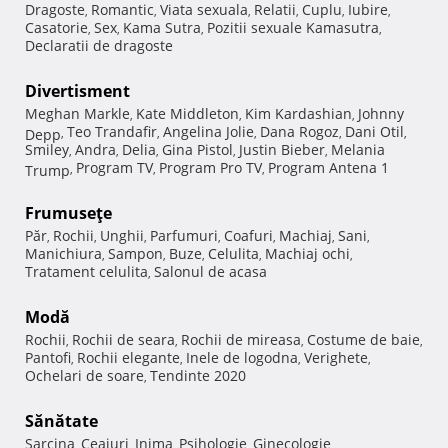
Dragoste
Romantic
Viata sexuala
Relatii
Cuplu
Iubire
,
,
,
,
,
,
Casatorie
Sex
Kama Sutra
Pozitii sexuale Kamasutra
,
,
,
,
Declaratii de dragoste
Divertisment
Meghan Markle
Kate Middleton
Kim Kardashian
Johnny
,
,
,
Teo Trandafir
Angelina Jolie
Dana Rogoz
Dani Otil
Depp
,
,
,
,
,
Smiley
Andra
Delia
Gina Pistol
Justin Bieber
Melania
,
,
,
,
,
Program TV
Program Pro TV
Program Antena 1
Trump
,
,
,
Frumuseţe
Păr
Rochii
Unghii
Parfumuri
Coafuri
Machiaj
Sani
,
,
,
,
,
,
,
Manichiura
Sampon
Buze
Celulita
Machiaj ochi
,
,
,
,
,
Tratament celulita
Salonul de acasa
,
Modă
Rochii
Rochii de seara
Rochii de mireasa
Costume de baie
,
,
,
,
Pantofi
Rochii elegante
Inele de logodna
Verighete
,
,
,
,
Ochelari de soare
Tendinte 2020
,
Sănătate
Sarcina
Ceaiuri
Inima
Psihologie
Ginecologie
,
,
,
,
,