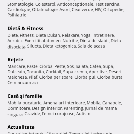
Stomatologie
Colesterol
Anticonceptionale
Test sarcina
,
,
,
,
Cardiologie
Oftalmologie
Avort
Ceai verde
HIV
Ortopedie
,
,
,
,
,
,
Psihiatrie
Dietă & Fitness
Diete
Fitness
Dieta Dukan
Relaxare
Yoga
Intretinere
,
,
,
,
,
,
Aerobic
Exercitii abdomen
Nutritie
Dieta de slabit
Dieta
,
,
,
,
Silueta
Dieta ketogenica
Sala de acasa
disociata
,
,
,
Reţete
Mancare
Paste
Ciorba
Peste
Sos
Salata
Cafea
Supa
,
,
,
,
,
,
,
,
Dulceata
Tocanita
Cocktail
Supa crema
Aperitive
Desert
,
,
,
,
,
,
Maioneza
Pilaf
Ciorba perisoare
Ciorba pui
Ciorba burta
,
,
,
,
,
Ce mancam azi
Casă şi familie
Mobila bucatarie
Amenajari interioare
Mobila
Canapele
,
,
,
,
Dormitoare
Design interior
Parenting
Jurnal de mama
,
,
,
Gravide
Femei curajoase
Autism
singura
,
,
,
Actualitate
Din culise
Interviu
Stirea zilei
Tema zilei
Iesirea din