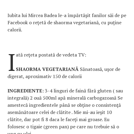
Iubita lui Mircea Badea le-a împărtăşit fanilor săi de pe
Facebook o reţetă de shaorma vegetariană, cu puține
calorii.
I
ată reţeta postată de vedeta TV:
SHAORMA VEGETARIANĂ
Sănatoasă, uşor de
digerat, aproximativ 150 de calorii
INGREDIENTE:
3-4 linguri de faină fără gluten ( sau
integrală) 2 ouă 500ml apă minerală carbogazoasă Se
amestecă ingredientele până se obţine o consistenţă
asemănătoare celei de clătite . Mie mi-au ieşit 10
clătite, dar pot fi 8 daca le faceţi mai groase. Eu
folosesc o tigaie (green pan) pe care nu trebuie să o
ung cu ulei.