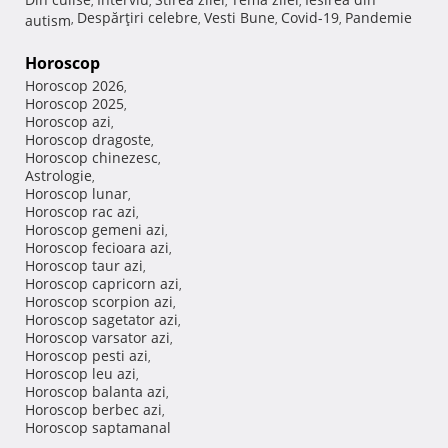
,
,
,
,
Despărţiri celebre
Vesti Bune
Covid-19
Pandemie
autism
,
,
,
,
Horoscop
Horoscop 2026
,
Horoscop 2025
,
Horoscop azi
,
Horoscop dragoste
,
Horoscop chinezesc
,
Astrologie
,
Horoscop lunar
,
Horoscop rac azi
,
Horoscop gemeni azi
,
Horoscop fecioara azi
,
Horoscop taur azi
,
Horoscop capricorn azi
,
Horoscop scorpion azi
,
Horoscop sagetator azi
,
Horoscop varsator azi
,
Horoscop pesti azi
,
Horoscop leu azi
,
Horoscop balanta azi
,
Horoscop berbec azi
,
Horoscop saptamanal