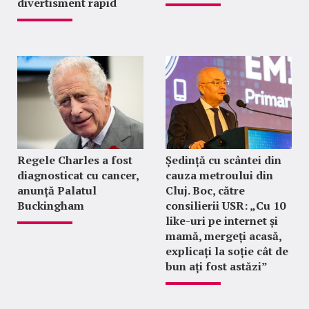
divertisment rapid
Regele Charles a fost
Ședință cu scântei din
diagnosticat cu cancer,
cauza metroului din
anunță Palatul
Cluj. Boc, către
Buckingham
consilierii USR: „Cu 10
like-uri pe internet și
mamă, mergeți acasă,
explicați la soție cât de
bun ați fost astăzi”