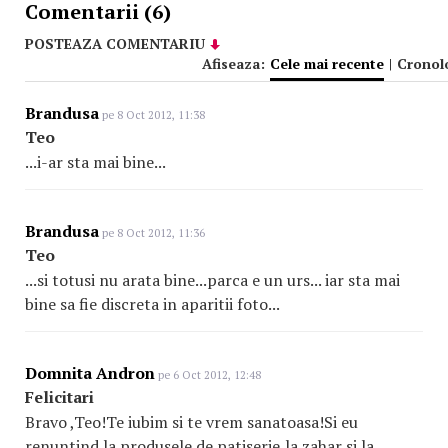
Comentarii (6)
POSTEAZA COMENTARIU
Afiseaza:
Cele mai recente
|
Cronol
Brandusa
pe 8 Oct 2012, 11:38
Teo
...i-ar sta mai bine...
Brandusa
pe 8 Oct 2012, 11:36
Teo
...si totusi nu arata bine...parca e un urs... iar sta mai
bine sa fie discreta in aparitii foto...
Domnita Andron
pe 6 Oct 2012, 12:48
Felicitari
Bravo ,Teo!Te iubim si te vrem sanatoasa!Si eu
renuntind la produsele de patiserie,la zahar si la