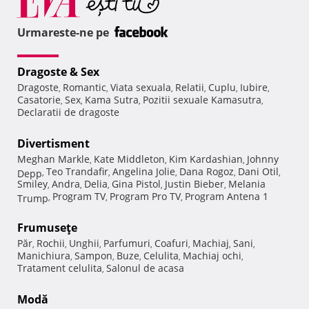
Urmareste-ne pe
Dragoste & Sex
Dragoste
Romantic
Viata sexuala
Relatii
Cuplu
Iubire
,
,
,
,
,
,
Casatorie
Sex
Kama Sutra
Pozitii sexuale Kamasutra
,
,
,
,
Declaratii de dragoste
Divertisment
Meghan Markle
Kate Middleton
Kim Kardashian
Johnny
,
,
,
Teo Trandafir
Angelina Jolie
Dana Rogoz
Dani Otil
Depp
,
,
,
,
,
Smiley
Andra
Delia
Gina Pistol
Justin Bieber
Melania
,
,
,
,
,
Program TV
Program Pro TV
Program Antena 1
Trump
,
,
,
Frumuseţe
Păr
Rochii
Unghii
Parfumuri
Coafuri
Machiaj
Sani
,
,
,
,
,
,
,
Manichiura
Sampon
Buze
Celulita
Machiaj ochi
,
,
,
,
,
Tratament celulita
Salonul de acasa
,
Modă