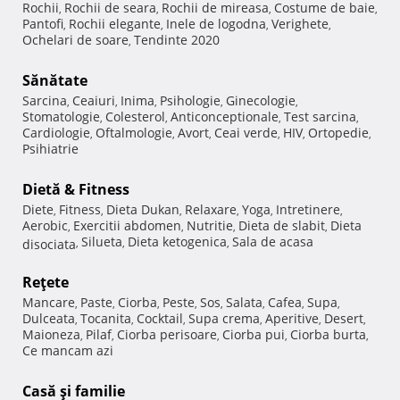
Rochii
Rochii de seara
Rochii de mireasa
Costume de baie
,
,
,
,
Pantofi
Rochii elegante
Inele de logodna
Verighete
,
,
,
,
Ochelari de soare
Tendinte 2020
,
Sănătate
Sarcina
Ceaiuri
Inima
Psihologie
Ginecologie
,
,
,
,
,
Stomatologie
Colesterol
Anticonceptionale
Test sarcina
,
,
,
,
Cardiologie
Oftalmologie
Avort
Ceai verde
HIV
Ortopedie
,
,
,
,
,
,
Psihiatrie
Dietă & Fitness
Diete
Fitness
Dieta Dukan
Relaxare
Yoga
Intretinere
,
,
,
,
,
,
Aerobic
Exercitii abdomen
Nutritie
Dieta de slabit
Dieta
,
,
,
,
Silueta
Dieta ketogenica
Sala de acasa
disociata
,
,
,
Reţete
Mancare
Paste
Ciorba
Peste
Sos
Salata
Cafea
Supa
,
,
,
,
,
,
,
,
Dulceata
Tocanita
Cocktail
Supa crema
Aperitive
Desert
,
,
,
,
,
,
Maioneza
Pilaf
Ciorba perisoare
Ciorba pui
Ciorba burta
,
,
,
,
,
Ce mancam azi
Casă şi familie