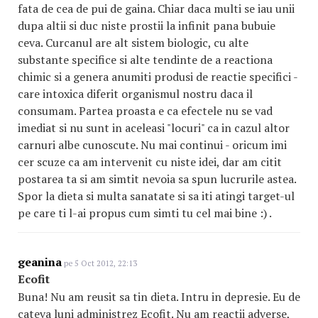
fata de cea de pui de gaina. Chiar daca multi se iau unii
dupa altii si duc niste prostii la infinit pana bubuie
ceva. Curcanul are alt sistem biologic, cu alte
substante specifice si alte tendinte de a reactiona
chimic si a genera anumiti produsi de reactie specifici -
care intoxica diferit organismul nostru daca il
consumam. Partea proasta e ca efectele nu se vad
imediat si nu sunt in aceleasi "locuri" ca in cazul altor
carnuri albe cunoscute. Nu mai continui - oricum imi
cer scuze ca am intervenit cu niste idei, dar am citit
postarea ta si am simtit nevoia sa spun lucrurile astea.
Spor la dieta si multa sanatate si sa iti atingi target-ul
pe care ti l-ai propus cum simti tu cel mai bine :) .
geanina
pe 5 Oct 2012, 22:13
Ecofit
Buna! Nu am reusit sa tin dieta. Intru in depresie. Eu de
cateva luni administrez Ecofit. Nu am reactii adverse,