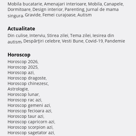
Mobila bucatarie
Amenajari interioare
Mobila
Canapele
,
,
,
,
Dormitoare
Design interior
Parenting
Jurnal de mama
,
,
,
Gravide
Femei curajoase
Autism
singura
,
,
,
Actualitate
Din culise
Interviu
Stirea zilei
Tema zilei
Iesirea din
,
,
,
,
Despărţiri celebre
Vesti Bune
Covid-19
Pandemie
autism
,
,
,
,
Horoscop
Horoscop 2026
,
Horoscop 2025
,
Horoscop azi
,
Horoscop dragoste
,
Horoscop chinezesc
,
Astrologie
,
Horoscop lunar
,
Horoscop rac azi
,
Horoscop gemeni azi
,
Horoscop fecioara azi
,
Horoscop taur azi
,
Horoscop capricorn azi
,
Horoscop scorpion azi
,
Horoscop sagetator azi
,