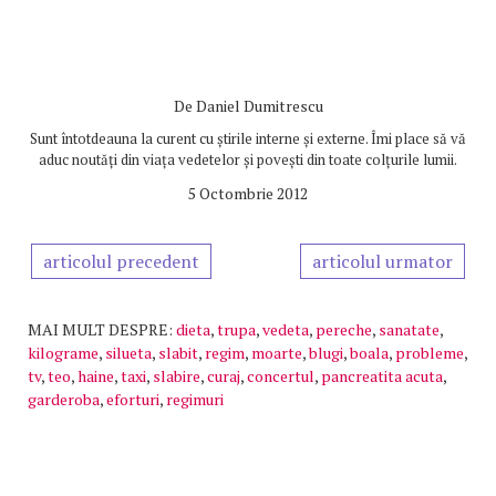
De
Daniel Dumitrescu
Sunt întotdeauna la curent cu știrile interne și externe. Îmi place să vă
aduc noutăți din viața vedetelor și povești din toate colțurile lumii.
5 Octombrie 2012
articolul precedent
articolul urmator
MAI MULT DESPRE:
dieta
,
trupa
,
vedeta
,
pereche
,
sanatate
,
kilograme
,
silueta
,
slabit
,
regim
,
moarte
,
blugi
,
boala
,
probleme
,
tv
,
teo
,
haine
,
taxi
,
slabire
,
curaj
,
concertul
,
pancreatita acuta
,
garderoba
,
eforturi
,
regimuri