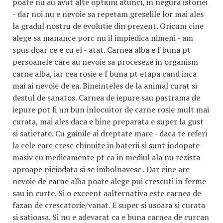
poate nu au avut alte optiuni atunci, in negura istoriei
- dar noi nu e nevoie sa repetam greselile lor mai ales
la gradul nostru de evolutie din prezent. Oricum cine
alege sa manance porc nu il impiedica nimeni - am
spus doar ce e cu el - atat. Carnea alba e f buna pt
persoanele care au nevoie sa proceseze in organism
carne alba, iar cea rosie e f buna pt etapa cand inca
mai ai nevoie de ea. Bineinteles de la animal curat si
destul de sanatos. Carnea de iepure sau pastrama de
iepure pot fi un bun inlocuitor de carne rosie mult mai
curata, mai ales daca e bine preparata e super la gust
si satietate. Cu gainile ai dreptate mare - daca te referi
la cele care cresc chinuite in baterii si sunt indopate
masiv cu medicamente pt ca in mediul ala nu rezista
aproape niciodata si se imbolnavesc . Dar cine are
nevoie de carne alba poate alege pui crescuti in ferme
sau in curte. Si o exceent aalternativa este carnea de
fazan de crescatorie/vanat. E super si usoara si curata
si satioasa. Si nu e adevarat ca e buna carnea de curcan