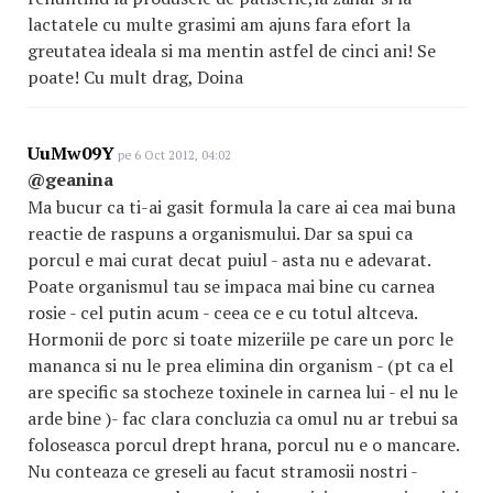
lactatele cu multe grasimi am ajuns fara efort la
greutatea ideala si ma mentin astfel de cinci ani! Se
poate! Cu mult drag, Doina
UuMw09Y
pe 6 Oct 2012, 04:02
@geanina
Ma bucur ca ti-ai gasit formula la care ai cea mai buna
reactie de raspuns a organismului. Dar sa spui ca
porcul e mai curat decat puiul - asta nu e adevarat.
Poate organismul tau se impaca mai bine cu carnea
rosie - cel putin acum - ceea ce e cu totul altceva.
Hormonii de porc si toate mizeriile pe care un porc le
mananca si nu le prea elimina din organism - (pt ca el
are specific sa stocheze toxinele in carnea lui - el nu le
arde bine )- fac clara concluzia ca omul nu ar trebui sa
foloseasca porcul drept hrana, porcul nu e o mancare.
Nu conteaza ce greseli au facut stramosii nostri -