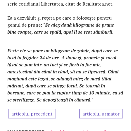
scrie cotidianul Libertatea, citat de Realitatea.net.
Ea a dezvăluit şi reţeta pe care o foloseşte pentru
gemul de prune:
"Se aleg două kilograme de prune
bine coapte, care se spală, apoi li se scot sâmburii.
Peste ele se pune un kilogram de zahăr, după care se
lasă la frigider 24 de ore. A doua zi, prunele şi sucul
lăsat se pun într-un tuci şi se fierb la foc mic,
amestecând din când în când, să nu se lipească. Când
magiunul este legat, se adaugă miez de nucă tăiat
mărunt, după care se stinge focul. Se toarnă în
borcane, care se pun la cuptor timp de 10 minute, ca să
se sterilizeze. Se depo­zitează în cămară."
articolul precedent
articolul urmator