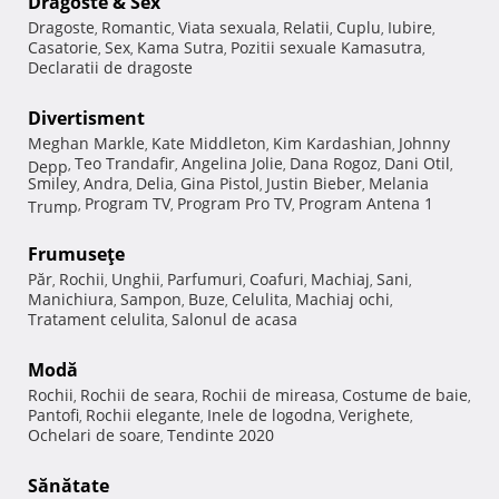
Dragoste & Sex
Dragoste
Romantic
Viata sexuala
Relatii
Cuplu
Iubire
,
,
,
,
,
,
Casatorie
Sex
Kama Sutra
Pozitii sexuale Kamasutra
,
,
,
,
Declaratii de dragoste
Divertisment
Meghan Markle
Kate Middleton
Kim Kardashian
Johnny
,
,
,
Teo Trandafir
Angelina Jolie
Dana Rogoz
Dani Otil
Depp
,
,
,
,
,
Smiley
Andra
Delia
Gina Pistol
Justin Bieber
Melania
,
,
,
,
,
Program TV
Program Pro TV
Program Antena 1
Trump
,
,
,
Frumuseţe
Păr
Rochii
Unghii
Parfumuri
Coafuri
Machiaj
Sani
,
,
,
,
,
,
,
Manichiura
Sampon
Buze
Celulita
Machiaj ochi
,
,
,
,
,
Tratament celulita
Salonul de acasa
,
Modă
Rochii
Rochii de seara
Rochii de mireasa
Costume de baie
,
,
,
,
Pantofi
Rochii elegante
Inele de logodna
Verighete
,
,
,
,
Ochelari de soare
Tendinte 2020
,
Sănătate