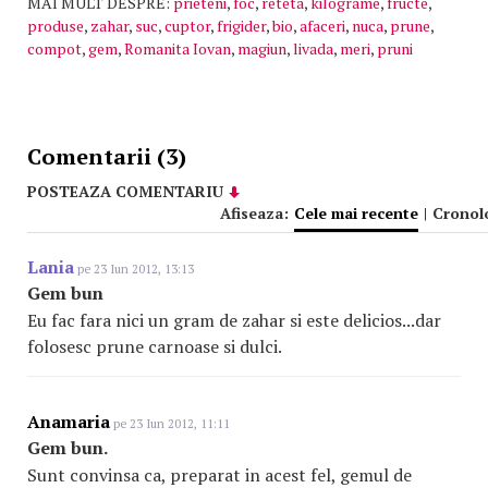
MAI MULT DESPRE:
prieteni
,
foc
,
reteta
,
kilograme
,
fructe
,
produse
,
zahar
,
suc
,
cuptor
,
frigider
,
bio
,
afaceri
,
nuca
,
prune
,
compot
,
gem
,
Romanita Iovan
,
magiun
,
livada
,
meri
,
pruni
Comentarii (3)
POSTEAZA COMENTARIU
Afiseaza:
Cele mai recente
|
Cronol
Lania
pe 23 Iun 2012, 13:13
Gem bun
Eu fac fara nici un gram de zahar si este delicios...dar
folosesc prune carnoase si dulci.
Anamaria
pe 23 Iun 2012, 11:11
Gem bun.
Sunt convinsa ca, preparat in acest fel, gemul de