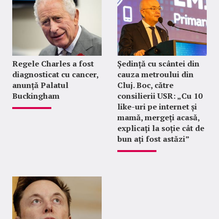
Regele Charles a fost
Ședință cu scântei din
diagnosticat cu cancer,
cauza metroului din
anunță Palatul
Cluj. Boc, către
Buckingham
consilierii USR: „Cu 10
like-uri pe internet și
mamă, mergeți acasă,
explicați la soție cât de
bun ați fost astăzi”