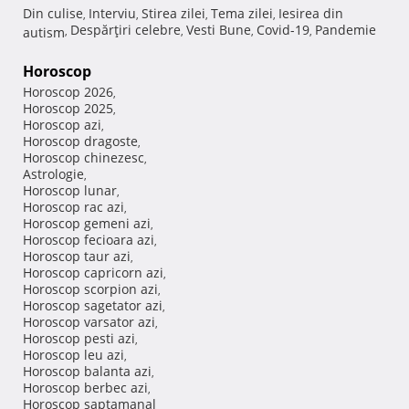
Din culise
Interviu
Stirea zilei
Tema zilei
Iesirea din
,
,
,
,
Despărţiri celebre
Vesti Bune
Covid-19
Pandemie
autism
,
,
,
,
Horoscop
Horoscop 2026
,
Horoscop 2025
,
Horoscop azi
,
Horoscop dragoste
,
Horoscop chinezesc
,
Astrologie
,
Horoscop lunar
,
Horoscop rac azi
,
Horoscop gemeni azi
,
Horoscop fecioara azi
,
Horoscop taur azi
,
Horoscop capricorn azi
,
Horoscop scorpion azi
,
Horoscop sagetator azi
,
Horoscop varsator azi
,
Horoscop pesti azi
,
Horoscop leu azi
,
Horoscop balanta azi
,
Horoscop berbec azi
,
Horoscop saptamanal