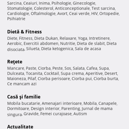
Sarcina
Ceaiuri
Inima
Psihologie
Ginecologie
,
,
,
,
,
Stomatologie
Colesterol
Anticonceptionale
Test sarcina
,
,
,
,
Cardiologie
Oftalmologie
Avort
Ceai verde
HIV
Ortopedie
,
,
,
,
,
,
Psihiatrie
Dietă & Fitness
Diete
Fitness
Dieta Dukan
Relaxare
Yoga
Intretinere
,
,
,
,
,
,
Aerobic
Exercitii abdomen
Nutritie
Dieta de slabit
Dieta
,
,
,
,
Silueta
Dieta ketogenica
Sala de acasa
disociata
,
,
,
Reţete
Mancare
Paste
Ciorba
Peste
Sos
Salata
Cafea
Supa
,
,
,
,
,
,
,
,
Dulceata
Tocanita
Cocktail
Supa crema
Aperitive
Desert
,
,
,
,
,
,
Maioneza
Pilaf
Ciorba perisoare
Ciorba pui
Ciorba burta
,
,
,
,
,
Ce mancam azi
Casă şi familie
Mobila bucatarie
Amenajari interioare
Mobila
Canapele
,
,
,
,
Dormitoare
Design interior
Parenting
Jurnal de mama
,
,
,
Gravide
Femei curajoase
Autism
singura
,
,
,
Actualitate