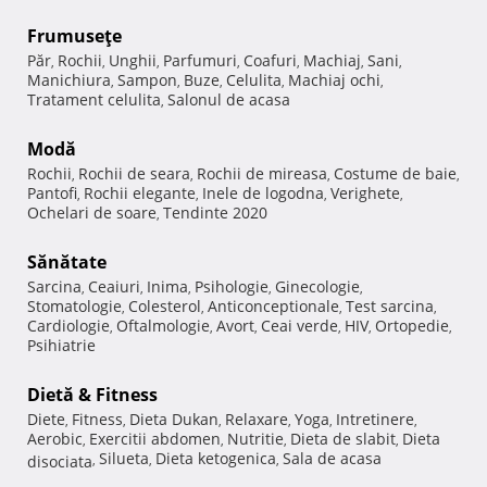
Frumuseţe
Păr
Rochii
Unghii
Parfumuri
Coafuri
Machiaj
Sani
,
,
,
,
,
,
,
Manichiura
Sampon
Buze
Celulita
Machiaj ochi
,
,
,
,
,
Tratament celulita
Salonul de acasa
,
Modă
Rochii
Rochii de seara
Rochii de mireasa
Costume de baie
,
,
,
,
Pantofi
Rochii elegante
Inele de logodna
Verighete
,
,
,
,
Ochelari de soare
Tendinte 2020
,
Sănătate
Sarcina
Ceaiuri
Inima
Psihologie
Ginecologie
,
,
,
,
,
Stomatologie
Colesterol
Anticonceptionale
Test sarcina
,
,
,
,
Cardiologie
Oftalmologie
Avort
Ceai verde
HIV
Ortopedie
,
,
,
,
,
,
Psihiatrie
Dietă & Fitness
Diete
Fitness
Dieta Dukan
Relaxare
Yoga
Intretinere
,
,
,
,
,
,
Aerobic
Exercitii abdomen
Nutritie
Dieta de slabit
Dieta
,
,
,
,
Silueta
Dieta ketogenica
Sala de acasa
disociata
,
,
,