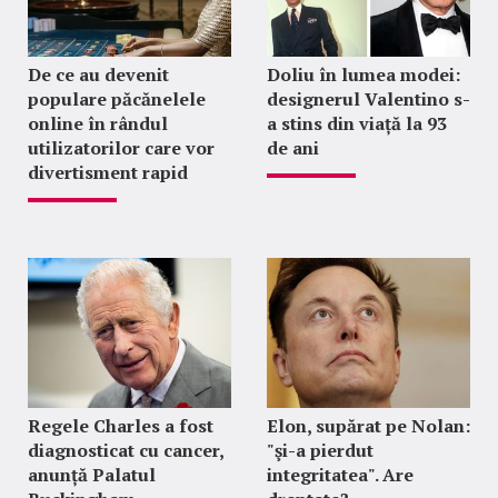
De ce au devenit
Doliu în lumea modei:
populare păcănelele
designerul Valentino s-
online în rândul
a stins din viață la 93
utilizatorilor care vor
de ani
divertisment rapid
Regele Charles a fost
Elon, supărat pe Nolan:
diagnosticat cu cancer,
"şi-a pierdut
anunță Palatul
integritatea". Are