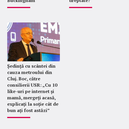
Buckingham
dreptate?
Ședință cu scântei din
cauza metroului din
Cluj. Boc, către
consilierii USR: „Cu 10
like-uri pe internet și
mamă, mergeți acasă,
explicați la soție cât de
bun ați fost astăzi”