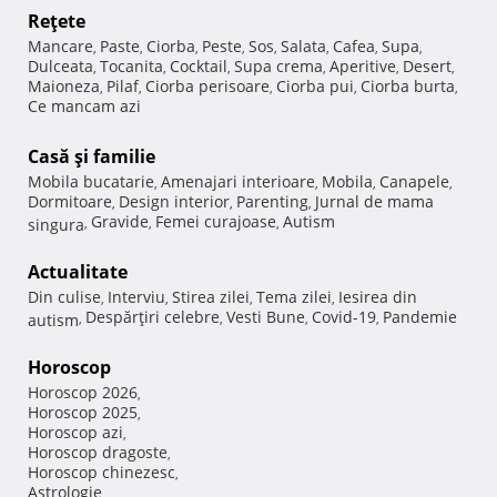
Reţete
Mancare
Paste
Ciorba
Peste
Sos
Salata
Cafea
Supa
,
,
,
,
,
,
,
,
Dulceata
Tocanita
Cocktail
Supa crema
Aperitive
Desert
,
,
,
,
,
,
Maioneza
Pilaf
Ciorba perisoare
Ciorba pui
Ciorba burta
,
,
,
,
,
Ce mancam azi
Casă şi familie
Mobila bucatarie
Amenajari interioare
Mobila
Canapele
,
,
,
,
Dormitoare
Design interior
Parenting
Jurnal de mama
,
,
,
Gravide
Femei curajoase
Autism
singura
,
,
,
Actualitate
Din culise
Interviu
Stirea zilei
Tema zilei
Iesirea din
,
,
,
,
Despărţiri celebre
Vesti Bune
Covid-19
Pandemie
autism
,
,
,
,
Horoscop
Horoscop 2026
,
Horoscop 2025
,
Horoscop azi
,
Horoscop dragoste
,
Horoscop chinezesc
,
Astrologie
,