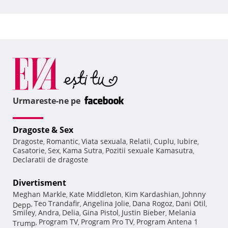
Urmareste-ne pe
Dragoste & Sex
Dragoste
Romantic
Viata sexuala
Relatii
Cuplu
Iubire
,
,
,
,
,
,
Casatorie
Sex
Kama Sutra
Pozitii sexuale Kamasutra
,
,
,
,
Declaratii de dragoste
Divertisment
Meghan Markle
Kate Middleton
Kim Kardashian
Johnny
,
,
,
Teo Trandafir
Angelina Jolie
Dana Rogoz
Dani Otil
Depp
,
,
,
,
,
Smiley
Andra
Delia
Gina Pistol
Justin Bieber
Melania
,
,
,
,
,
Program TV
Program Pro TV
Program Antena 1
Trump
,
,
,