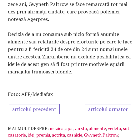
zece ani, Gwyneth Paltrow se face remarcată tot mai
des prin afirmații ciudate, care provoacă polemici,
notează Agerpres.
Decizia de a nu consuma sub nicio formă anumite
alimente sau relatările despre eforturile pe care le face
pentru a fi fericită 24 de ore din 24 sunt numai unele
dintre acestea. Ziarul iberic nu exclude posibilitatea ca
ideile de acest gen să fi fost printre motivele eșuării
mariajului frumoasei blonde.
Foto: AFP/Mediafax
articolul precedent
articolul urmator
MAI MULT DESPRE:
muzica
,
apa
,
varsta
,
alimente
,
vedeta
,
sot
,
casatorie
,
idei
,
premiu
,
actrita
,
casnicie
,
Gwyneth Paltrow
,