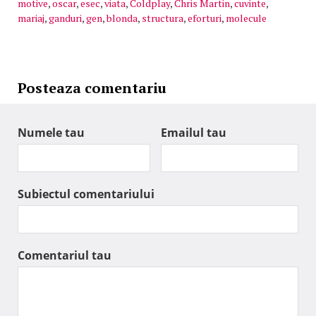
motive
,
oscar
,
esec
,
viata
,
Coldplay
,
Chris Martin
,
cuvinte
,
mariaj
,
ganduri
,
gen
,
blonda
,
structura
,
eforturi
,
molecule
Posteaza comentariu
Numele tau
Emailul tau
Subiectul comentariului
Comentariul tau