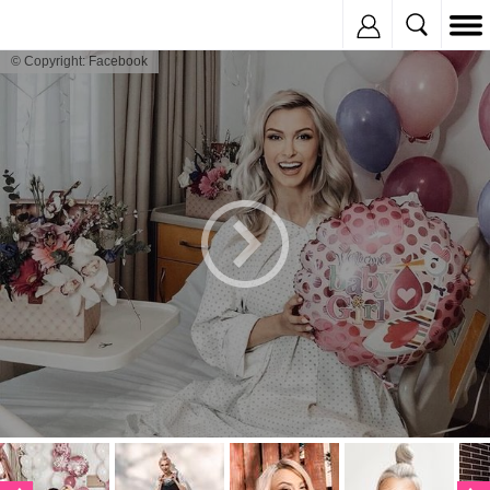
Inregistreaza
© Copyright: Facebook