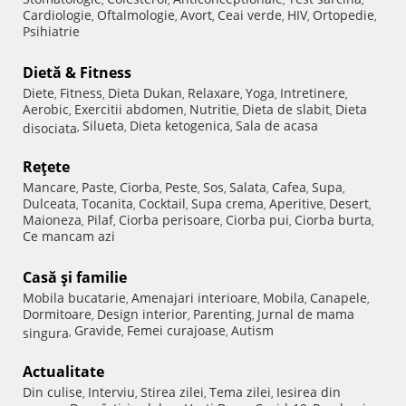
Cardiologie
Oftalmologie
Avort
Ceai verde
HIV
Ortopedie
,
,
,
,
,
,
Psihiatrie
Dietă & Fitness
Diete
Fitness
Dieta Dukan
Relaxare
Yoga
Intretinere
,
,
,
,
,
,
Aerobic
Exercitii abdomen
Nutritie
Dieta de slabit
Dieta
,
,
,
,
Silueta
Dieta ketogenica
Sala de acasa
disociata
,
,
,
Reţete
Mancare
Paste
Ciorba
Peste
Sos
Salata
Cafea
Supa
,
,
,
,
,
,
,
,
Dulceata
Tocanita
Cocktail
Supa crema
Aperitive
Desert
,
,
,
,
,
,
Maioneza
Pilaf
Ciorba perisoare
Ciorba pui
Ciorba burta
,
,
,
,
,
Ce mancam azi
Casă şi familie
Mobila bucatarie
Amenajari interioare
Mobila
Canapele
,
,
,
,
Dormitoare
Design interior
Parenting
Jurnal de mama
,
,
,
Gravide
Femei curajoase
Autism
singura
,
,
,
Actualitate
Din culise
Interviu
Stirea zilei
Tema zilei
Iesirea din
,
,
,
,