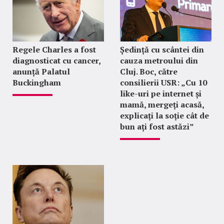
Regele Charles a fost
Ședință cu scântei din
diagnosticat cu cancer,
cauza metroului din
anunță Palatul
Cluj. Boc, către
Buckingham
consilierii USR: „Cu 10
like-uri pe internet și
mamă, mergeți acasă,
explicați la soție cât de
bun ați fost astăzi”