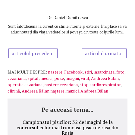
De
Daniel Dumitrescu
Sunt întotdeauna la curent cu știrile interne și externe. Îmi place să vă
aduc noutăți din viața vedetelor și povești din toate colțurile lumii.
articolul precedent
articolul urmator
MAI MULT DESPRE:
nastere
,
Facebook
,
stiri
,
insarcinata
,
foto
,
cezariana
,
spital
,
medici
,
poze
,
imagini
,
viral
,
Andreea Balan
,
operatie cezariana
,
nastere cezariana
,
stop cardiorespirator
,
clinină
,
Andreea Bălan naștere
,
muzică Andreea Bălan
Pe aceeasi tema...
Campionatul pisicilor: 32 de imagini de la
concursul celor mai frumoase pisici de rasă din
Rusia