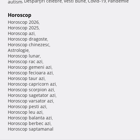
Despărţiri celebre
Vesti Bune
Covid-19
Pandemie
autism
,
,
,
,
Horoscop
Horoscop 2026
,
Horoscop 2025
,
Horoscop azi
,
Horoscop dragoste
,
Horoscop chinezesc
,
Astrologie
,
Horoscop lunar
,
Horoscop rac azi
,
Horoscop gemeni azi
,
Horoscop fecioara azi
,
Horoscop taur azi
,
Horoscop capricorn azi
,
Horoscop scorpion azi
,
Horoscop sagetator azi
,
Horoscop varsator azi
,
Horoscop pesti azi
,
Horoscop leu azi
,
Horoscop balanta azi
,
Horoscop berbec azi
,
Horoscop saptamanal