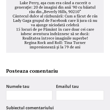
Luke Perry, așa cum era când a cucerit o
generație: 20 de imagini din anii '90 cu băiatul
rău din „Beverly Hills, 90210“
Cântecul dulce al răzbunării: Cum a făcut de râs
Lady Gaga grupul de Facebook care îi jura că nu
va ajunge niciodată celebră
15 locuri de pe Pământ în care doar cei care
iubesc aventura îndrăznesc să se ducă:
Realitatea întrece imaginile superbe!
Regina Rock and Roll: Tina Turner
impresionează și la 79 de ani
Posteaza comentariu
Numele tau
Emailul tau
Subiectul comentariului