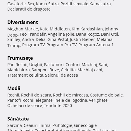
Casatorie
Sex
Kama Sutra
Pozitii sexuale Kamasutra
,
,
,
,
Declaratii de dragoste
Divertisment
Meghan Markle
Kate Middleton
Kim Kardashian
Johnny
,
,
,
Teo Trandafir
Angelina Jolie
Dana Rogoz
Dani Otil
Depp
,
,
,
,
,
Smiley
Andra
Delia
Gina Pistol
Justin Bieber
Melania
,
,
,
,
,
Program TV
Program Pro TV
Program Antena 1
Trump
,
,
,
Frumuseţe
Păr
Rochii
Unghii
Parfumuri
Coafuri
Machiaj
Sani
,
,
,
,
,
,
,
Manichiura
Sampon
Buze
Celulita
Machiaj ochi
,
,
,
,
,
Tratament celulita
Salonul de acasa
,
Modă
Rochii
Rochii de seara
Rochii de mireasa
Costume de baie
,
,
,
,
Pantofi
Rochii elegante
Inele de logodna
Verighete
,
,
,
,
Ochelari de soare
Tendinte 2020
,
Sănătate
Sarcina
Ceaiuri
Inima
Psihologie
Ginecologie
,
,
,
,
,
Stomatologie
Colesterol
Anticonceptionale
Test sarcina
,
,
,
,