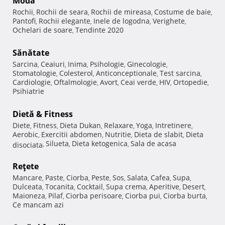
Modă
Rochii
Rochii de seara
Rochii de mireasa
Costume de baie
,
,
,
,
Pantofi
Rochii elegante
Inele de logodna
Verighete
,
,
,
,
Ochelari de soare
Tendinte 2020
,
Sănătate
Sarcina
Ceaiuri
Inima
Psihologie
Ginecologie
,
,
,
,
,
Stomatologie
Colesterol
Anticonceptionale
Test sarcina
,
,
,
,
Cardiologie
Oftalmologie
Avort
Ceai verde
HIV
Ortopedie
,
,
,
,
,
,
Psihiatrie
Dietă & Fitness
Diete
Fitness
Dieta Dukan
Relaxare
Yoga
Intretinere
,
,
,
,
,
,
Aerobic
Exercitii abdomen
Nutritie
Dieta de slabit
Dieta
,
,
,
,
Silueta
Dieta ketogenica
Sala de acasa
disociata
,
,
,
Reţete
Mancare
Paste
Ciorba
Peste
Sos
Salata
Cafea
Supa
,
,
,
,
,
,
,
,
Dulceata
Tocanita
Cocktail
Supa crema
Aperitive
Desert
,
,
,
,
,
,
Maioneza
Pilaf
Ciorba perisoare
Ciorba pui
Ciorba burta
,
,
,
,
,
Ce mancam azi