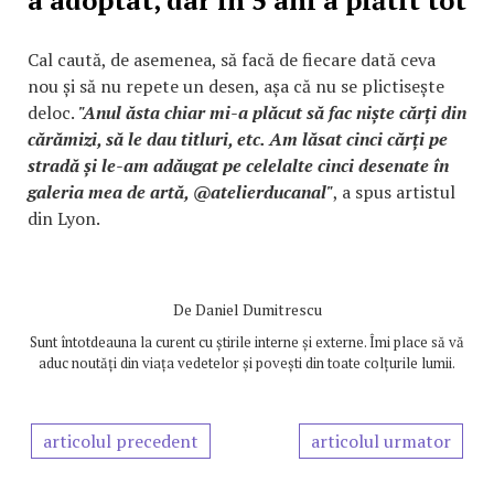
a adoptat, dar în 5 ani a plătit tot
Cal caută, de asemenea, să facă de fiecare dată ceva
nou și să nu repete un desen, așa că nu se plictisește
deloc.
"Anul ăsta chiar mi-a plăcut să fac niște cărți din
cărămizi, să le dau titluri, etc. Am lăsat cinci cărți pe
stradă și le-am adăugat pe celelalte cinci desenate în
galeria mea de artă, @atelierducanal"
, a spus artistul
din Lyon.
De
Daniel Dumitrescu
Sunt întotdeauna la curent cu știrile interne și externe. Îmi place să vă
aduc noutăți din viața vedetelor și povești din toate colțurile lumii.
articolul precedent
articolul urmator