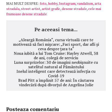
MAI MULT DESPRE:
foto
,
hobby
,
Instagram
,
vandalism
,
arta
stradala
,
street artist
,
artist grafic
,
desene stradale
,
cele mai
frumoase desene stradale
Pe aceeasi tema...
„Aleargă România“, cursa virtuală care te
motivează să faci mișcare: „Faci sport, dar afli și
ceva despre țara ta“
Noua iubită a lui Tom Cruise: Hayley Atwell, 38
de ani, colegă de serviciu
Luna surprizelor: 30 de imagini neobișnuite cu
satelitul natural al Pământului
Inelul inteligent care detectează infecția cu
Covid-19
Brad Pitt a împlinit 57 de ani: În căutarea
vindecării după divorțul de Angelina Jolie
Posteaza comentariu