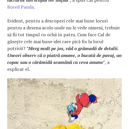
lucrurile din scopul lor inițial"
, a spus Cal pentru
Bored Panda
.
Evident, pentru a descoperi cele mai bune locuri
pentru a desena acolo unde nu le vede nimeni, trebuie
să fii tot timpul cu ochii în patru. Cum face Cal de
găsește cele mai bune idei care pică fix la locul
potrivit?
"Merg mult pe jos, văd o grămadă de detalii.
Uneori observ că o piatră anume, o bucată de pavaj, un
copac sau o cărămidă seamănă cu ceva anume"
, a
explicat el.