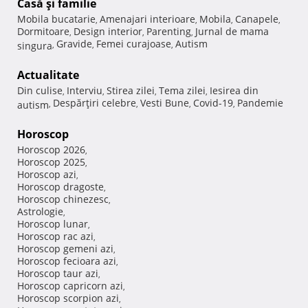
Casă şi familie
Mobila bucatarie
Amenajari interioare
Mobila
Canapele
,
,
,
,
Dormitoare
Design interior
Parenting
Jurnal de mama
,
,
,
Gravide
Femei curajoase
Autism
singura
,
,
,
Actualitate
Din culise
Interviu
Stirea zilei
Tema zilei
Iesirea din
,
,
,
,
Despărţiri celebre
Vesti Bune
Covid-19
Pandemie
autism
,
,
,
,
Horoscop
Horoscop 2026
,
Horoscop 2025
,
Horoscop azi
,
Horoscop dragoste
,
Horoscop chinezesc
,
Astrologie
,
Horoscop lunar
,
Horoscop rac azi
,
Horoscop gemeni azi
,
Horoscop fecioara azi
,
Horoscop taur azi
,
Horoscop capricorn azi
,
Horoscop scorpion azi
,