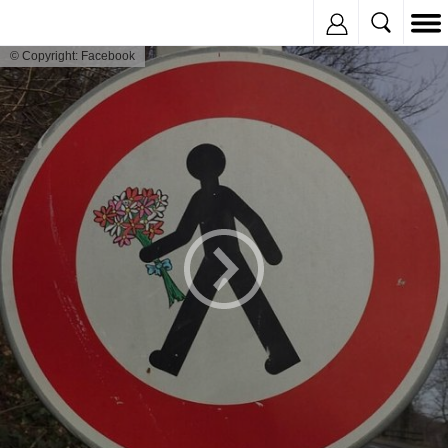
Inregistreaza
© Copyright: Facebook