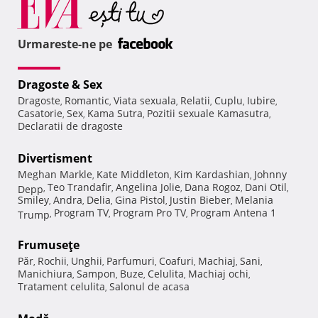
Urmareste-ne pe
Dragoste & Sex
Dragoste
Romantic
Viata sexuala
Relatii
Cuplu
Iubire
,
,
,
,
,
,
Casatorie
Sex
Kama Sutra
Pozitii sexuale Kamasutra
,
,
,
,
Declaratii de dragoste
Divertisment
Meghan Markle
Kate Middleton
Kim Kardashian
Johnny
,
,
,
Teo Trandafir
Angelina Jolie
Dana Rogoz
Dani Otil
Depp
,
,
,
,
,
Smiley
Andra
Delia
Gina Pistol
Justin Bieber
Melania
,
,
,
,
,
Program TV
Program Pro TV
Program Antena 1
Trump
,
,
,
Frumuseţe
Păr
Rochii
Unghii
Parfumuri
Coafuri
Machiaj
Sani
,
,
,
,
,
,
,
Manichiura
Sampon
Buze
Celulita
Machiaj ochi
,
,
,
,
,
Tratament celulita
Salonul de acasa
,