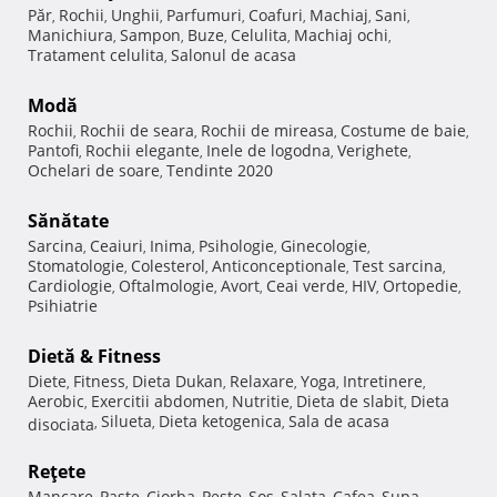
Păr
Rochii
Unghii
Parfumuri
Coafuri
Machiaj
Sani
,
,
,
,
,
,
,
Manichiura
Sampon
Buze
Celulita
Machiaj ochi
,
,
,
,
,
Tratament celulita
Salonul de acasa
,
Modă
Rochii
Rochii de seara
Rochii de mireasa
Costume de baie
,
,
,
,
Pantofi
Rochii elegante
Inele de logodna
Verighete
,
,
,
,
Ochelari de soare
Tendinte 2020
,
Sănătate
Sarcina
Ceaiuri
Inima
Psihologie
Ginecologie
,
,
,
,
,
Stomatologie
Colesterol
Anticonceptionale
Test sarcina
,
,
,
,
Cardiologie
Oftalmologie
Avort
Ceai verde
HIV
Ortopedie
,
,
,
,
,
,
Psihiatrie
Dietă & Fitness
Diete
Fitness
Dieta Dukan
Relaxare
Yoga
Intretinere
,
,
,
,
,
,
Aerobic
Exercitii abdomen
Nutritie
Dieta de slabit
Dieta
,
,
,
,
Silueta
Dieta ketogenica
Sala de acasa
disociata
,
,
,
Reţete
Mancare
Paste
Ciorba
Peste
Sos
Salata
Cafea
Supa