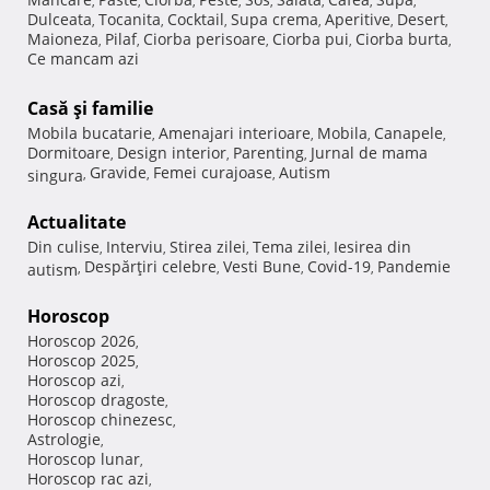
,
,
,
,
,
,
,
,
Dulceata
Tocanita
Cocktail
Supa crema
Aperitive
Desert
,
,
,
,
,
,
Maioneza
Pilaf
Ciorba perisoare
Ciorba pui
Ciorba burta
,
,
,
,
,
Ce mancam azi
Casă şi familie
Mobila bucatarie
Amenajari interioare
Mobila
Canapele
,
,
,
,
Dormitoare
Design interior
Parenting
Jurnal de mama
,
,
,
Gravide
Femei curajoase
Autism
singura
,
,
,
Actualitate
Din culise
Interviu
Stirea zilei
Tema zilei
Iesirea din
,
,
,
,
Despărţiri celebre
Vesti Bune
Covid-19
Pandemie
autism
,
,
,
,
Horoscop
Horoscop 2026
,
Horoscop 2025
,
Horoscop azi
,
Horoscop dragoste
,
Horoscop chinezesc
,
Astrologie
,
Horoscop lunar
,
Horoscop rac azi
,