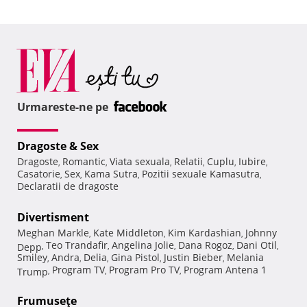
Urmareste-ne pe
Dragoste & Sex
Dragoste
Romantic
Viata sexuala
Relatii
Cuplu
Iubire
,
,
,
,
,
,
Casatorie
Sex
Kama Sutra
Pozitii sexuale Kamasutra
,
,
,
,
Declaratii de dragoste
Divertisment
Meghan Markle
Kate Middleton
Kim Kardashian
Johnny
,
,
,
Teo Trandafir
Angelina Jolie
Dana Rogoz
Dani Otil
Depp
,
,
,
,
,
Smiley
Andra
Delia
Gina Pistol
Justin Bieber
Melania
,
,
,
,
,
Program TV
Program Pro TV
Program Antena 1
Trump
,
,
,
Frumuseţe