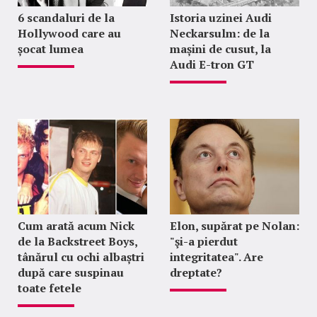
6 scandaluri de la
Istoria uzinei Audi
Hollywood care au
Neckarsulm: de la
șocat lumea
mașini de cusut, la
Audi E-tron GT
Cum arată acum Nick
Elon, supărat pe Nolan:
de la Backstreet Boys,
"şi-a pierdut
tânărul cu ochi albaștri
integritatea". Are
după care suspinau
dreptate?
toate fetele