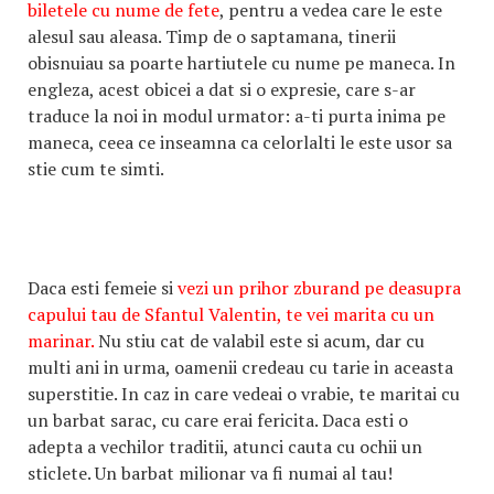
biletele cu nume de fete
, pentru a vedea care le este
alesul sau aleasa. Timp de o saptamana, tinerii
obisnuiau sa poarte hartiutele cu nume pe maneca. In
engleza, acest obicei a dat si o expresie, care s-ar
traduce la noi in modul urmator: a-ti purta inima pe
maneca, ceea ce inseamna ca celorlalti le este usor sa
stie cum te simti.
Daca esti femeie si
vezi un prihor zburand pe deasupra
capului tau de Sfantul Valentin, te vei marita cu un
marinar.
Nu stiu cat de valabil este si acum, dar cu
multi ani in urma, oamenii credeau cu tarie in aceasta
superstitie. In caz in care vedeai o vrabie, te maritai cu
un barbat sarac, cu care erai fericita. Daca esti o
adepta a vechilor traditii, atunci cauta cu ochii un
sticlete. Un barbat milionar va fi numai al tau!