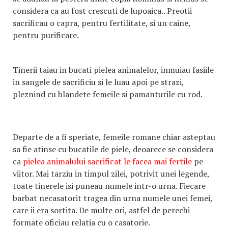
considera ca au fost crescuti de lupoaica.. Preotii
sacrificau o capra, pentru fertilitate, si un caine,
pentru purificare.
Tinerii taiau in bucati pielea animalelor, inmuiau fasiile
in sangele de sacrificiu si le luau apoi pe strazi,
pleznind cu blandete femeile si pamanturile cu rod.
Departe de a fi speriate, femeile romane chiar asteptau
sa fie atinse cu bucatile de piele, deoarece se considera
ca
pielea animalului sacrificat le facea mai fertile
pe
viitor. Mai tarziu in timpul zilei, potrivit unei legende,
toate tinerele isi puneau numele intr-o urna. Fiecare
barbat necasatorit tragea din urna numele unei femei,
care ii era sortita. De multe ori, astfel de perechi
formate oficiau relatia cu o casatorie.