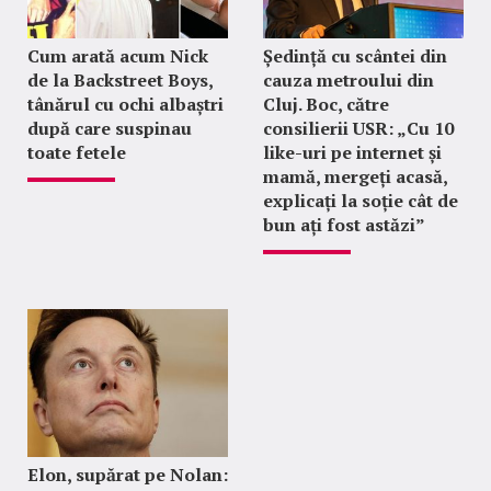
Cum arată acum Nick
Ședință cu scântei din
de la Backstreet Boys,
cauza metroului din
tânărul cu ochi albaștri
Cluj. Boc, către
după care suspinau
consilierii USR: „Cu 10
toate fetele
like-uri pe internet și
mamă, mergeți acasă,
explicați la soție cât de
bun ați fost astăzi”
Elon, supărat pe Nolan: