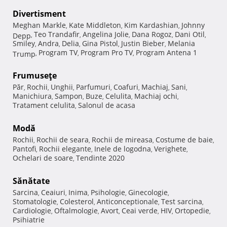
Divertisment
Meghan Markle
Kate Middleton
Kim Kardashian
Johnny
,
,
,
Teo Trandafir
Angelina Jolie
Dana Rogoz
Dani Otil
Depp
,
,
,
,
,
Smiley
Andra
Delia
Gina Pistol
Justin Bieber
Melania
,
,
,
,
,
Program TV
Program Pro TV
Program Antena 1
Trump
,
,
,
Frumuseţe
Păr
Rochii
Unghii
Parfumuri
Coafuri
Machiaj
Sani
,
,
,
,
,
,
,
Manichiura
Sampon
Buze
Celulita
Machiaj ochi
,
,
,
,
,
Tratament celulita
Salonul de acasa
,
Modă
Rochii
Rochii de seara
Rochii de mireasa
Costume de baie
,
,
,
,
Pantofi
Rochii elegante
Inele de logodna
Verighete
,
,
,
,
Ochelari de soare
Tendinte 2020
,
Sănătate
Sarcina
Ceaiuri
Inima
Psihologie
Ginecologie
,
,
,
,
,
Stomatologie
Colesterol
Anticonceptionale
Test sarcina
,
,
,
,
Cardiologie
Oftalmologie
Avort
Ceai verde
HIV
Ortopedie
,
,
,
,
,
,
Psihiatrie