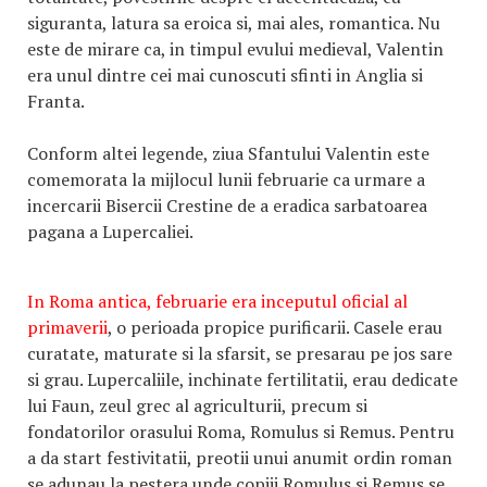
siguranta, latura sa eroica si, mai ales, romantica. Nu
este de mirare ca, in timpul evului medieval, Valentin
era unul dintre cei mai cunoscuti sfinti in Anglia si
Franta.
Conform altei legende, ziua Sfantului Valentin este
comemorata la mijlocul lunii februarie ca urmare a
incercarii Bisercii Crestine de a eradica sarbatoarea
pagana a Lupercaliei.
In Roma antica, februarie era inceputul oficial al
primaverii
, o perioada propice purificarii. Casele erau
curatate, maturate si la sfarsit, se presarau pe jos sare
si grau. Lupercaliile, inchinate fertilitatii, erau dedicate
lui Faun, zeul grec al agriculturii, precum si
fondatorilor orasului Roma, Romulus si Remus. Pentru
a da start festivitatii, preotii unui anumit ordin roman
se adunau la pestera unde copiii Romulus si Remus se