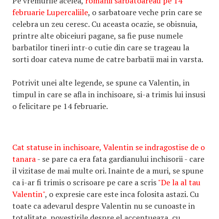
Pe vremurile acelea,
romanii sarbatoareau pe 14
februarie Lupercaliile
, o sarbatoare veche prin care se
celebra un zeu ceresc. Cu aceasta ocazie, se obisnuia,
printre alte obiceiuri pagane, sa fie puse numele
barbatilor tineri intr-o cutie din care se trageau la
sorti doar cateva nume de catre barbatii mai in varsta.
Potrivit unei alte legende, se spune ca Valentin, in
timpul in care se afla in inchisoare, si-a trimis lui insusi
o felicitare pe 14 februarie.
Cat statuse in inchisoare, Valentin se indragostise de o
tanara
- se pare ca era fata gardianului inchisorii - care
il vizitase de mai multe ori. Inainte de a muri, se spune
ca i-ar fi trimis o scrisoare pe care a scris
"De la al tau
Valentin
"
, o expresie care este inca folosita astazi. Cu
toate ca adevarul despre Valentin nu se cunoaste in
totalitate, povestirile despre el accentueaza, cu