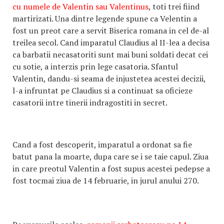
cu numele de Valentin sau Valentinus
, toti trei fiind
martirizati. Una dintre legende spune ca Velentin a
fost un preot care a servit Biserica romana in cel de-al
treilea secol. Cand imparatul Claudius al II-lea a decisa
ca barbatii necasatoriti sunt mai buni soldati decat cei
cu sotie, a interzis prin lege casatoria. Sfantul
Valentin, dandu-si seama de injustetea acestei decizii,
l-a infruntat pe Claudius si a continuat sa oficieze
casatorii intre tinerii indragostiti in secret.
Cand a fost descoperit, imparatul a ordonat sa fie
batut pana la moarte, dupa care se i se taie capul. Ziua
in care preotul Valentin a fost supus acestei pedepse a
fost tocmai ziua de 14 februarie, in jurul anului 270.