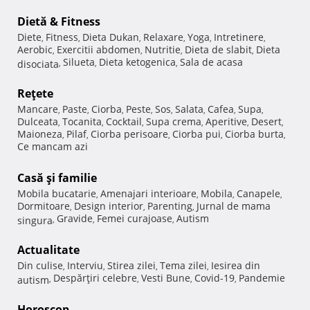
Dietă & Fitness
Diete
Fitness
Dieta Dukan
Relaxare
Yoga
Intretinere
,
,
,
,
,
,
Aerobic
Exercitii abdomen
Nutritie
Dieta de slabit
Dieta
,
,
,
,
Silueta
Dieta ketogenica
Sala de acasa
disociata
,
,
,
Reţete
Mancare
Paste
Ciorba
Peste
Sos
Salata
Cafea
Supa
,
,
,
,
,
,
,
,
Dulceata
Tocanita
Cocktail
Supa crema
Aperitive
Desert
,
,
,
,
,
,
Maioneza
Pilaf
Ciorba perisoare
Ciorba pui
Ciorba burta
,
,
,
,
,
Ce mancam azi
Casă şi familie
Mobila bucatarie
Amenajari interioare
Mobila
Canapele
,
,
,
,
Dormitoare
Design interior
Parenting
Jurnal de mama
,
,
,
Gravide
Femei curajoase
Autism
singura
,
,
,
Actualitate
Din culise
Interviu
Stirea zilei
Tema zilei
Iesirea din
,
,
,
,
Despărţiri celebre
Vesti Bune
Covid-19
Pandemie
autism
,
,
,
,
Horoscop