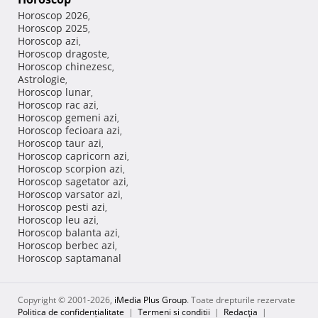
Horoscop 2026
,
Horoscop 2025
,
Horoscop azi
,
Horoscop dragoste
,
Horoscop chinezesc
,
Astrologie
,
Horoscop lunar
,
Horoscop rac azi
,
Horoscop gemeni azi
,
Horoscop fecioara azi
,
Horoscop taur azi
,
Horoscop capricorn azi
,
Horoscop scorpion azi
,
Horoscop sagetator azi
,
Horoscop varsator azi
,
Horoscop pesti azi
,
Horoscop leu azi
,
Horoscop balanta azi
,
Horoscop berbec azi
,
Horoscop saptamanal
Copyright © 2001-2026,
iMedia Plus Group
. Toate drepturile rezervate
Politica de confidențialitate
|
Termeni si conditii
|
Redacţia
|