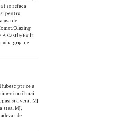
a i se refaca
 si pentru
a asa de
 Comet/Blazing
 A Castle/Built
aiba grija de
 iubesc ptr ce a
 nimeni nu il mai
epasi si a venit MJ
a stea. MJ,
tradevar de