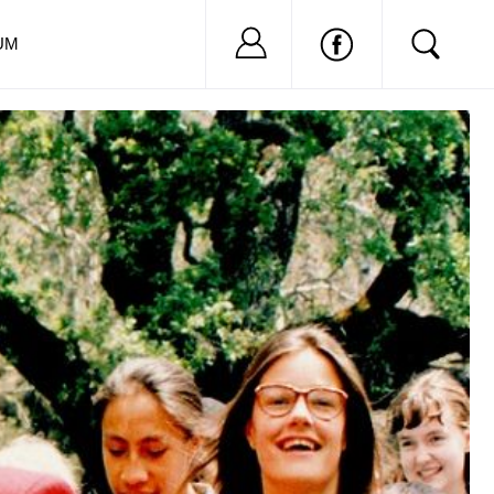
Nu ai cont?
Inregistreaza-
UM