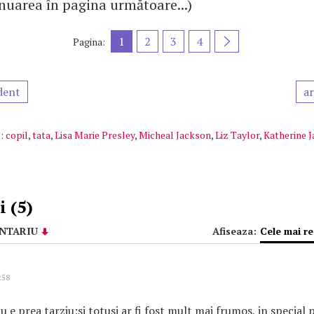
inuarea în pagina următoare...)
1
2
3
4
Pagina:
dent
ar
:
copil
,
tata
,
Lisa Marie Presley
,
Micheal Jackson
,
Liz Taylor
,
Katherine 
 (5)
NTARIU
Afiseaza:
Cele mai r
:58
u e prea tarziu;si totusi ar fi fost mult mai frumos, in special