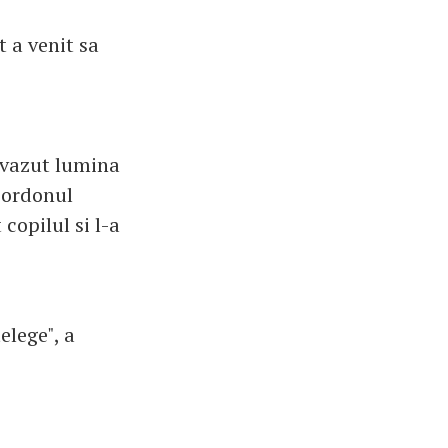
t a venit sa
 vazut lumina
 cordonul
copilul si l-a
lege", a