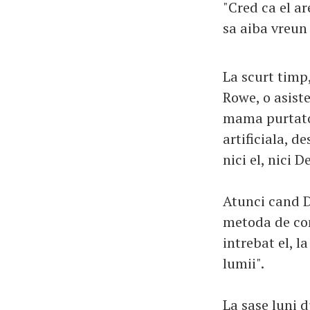
"Cred ca el ar
sa aiba vreun
La scurt timp,
Rowe, o asist
mama purtatoa
artificiala, d
nici el, nici D
Atunci cand De
metoda de con
intrebat el, l
lumii".
La sase luni d