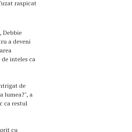
efuzat raspicat
a, Debbie
tru a deveni
narea
 de inteles ca
ntrigat de
ta lumea?", a
c ca restul
orit cu