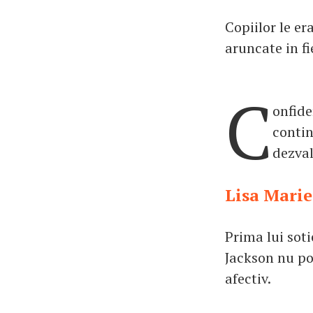
Copiilor le er
aruncate in fi
C
onfide
contin
dezval
Lisa Marie
Prima lui sot
Jackson nu poa
afectiv.