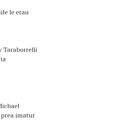
ile le erau
y Taraborrelli
ria
Michael
t prea imatur