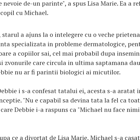
e nevoie de-un parinte", a spus Lisa Marie. Ea a r
 copil cu Michael.
 starul a ajuns la o intelegere cu o veche prieten
enta specializata in probleme dermatologice, pen
re a copiilor sai, cel mai probabil dupa insemi
esi zvonurile care circula in ultima saptamana dau
ebbie nu ar fi parintii biologici ai micutilor.
bbie i s-a confesat tatalui ei, acesta s-a aratat i
ceptie. "Nu e capabil sa devina tata la fel ca toa
a care Debbie i-a raspuns ca "Michael nu face nimi
upa ce a divortat de Lisa Marie, Michael s-a casat