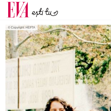
menopauză și când ar t
Carieră
la medic
Actualitate
© Copyright: HEPTA