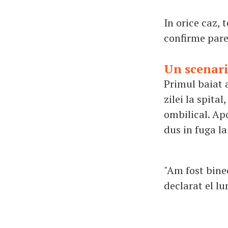
In orice caz, 
confirme parer
Un scenari
Primul baiat 
zilei la spita
ombilical. Ap
dus in fuga la
"Am fost bine
declarat el lu