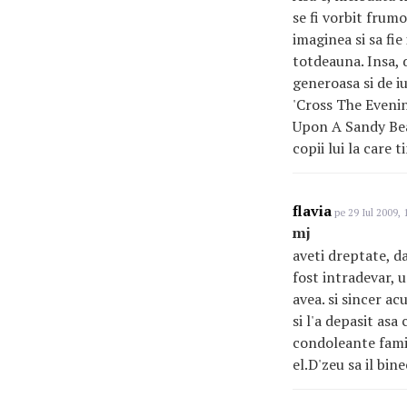
se fi vorbit frumo
imaginea si sa fi
totdeauna. Insa, d
generoasa si de i
'Cross The Eveni
Upon A Sandy Bea
copii lui la care t
flavia
pe 29 Iul 2009, 
mj
aveti dreptate, da
fost intradevar, u
avea. si sincer ac
si l'a depasit asa
condoleante famil
el.D'zeu sa il bin