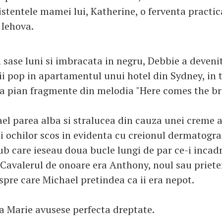
istentele mamei lui, Katherine, o ferventa practi
 Iehova.
 sase luni si imbracata in negru, Debbie a deveni
ii pop in apartamentul unui hotel din Sydney, in 
 la pian fragmente din melodia "Here comes the br
ael parea alba si stralucea din cauza unei creme a
ui ochilor scos in evidenta cu creionul dermatogra
ub care ieseau doua bucle lungi de par ce-i incadr
i. Cavalerul de onoare era Anthony, noul sau priete
spre care Michael pretindea ca ii era nepot.
sa Marie avusese perfecta dreptate.