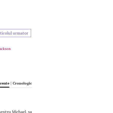
ticolul urmator
Jackson
ecente
|
Cronologic
 pentru Michael, sa