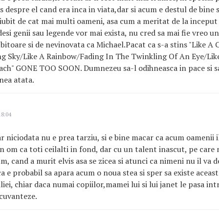
s despre el cand era inca in viata,dar si acum e destul de bine s
e iubit de cat mai multi oameni, asa cum a meritat de la inceput
esi genii sau legende vor mai exista, nu cred sa mai fie vreo un
ubitoare si de nevinovata ca Michael.Pacat ca s-a stins "Like A
ng Sky/Like A Rainbow/Fading In The Twinkling Of An Eye/Like
ch" GONE TOO SOON. Dumnezeu sa-l odihneasca in pace si sa 
inea atata.
18:04
r niciodata nu e prea tarziu, si e bine macar ca acum oamenii il
n om ca toti ceilalti in fond, dar cu un talent inascut, pe care
um, cand a murit elvis asa se zicea si atunci ca nimeni nu il va d
 ca e probabil sa apara acum o noua stea si sper sa existe aceast
iei, chiar daca numai copiilor,mamei lui si lui janet le pasa in
ecuvanteze.