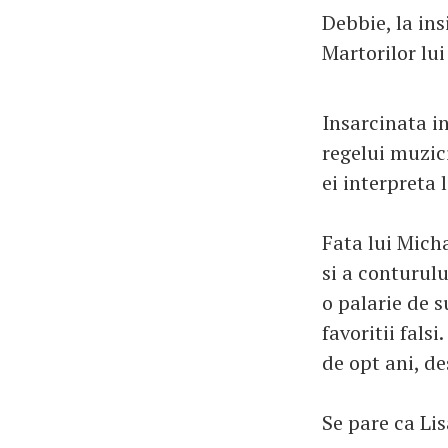
Debbie, la ins
Martorilor lui
Insarcinata in
regelui muzic
ei interpreta
Fata lui Mich
si a conturul
o palarie de s
favoritii fals
de opt ani, de
Se pare ca Li