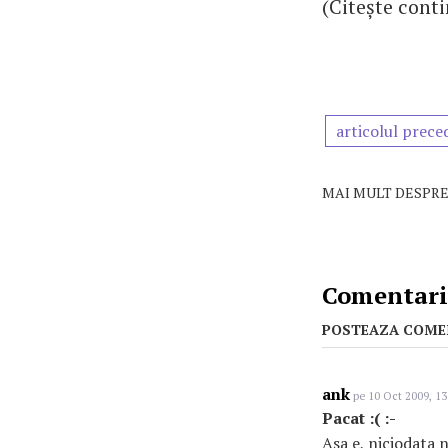
(Citește cont
articolul prece
MAI MULT DESPRE
Comentarii
POSTEAZA COME
ank
pe 10 Oct 2009, 13
Pacat :( :-
Asa e, niciodata n