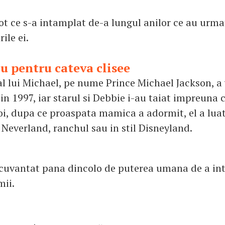
tot ce s-a intamplat de-a lungul anilor ce au urma
ile ei.
u pentru cateva clisee
al lui Michael, pe nume Prince Michael Jackson, a
l, in 1997, iar starul si Debbie i-au taiat impreuna
oi, dupa ce proaspata mamica a adormit, el a luat 
 Neverland, ranchul sau in stil Disneyland.
cuvantat pana dincolo de puterea umana de a inte
mii.