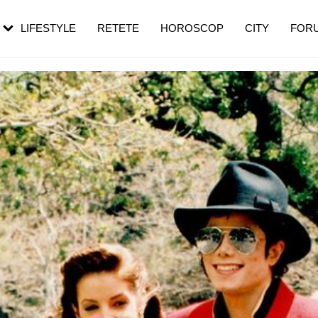
rebui să mergi
și 60 de ani. De ce te trezești mai des
pe măsură ce înaintezi în vârstă
LIFESTYLE
RETETE
HOROSCOP
CITY
FOR