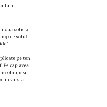
canta a
t noua sotie a
timp ce sotul
ide".
plicate pe ten
f. Pe cap avea
au obrajii si
n, in varsta