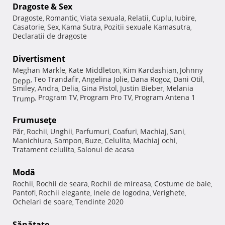
Dragoste & Sex
Dragoste
Romantic
Viata sexuala
Relatii
Cuplu
Iubire
,
,
,
,
,
,
Casatorie
Sex
Kama Sutra
Pozitii sexuale Kamasutra
,
,
,
,
Declaratii de dragoste
Divertisment
Meghan Markle
Kate Middleton
Kim Kardashian
Johnny
,
,
,
Teo Trandafir
Angelina Jolie
Dana Rogoz
Dani Otil
Depp
,
,
,
,
,
Smiley
Andra
Delia
Gina Pistol
Justin Bieber
Melania
,
,
,
,
,
Program TV
Program Pro TV
Program Antena 1
Trump
,
,
,
Frumuseţe
Păr
Rochii
Unghii
Parfumuri
Coafuri
Machiaj
Sani
,
,
,
,
,
,
,
Manichiura
Sampon
Buze
Celulita
Machiaj ochi
,
,
,
,
,
Tratament celulita
Salonul de acasa
,
Modă
Rochii
Rochii de seara
Rochii de mireasa
Costume de baie
,
,
,
,
Pantofi
Rochii elegante
Inele de logodna
Verighete
,
,
,
,
Ochelari de soare
Tendinte 2020
,
Sănătate