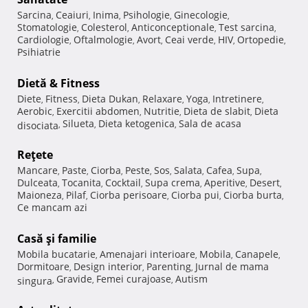
Sarcina
Ceaiuri
Inima
Psihologie
Ginecologie
,
,
,
,
,
Stomatologie
Colesterol
Anticonceptionale
Test sarcina
,
,
,
,
Cardiologie
Oftalmologie
Avort
Ceai verde
HIV
Ortopedie
,
,
,
,
,
,
Psihiatrie
Dietă & Fitness
Diete
Fitness
Dieta Dukan
Relaxare
Yoga
Intretinere
,
,
,
,
,
,
Aerobic
Exercitii abdomen
Nutritie
Dieta de slabit
Dieta
,
,
,
,
Silueta
Dieta ketogenica
Sala de acasa
disociata
,
,
,
Reţete
Mancare
Paste
Ciorba
Peste
Sos
Salata
Cafea
Supa
,
,
,
,
,
,
,
,
Dulceata
Tocanita
Cocktail
Supa crema
Aperitive
Desert
,
,
,
,
,
,
Maioneza
Pilaf
Ciorba perisoare
Ciorba pui
Ciorba burta
,
,
,
,
,
Ce mancam azi
Casă şi familie
Mobila bucatarie
Amenajari interioare
Mobila
Canapele
,
,
,
,
Dormitoare
Design interior
Parenting
Jurnal de mama
,
,
,
Gravide
Femei curajoase
Autism
singura
,
,
,