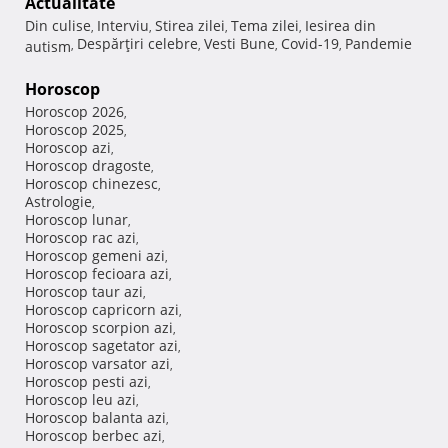
Actualitate
Din culise
Interviu
Stirea zilei
Tema zilei
Iesirea din
,
,
,
,
Despărţiri celebre
Vesti Bune
Covid-19
Pandemie
autism
,
,
,
,
Horoscop
Horoscop 2026
,
Horoscop 2025
,
Horoscop azi
,
Horoscop dragoste
,
Horoscop chinezesc
,
Astrologie
,
Horoscop lunar
,
Horoscop rac azi
,
Horoscop gemeni azi
,
Horoscop fecioara azi
,
Horoscop taur azi
,
Horoscop capricorn azi
,
Horoscop scorpion azi
,
Horoscop sagetator azi
,
Horoscop varsator azi
,
Horoscop pesti azi
,
Horoscop leu azi
,
Horoscop balanta azi
,
Horoscop berbec azi
,