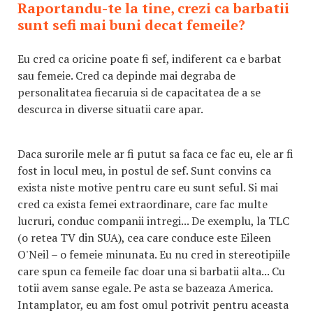
Raportandu-te la tine, crezi ca barbatii
sunt sefi mai buni decat femeile?
Eu cred ca oricine poate fi sef, indiferent ca e barbat
sau femeie. Cred ca depinde mai degraba de
personalitatea fiecaruia si de capacitatea de a se
descurca in diverse situatii care apar.
Daca surorile mele ar fi putut sa faca ce fac eu, ele ar fi
fost in locul meu, in postul de sef. Sunt convins ca
exista niste motive pentru care eu sunt seful. Si mai
cred ca exista femei extraordinare, care fac multe
lucruri, conduc companii intregi... De exemplu, la TLC
(o retea TV din SUA), cea care conduce este Eileen
O'Neil – o femeie minunata. Eu nu cred in stereotipiile
care spun ca femeile fac doar una si barbatii alta... Cu
totii avem sanse egale. Pe asta se bazeaza America.
Intamplator, eu am fost omul potrivit pentru aceasta