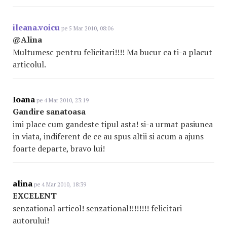
ileana.voicu
pe 5 Mar 2010, 08:06
@Alina
Multumesc pentru felicitari!!!! Ma bucur ca ti-a placut
articolul.
Ioana
pe 4 Mar 2010, 23:19
Gandire sanatoasa
imi place cum gandeste tipul asta! si-a urmat pasiunea
in viata, indiferent de ce au spus altii si acum a ajuns
foarte departe, bravo lui!
alina
pe 4 Mar 2010, 18:39
EXCELENT
senzational articol! senzational!!!!!!!! felicitari
autorului!