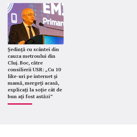
Ședință cu scântei din
cauza metroului din
Cluj. Boc, către
consilierii USR: „Cu 10
like-uri pe internet și
mamă, mergeți acasă,
explicați la soție cât de
bun ați fost astăzi”