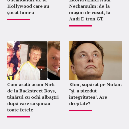
Hollywood care au
Neckarsulm: de la
șocat lumea
mașini de cusut, la
Audi E-tron GT
Cum arată acum Nick
Elon, supărat pe Nolan:
de la Backstreet Boys,
"şi-a pierdut
tânărul cu ochi albaștri
integritatea". Are
după care suspinau
dreptate?
toate fetele