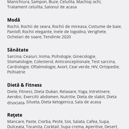
Manichiura
Sampon
Buze
Celulita
Machiaj ochi
,
,
,
,
,
Tratament celulita
Salonul de acasa
,
Modă
Rochii
Rochii de seara
Rochii de mireasa
Costume de baie
,
,
,
,
Pantofi
Rochii elegante
Inele de logodna
Verighete
,
,
,
,
Ochelari de soare
Tendinte 2020
,
Sănătate
Sarcina
Ceaiuri
Inima
Psihologie
Ginecologie
,
,
,
,
,
Stomatologie
Colesterol
Anticonceptionale
Test sarcina
,
,
,
,
Cardiologie
Oftalmologie
Avort
Ceai verde
HIV
Ortopedie
,
,
,
,
,
,
Psihiatrie
Dietă & Fitness
Diete
Fitness
Dieta Dukan
Relaxare
Yoga
Intretinere
,
,
,
,
,
,
Aerobic
Exercitii abdomen
Nutritie
Dieta de slabit
Dieta
,
,
,
,
Silueta
Dieta ketogenica
Sala de acasa
disociata
,
,
,
Reţete
Mancare
Paste
Ciorba
Peste
Sos
Salata
Cafea
Supa
,
,
,
,
,
,
,
,
Dulceata
Tocanita
Cocktail
Supa crema
Aperitive
Desert
,
,
,
,
,
,