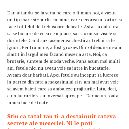
Dar, uitandu-se la seria pe care o filmam noi, a vazut
un tip mare si zburlit ca mine, care decoreaza torturi si
face tot felul de trebusoare delicate. Asta i-a dat curaj
sa se bucure de ceea ce ii place, sa isi urmeze visele si
dorintele. Cand auzi asemenea chestii ar trebui sa le
ignori. Pentru mine, a fost grozav. Dintotdeauna m-am
simtit in largul meu facand meseria asta. Noi, ca
brutarie, suntem de moda veche. Pana acum mai multi
ani, fetele nici nu aveau voie sa intre in bucatarie.
Aveam doar barbati. Apoi fetele au inceput sa lucreze
in partea din fata a magazinului si n-am mai avut voie
sa avem baieti care sa ambaleze prajiturile. Iata, deci,
cum lucrurile s-au inversat aproape... Dar acum toata
lumea face de toate.
Stiu ca tatal tau ti-a destainuit cateva
secrete ale meseriei. Ni le poti