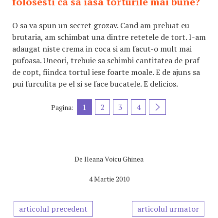
folosesti ca sa iasa torturile mai bune?
O sa va spun un secret grozav. Cand am preluat eu
brutaria, am schimbat una dintre retetele de tort. I-am
adaugat niste crema in coca si am facut-o mult mai
pufoasa. Uneori, trebuie sa schimbi cantitatea de praf
de copt, fiindca tortul iese foarte moale. E de ajuns sa
pui furculita pe el si se face bucatele. E delicios.
1
2
3
4
Pagina:
De
Ileana Voicu Ghinea
4 Martie 2010
articolul precedent
articolul urmator