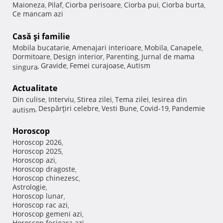
Maioneza
Pilaf
Ciorba perisoare
Ciorba pui
Ciorba burta
,
,
,
,
,
Ce mancam azi
Casă şi familie
Mobila bucatarie
Amenajari interioare
Mobila
Canapele
,
,
,
,
Dormitoare
Design interior
Parenting
Jurnal de mama
,
,
,
Gravide
Femei curajoase
Autism
singura
,
,
,
Actualitate
Din culise
Interviu
Stirea zilei
Tema zilei
Iesirea din
,
,
,
,
Despărţiri celebre
Vesti Bune
Covid-19
Pandemie
autism
,
,
,
,
Horoscop
Horoscop 2026
,
Horoscop 2025
,
Horoscop azi
,
Horoscop dragoste
,
Horoscop chinezesc
,
Astrologie
,
Horoscop lunar
,
Horoscop rac azi
,
Horoscop gemeni azi
,
Horoscop fecioara azi