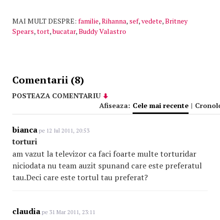
MAI MULT DESPRE:
familie
,
Rihanna
,
sef
,
vedete
,
Britney
Spears
,
tort
,
bucatar
,
Buddy Valastro
Comentarii (8)
POSTEAZA COMENTARIU
Afiseaza:
Cele mai recente
|
Cronol
bianca
pe 12 Iul 2011, 20:53
torturi
am vazut la televizor ca faci foarte multe torturidar
niciodata nu team auzit spunand care este preferatul
tau.Deci care este tortul tau preferat?
claudia
pe 31 Mar 2011, 23:11