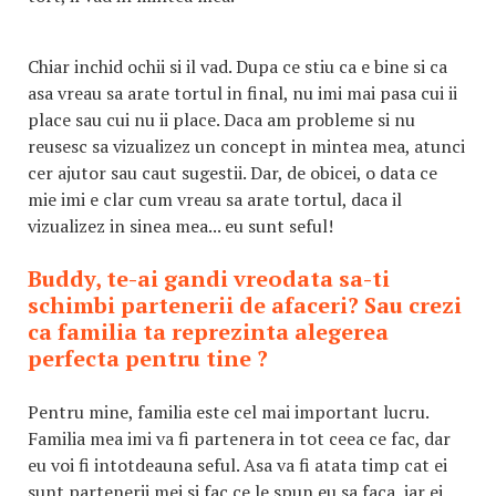
Chiar inchid ochii si il vad. Dupa ce stiu ca e bine si ca
asa vreau sa arate tortul in final, nu imi mai pasa cui ii
place sau cui nu ii place. Daca am probleme si nu
reusesc sa vizualizez un concept in mintea mea, atunci
cer ajutor sau caut sugestii. Dar, de obicei, o data ce
mie imi e clar cum vreau sa arate tortul, daca il
vizualizez in sinea mea... eu sunt seful!
Buddy, te-ai gandi vreodata sa-ti
schimbi partenerii de afaceri? Sau crezi
ca familia ta reprezinta alegerea
perfecta pentru tine ?
Pentru mine, familia este cel mai important lucru.
Familia mea imi va fi partenera in tot ceea ce fac, dar
eu voi fi intotdeauna seful. Asa va fi atata timp cat ei
sunt partenerii mei si fac ce le spun eu sa faca, iar ei