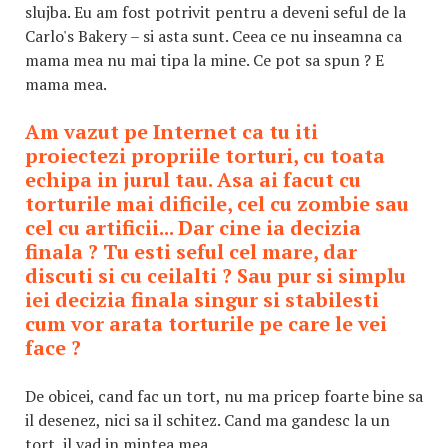
slujba. Eu am fost potrivit pentru a deveni seful de la
Carlo's Bakery – si asta sunt. Ceea ce nu inseamna ca
mama mea nu mai tipa la mine. Ce pot sa spun ? E
mama mea.
Am vazut pe Internet ca tu iti
proiectezi propriile torturi, cu toata
echipa in jurul tau. Asa ai facut cu
torturile mai dificile, cel cu zombie sau
cel cu artificii... Dar cine ia decizia
finala ? Tu esti seful cel mare, dar
discuti si cu ceilalti ? Sau pur si simplu
iei decizia finala singur si stabilesti
cum vor arata torturile pe care le vei
face ?
De obicei, cand fac un tort, nu ma pricep foarte bine sa
il desenez, nici sa il schitez. Cand ma gandesc la un
tort, il vad in mintea mea.