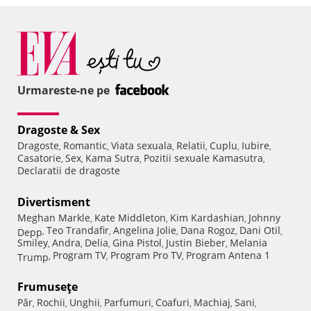
Urmareste-ne pe
Dragoste & Sex
Dragoste
Romantic
Viata sexuala
Relatii
Cuplu
Iubire
,
,
,
,
,
,
Casatorie
Sex
Kama Sutra
Pozitii sexuale Kamasutra
,
,
,
,
Declaratii de dragoste
Divertisment
Meghan Markle
Kate Middleton
Kim Kardashian
Johnny
,
,
,
Teo Trandafir
Angelina Jolie
Dana Rogoz
Dani Otil
Depp
,
,
,
,
,
Smiley
Andra
Delia
Gina Pistol
Justin Bieber
Melania
,
,
,
,
,
Program TV
Program Pro TV
Program Antena 1
Trump
,
,
,
Frumuseţe
Păr
Rochii
Unghii
Parfumuri
Coafuri
Machiaj
Sani
,
,
,
,
,
,
,