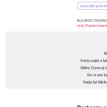
articolul prece
MAI MULT DESPRE
viral
,
Placinta Amer
M
Fosta soție a l
Miley Cyrus și L
De ce are J
Soția lui Mic