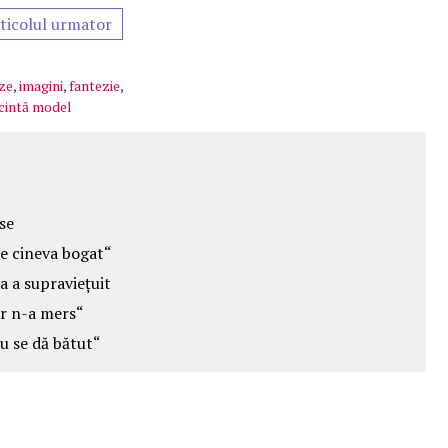
ticolul urmator
ze
,
imagini
,
fantezie
,
cintă model
se
de cineva bogat“
ea a supraviețuit
ar n-a mers“
u se dă bătut“