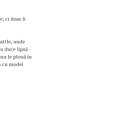
, ci doar îi
attle, unde
nu duce lipsă -
ra le plouă în
tă cu model