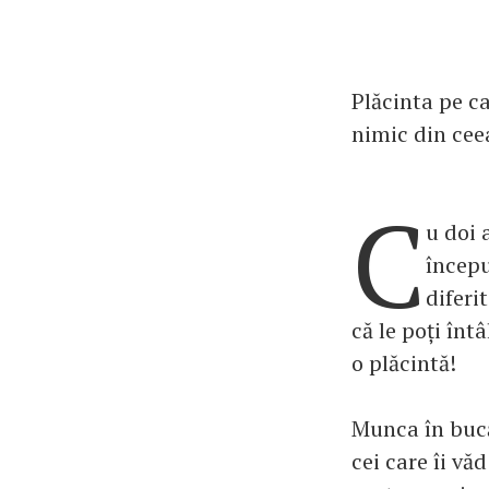
Plăcinta pe c
nimic din cee
C
u doi 
începu
diferi
că le poți înt
o plăcintă!
Munca în bucăt
cei care îi vă