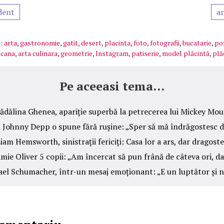
dent
ar
:
arta
,
gastronomie
,
gatit
,
desert
,
placinta
,
foto
,
fotografii
,
bucatarie
,
po
icana
,
arta culinara
,
geometrie
,
Instagram
,
patiserie
,
model plăcintă
,
plă
Pe aceeasi tema...
ădălina Ghenea, apariție superbă la petrecerea lui Mickey Mou
ui Johnny Depp o spune fără rușine: „Sper să mă îndrăgostesc 
iam Hemsworth, sinistrații fericiți: Casa lor a ars, dar dragost
amie Oliver 5 copii: „Am încercat să pun frână de câteva ori, d
hael Schumacher, într-un mesaj emoționant: „E un luptător și n