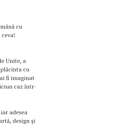
eamănă cu
 ceva!
le Unite, a
 plăcinta cu
ai fi imaginat
iciun caz într-
 iar adesea
artă, design și