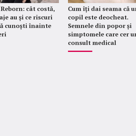
 Reborn: cât costă,
Cum îți dai seama că u
je au și ce riscuri
copil este deocheat.
să cunoști înainte
Semnele din popor și
ri
simptomele care cer u
consult medical