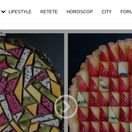
rezești mai des
Cât durează, cum te pregătești și cât
i în vârstă
de dureroasă este investigația
LIFESTYLE
RETETE
HOROSCOP
CITY
FOR
ok