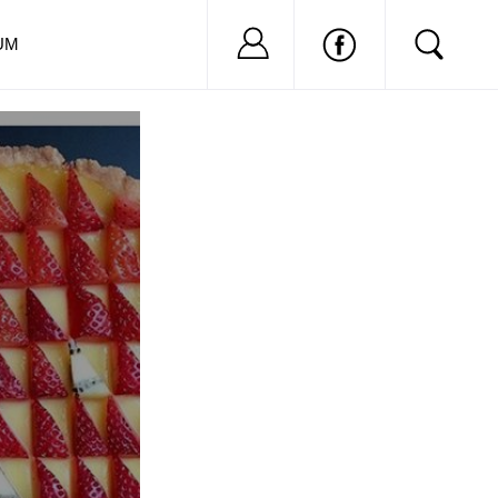
Nu ai cont?
Inregistreaza-
UM