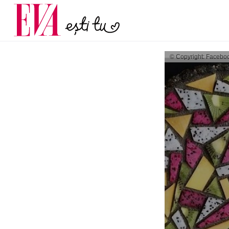
și 60 de ani. De ce te t
Carieră
pe măsură ce înaintez
Actualitate
© Copyright: Facebo