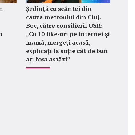
n
Ședință cu scântei din
cauza metroului din Cluj.
Boc, către consilierii USR:
n
„Cu 10 like-uri pe internet și
mamă, mergeți acasă,
explicați la soție cât de bun
ați fost astăzi”