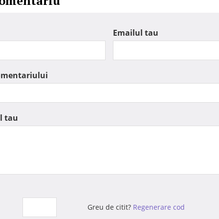
comentariu
Emailul tau
omentariului
l tau
Greu de citit?
Regenerare cod