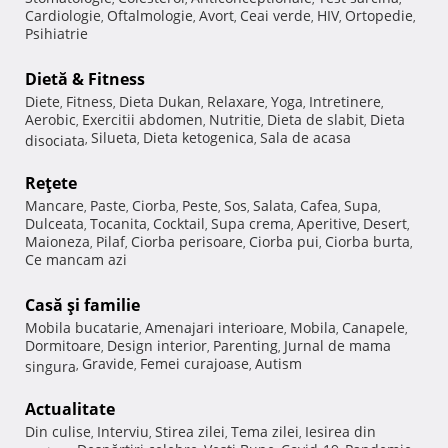
Cardiologie
Oftalmologie
Avort
Ceai verde
HIV
Ortopedie
,
,
,
,
,
,
Psihiatrie
Dietă & Fitness
Diete
Fitness
Dieta Dukan
Relaxare
Yoga
Intretinere
,
,
,
,
,
,
Aerobic
Exercitii abdomen
Nutritie
Dieta de slabit
Dieta
,
,
,
,
Silueta
Dieta ketogenica
Sala de acasa
disociata
,
,
,
Reţete
Mancare
Paste
Ciorba
Peste
Sos
Salata
Cafea
Supa
,
,
,
,
,
,
,
,
Dulceata
Tocanita
Cocktail
Supa crema
Aperitive
Desert
,
,
,
,
,
,
Maioneza
Pilaf
Ciorba perisoare
Ciorba pui
Ciorba burta
,
,
,
,
,
Ce mancam azi
Casă şi familie
Mobila bucatarie
Amenajari interioare
Mobila
Canapele
,
,
,
,
Dormitoare
Design interior
Parenting
Jurnal de mama
,
,
,
Gravide
Femei curajoase
Autism
singura
,
,
,
Actualitate
Din culise
Interviu
Stirea zilei
Tema zilei
Iesirea din
,
,
,
,