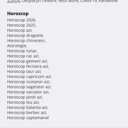
Despărţiri celebre
Vesti Bune
Covid-19
Pandemie
autism
,
,
,
,
Horoscop
Horoscop 2026
,
Horoscop 2025
,
Horoscop azi
,
Horoscop dragoste
,
Horoscop chinezesc
,
Astrologie
,
Horoscop lunar
,
Horoscop rac azi
,
Horoscop gemeni azi
,
Horoscop fecioara azi
,
Horoscop taur azi
,
Horoscop capricorn azi
,
Horoscop scorpion azi
,
Horoscop sagetator azi
,
Horoscop varsator azi
,
Horoscop pesti azi
,
Horoscop leu azi
,
Horoscop balanta azi
,
Horoscop berbec azi
,
Horoscop saptamanal