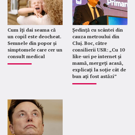
Cum îți dai seama că
Ședință cu scântei din
un copil este deocheat.
cauza metroului din
Semnele din popor și
Cluj. Boc, către
simptomele care cer un
consilierii USR: „Cu 10
consult medical
like-uri pe internet și
mamă, mergeți acasă,
explicați la soție cât de
bun ați fost astăzi”