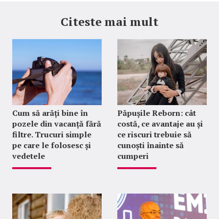
Citeste mai mult
Cum să arăți bine în
Păpușile Reborn: cât
pozele din vacanță fără
costă, ce avantaje au și
filtre. Trucuri simple
ce riscuri trebuie să
pe care le folosesc și
cunoști înainte să
vedetele
cumperi