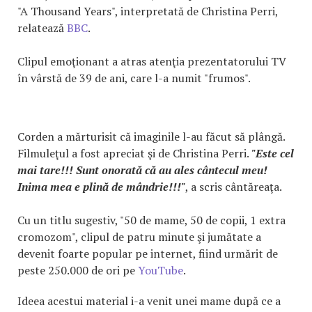
"A Thousand Years", interpretată de Christina Perri,
relatează
BBC
.
Clipul emoţionant a atras atenţia prezentatorului TV
în vârstă de 39 de ani, care l-a numit "frumos".
Corden a mărturisit că imaginile l-au făcut să plângă.
Filmuleţul a fost apreciat şi de Christina Perri.
"Este cel
mai tare!!! Sunt onorată că au ales cântecul meu!
Inima mea e plină de mândrie!!!"
, a scris cântăreaţa.
Cu un titlu sugestiv, "50 de mame, 50 de copii, 1 extra
cromozom", clipul de patru minute şi jumătate a
devenit foarte popular pe internet, fiind urmărit de
peste 250.000 de ori pe
YouTube
.
Ideea acestui material i-a venit unei mame după ce a