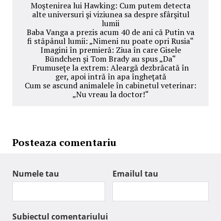
Moştenirea lui Hawking: Cum putem detecta
alte universuri şi viziunea sa despre sfârşitul
lumii
Baba Vanga a prezis acum 40 de ani că Putin va
fi stăpânul lumii: „Nimeni nu poate opri Rusia“
Imagini în premieră: Ziua în care Gisele
Bündchen şi Tom Brady au spus „Da“
Frumuseţe la extrem: Aleargă dezbrăcată în
ger, apoi intră în apa îngheţată
Cum se ascund animalele în cabinetul veterinar:
„Nu vreau la doctor!“
Posteaza comentariu
Numele tau
Emailul tau
Subiectul comentariului