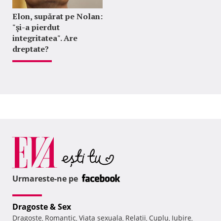
Elon, supărat pe Nolan:
"şi-a pierdut
integritatea". Are
dreptate?
Urmareste-ne pe
Dragoste & Sex
Dragoste
Romantic
Viata sexuala
Relatii
Cuplu
Iubire
,
,
,
,
,
,