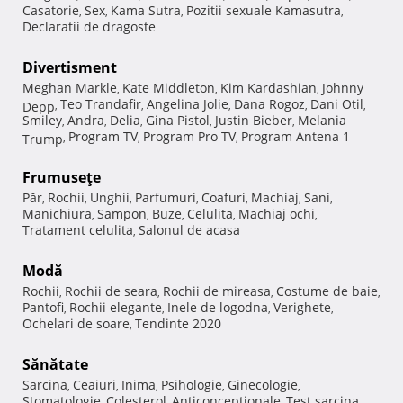
Casatorie
Sex
Kama Sutra
Pozitii sexuale Kamasutra
,
,
,
,
Declaratii de dragoste
Divertisment
Meghan Markle
Kate Middleton
Kim Kardashian
Johnny
,
,
,
Teo Trandafir
Angelina Jolie
Dana Rogoz
Dani Otil
Depp
,
,
,
,
,
Smiley
Andra
Delia
Gina Pistol
Justin Bieber
Melania
,
,
,
,
,
Program TV
Program Pro TV
Program Antena 1
Trump
,
,
,
Frumuseţe
Păr
Rochii
Unghii
Parfumuri
Coafuri
Machiaj
Sani
,
,
,
,
,
,
,
Manichiura
Sampon
Buze
Celulita
Machiaj ochi
,
,
,
,
,
Tratament celulita
Salonul de acasa
,
Modă
Rochii
Rochii de seara
Rochii de mireasa
Costume de baie
,
,
,
,
Pantofi
Rochii elegante
Inele de logodna
Verighete
,
,
,
,
Ochelari de soare
Tendinte 2020
,
Sănătate
Sarcina
Ceaiuri
Inima
Psihologie
Ginecologie
,
,
,
,
,
Stomatologie
Colesterol
Anticonceptionale
Test sarcina
,
,
,
,