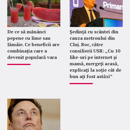
De ce să mănânci
Ședință cu scântei din
pepene cu lime sau
cauza metroului din
lămâie. Ce beneficii are
Cluj. Boc, către
combinația care a
consilierii USR: „Cu 10
devenit populară vara
like-uri pe internet și
mamă, mergeți acasă,
explicați la soție cât de
bun ați fost astăzi”