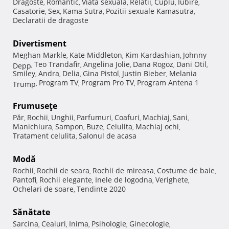
Dragoste
Romantic
Viata sexuala
Relatii
Cuplu
Iubire
,
,
,
,
,
,
Casatorie
Sex
Kama Sutra
Pozitii sexuale Kamasutra
,
,
,
,
Declaratii de dragoste
Divertisment
Meghan Markle
Kate Middleton
Kim Kardashian
Johnny
,
,
,
Teo Trandafir
Angelina Jolie
Dana Rogoz
Dani Otil
Depp
,
,
,
,
,
Smiley
Andra
Delia
Gina Pistol
Justin Bieber
Melania
,
,
,
,
,
Program TV
Program Pro TV
Program Antena 1
Trump
,
,
,
Frumuseţe
Păr
Rochii
Unghii
Parfumuri
Coafuri
Machiaj
Sani
,
,
,
,
,
,
,
Manichiura
Sampon
Buze
Celulita
Machiaj ochi
,
,
,
,
,
Tratament celulita
Salonul de acasa
,
Modă
Rochii
Rochii de seara
Rochii de mireasa
Costume de baie
,
,
,
,
Pantofi
Rochii elegante
Inele de logodna
Verighete
,
,
,
,
Ochelari de soare
Tendinte 2020
,
Sănătate
Sarcina
Ceaiuri
Inima
Psihologie
Ginecologie
,
,
,
,
,