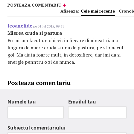
POSTEAZA COMENTARIU
Afiseaza:
Cele mai recente
|
Cronol
leoanelide
pe 31 Iul 2015, 09:41
Mierea cruda si pastura
Eu mi-am facut un obicei: in fiecare dimineata iau o
lingura de miere cruda si una de pastura, pe stomacul
gol. Ma ajuta foarte mult, in detoxifiere, dar imi da si
energie penntru o zi de munca.
Posteaza comentariu
Numele tau
Emailul tau
Subiectul comentariului