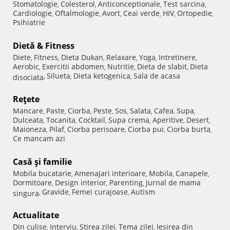
Stomatologie
Colesterol
Anticonceptionale
Test sarcina
,
,
,
,
Cardiologie
Oftalmologie
Avort
Ceai verde
HIV
Ortopedie
,
,
,
,
,
,
Psihiatrie
Dietă & Fitness
Diete
Fitness
Dieta Dukan
Relaxare
Yoga
Intretinere
,
,
,
,
,
,
Aerobic
Exercitii abdomen
Nutritie
Dieta de slabit
Dieta
,
,
,
,
Silueta
Dieta ketogenica
Sala de acasa
disociata
,
,
,
Reţete
Mancare
Paste
Ciorba
Peste
Sos
Salata
Cafea
Supa
,
,
,
,
,
,
,
,
Dulceata
Tocanita
Cocktail
Supa crema
Aperitive
Desert
,
,
,
,
,
,
Maioneza
Pilaf
Ciorba perisoare
Ciorba pui
Ciorba burta
,
,
,
,
,
Ce mancam azi
Casă şi familie
Mobila bucatarie
Amenajari interioare
Mobila
Canapele
,
,
,
,
Dormitoare
Design interior
Parenting
Jurnal de mama
,
,
,
Gravide
Femei curajoase
Autism
singura
,
,
,
Actualitate
Din culise
Interviu
Stirea zilei
Tema zilei
Iesirea din
,
,
,
,