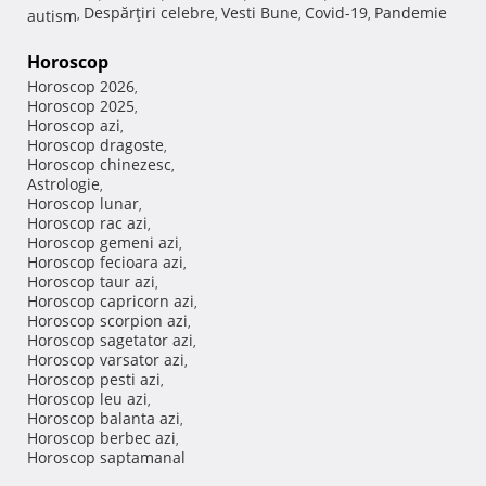
Despărţiri celebre
Vesti Bune
Covid-19
Pandemie
autism
,
,
,
,
Horoscop
Horoscop 2026
,
Horoscop 2025
,
Horoscop azi
,
Horoscop dragoste
,
Horoscop chinezesc
,
Astrologie
,
Horoscop lunar
,
Horoscop rac azi
,
Horoscop gemeni azi
,
Horoscop fecioara azi
,
Horoscop taur azi
,
Horoscop capricorn azi
,
Horoscop scorpion azi
,
Horoscop sagetator azi
,
Horoscop varsator azi
,
Horoscop pesti azi
,
Horoscop leu azi
,
Horoscop balanta azi
,
Horoscop berbec azi
,
Horoscop saptamanal