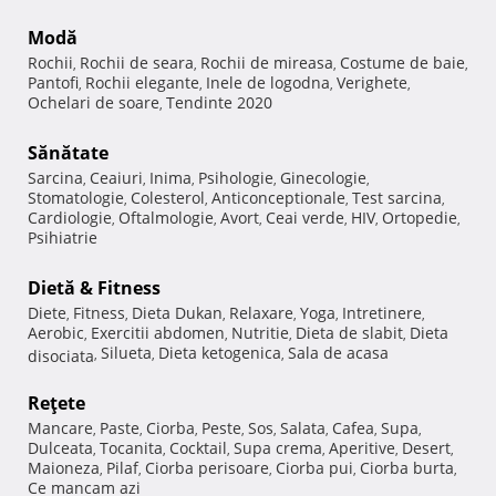
Modă
Rochii
Rochii de seara
Rochii de mireasa
Costume de baie
,
,
,
,
Pantofi
Rochii elegante
Inele de logodna
Verighete
,
,
,
,
Ochelari de soare
Tendinte 2020
,
Sănătate
Sarcina
Ceaiuri
Inima
Psihologie
Ginecologie
,
,
,
,
,
Stomatologie
Colesterol
Anticonceptionale
Test sarcina
,
,
,
,
Cardiologie
Oftalmologie
Avort
Ceai verde
HIV
Ortopedie
,
,
,
,
,
,
Psihiatrie
Dietă & Fitness
Diete
Fitness
Dieta Dukan
Relaxare
Yoga
Intretinere
,
,
,
,
,
,
Aerobic
Exercitii abdomen
Nutritie
Dieta de slabit
Dieta
,
,
,
,
Silueta
Dieta ketogenica
Sala de acasa
disociata
,
,
,
Reţete
Mancare
Paste
Ciorba
Peste
Sos
Salata
Cafea
Supa
,
,
,
,
,
,
,
,
Dulceata
Tocanita
Cocktail
Supa crema
Aperitive
Desert
,
,
,
,
,
,
Maioneza
Pilaf
Ciorba perisoare
Ciorba pui
Ciorba burta
,
,
,
,
,
Ce mancam azi