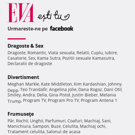
Urmareste-ne pe
Dragoste & Sex
Dragoste
Romantic
Viata sexuala
Relatii
Cuplu
Iubire
,
,
,
,
,
,
Casatorie
Sex
Kama Sutra
Pozitii sexuale Kamasutra
,
,
,
,
Declaratii de dragoste
Divertisment
Meghan Markle
Kate Middleton
Kim Kardashian
Johnny
,
,
,
Teo Trandafir
Angelina Jolie
Dana Rogoz
Dani Otil
Depp
,
,
,
,
,
Smiley
Andra
Delia
Gina Pistol
Justin Bieber
Melania
,
,
,
,
,
Program TV
Program Pro TV
Program Antena 1
Trump
,
,
,
Frumuseţe
Păr
Rochii
Unghii
Parfumuri
Coafuri
Machiaj
Sani
,
,
,
,
,
,
,
Manichiura
Sampon
Buze
Celulita
Machiaj ochi
,
,
,
,
,
Tratament celulita
Salonul de acasa
,