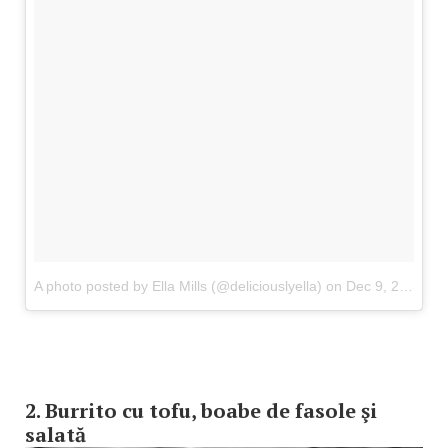
A photo posted by Ella Mills (@deliciouslyella)
on Dec 9, 2016 at 3:26am PST
2. Burrito cu tofu, boabe de fasole şi
salată