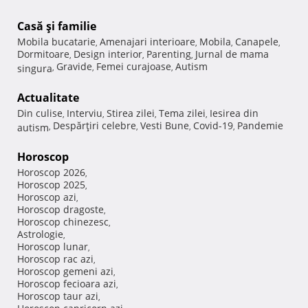
Casă şi familie
Mobila bucatarie
Amenajari interioare
Mobila
Canapele
,
,
,
,
Dormitoare
Design interior
Parenting
Jurnal de mama
,
,
,
Gravide
Femei curajoase
Autism
singura
,
,
,
Actualitate
Din culise
Interviu
Stirea zilei
Tema zilei
Iesirea din
,
,
,
,
Despărţiri celebre
Vesti Bune
Covid-19
Pandemie
autism
,
,
,
,
Horoscop
Horoscop 2026
,
Horoscop 2025
,
Horoscop azi
,
Horoscop dragoste
,
Horoscop chinezesc
,
Astrologie
,
Horoscop lunar
,
Horoscop rac azi
,
Horoscop gemeni azi
,
Horoscop fecioara azi
,
Horoscop taur azi
,