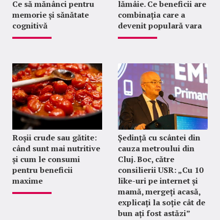
Ce să mănânci pentru
lămâie. Ce beneficii are
memorie și sănătate
combinația care a
cognitivă
devenit populară vara
Roșii crude sau gătite:
Ședință cu scântei din
când sunt mai nutritive
cauza metroului din
și cum le consumi
Cluj. Boc, către
pentru beneficii
consilierii USR: „Cu 10
maxime
like-uri pe internet și
mamă, mergeți acasă,
explicați la soție cât de
bun ați fost astăzi”