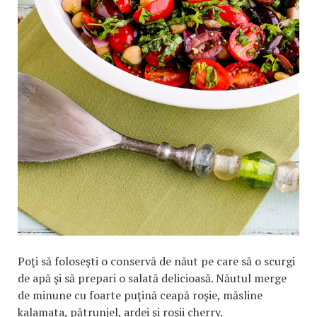
Poţi să foloseşti o conservă de năut pe care să o scurgi
de apă şi să prepari o salată delicioasă. Năutul merge
de minune cu foarte puţină ceapă roşie, măsline
kalamata, pătrunjel, ardei şi roşii cherry.