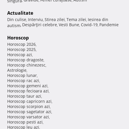
singura
,
,
,
Actualitate
Din culise
Interviu
Stirea zilei
Tema zilei
Iesirea din
,
,
,
,
Despărţiri celebre
Vesti Bune
Covid-19
Pandemie
autism
,
,
,
,
Horoscop
Horoscop 2026
,
Horoscop 2025
,
Horoscop azi
,
Horoscop dragoste
,
Horoscop chinezesc
,
Astrologie
,
Horoscop lunar
,
Horoscop rac azi
,
Horoscop gemeni azi
,
Horoscop fecioara azi
,
Horoscop taur azi
,
Horoscop capricorn azi
,
Horoscop scorpion azi
,
Horoscop sagetator azi
,
Horoscop varsator azi
,
Horoscop pesti azi
,
Horoscop leu azi
,