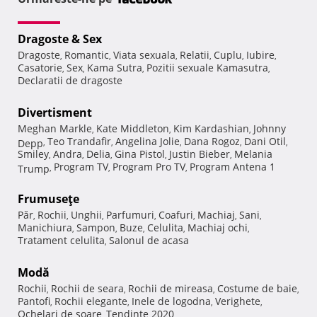
Dragoste & Sex
Dragoste
Romantic
Viata sexuala
Relatii
Cuplu
Iubire
,
,
,
,
,
,
Casatorie
Sex
Kama Sutra
Pozitii sexuale Kamasutra
,
,
,
,
Declaratii de dragoste
Divertisment
Meghan Markle
Kate Middleton
Kim Kardashian
Johnny
,
,
,
Teo Trandafir
Angelina Jolie
Dana Rogoz
Dani Otil
Depp
,
,
,
,
,
Smiley
Andra
Delia
Gina Pistol
Justin Bieber
Melania
,
,
,
,
,
Program TV
Program Pro TV
Program Antena 1
Trump
,
,
,
Frumuseţe
Păr
Rochii
Unghii
Parfumuri
Coafuri
Machiaj
Sani
,
,
,
,
,
,
,
Manichiura
Sampon
Buze
Celulita
Machiaj ochi
,
,
,
,
,
Tratament celulita
Salonul de acasa
,
Modă
Rochii
Rochii de seara
Rochii de mireasa
Costume de baie
,
,
,
,
Pantofi
Rochii elegante
Inele de logodna
Verighete
,
,
,
,
Ochelari de soare
Tendinte 2020
,