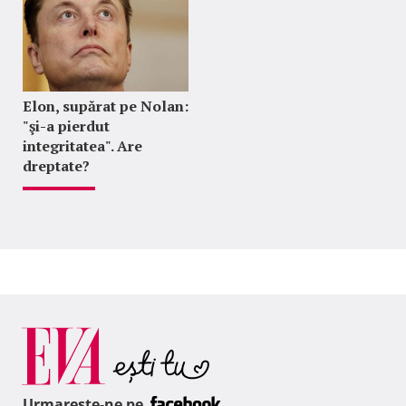
Elon, supărat pe Nolan:
"şi-a pierdut
integritatea". Are
dreptate?
Urmareste-ne pe