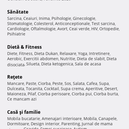
Sănătate
Sarcina
Ceaiuri
Inima
Psihologie
Ginecologie
,
,
,
,
,
Stomatologie
Colesterol
Anticonceptionale
Test sarcina
,
,
,
,
Cardiologie
Oftalmologie
Avort
Ceai verde
HIV
Ortopedie
,
,
,
,
,
,
Psihiatrie
Dietă & Fitness
Diete
Fitness
Dieta Dukan
Relaxare
Yoga
Intretinere
,
,
,
,
,
,
Aerobic
Exercitii abdomen
Nutritie
Dieta de slabit
Dieta
,
,
,
,
Silueta
Dieta ketogenica
Sala de acasa
disociata
,
,
,
Reţete
Mancare
Paste
Ciorba
Peste
Sos
Salata
Cafea
Supa
,
,
,
,
,
,
,
,
Dulceata
Tocanita
Cocktail
Supa crema
Aperitive
Desert
,
,
,
,
,
,
Maioneza
Pilaf
Ciorba perisoare
Ciorba pui
Ciorba burta
,
,
,
,
,
Ce mancam azi
Casă şi familie
Mobila bucatarie
Amenajari interioare
Mobila
Canapele
,
,
,
,
Dormitoare
Design interior
Parenting
Jurnal de mama
,
,
,
Gravide
Femei curajoase
Autism