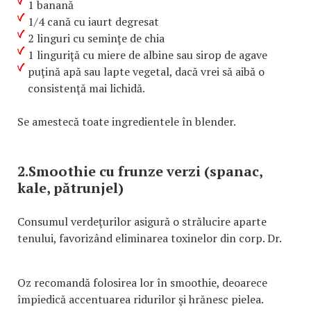
1 banană
1/4 cană cu iaurt degresat
2 linguri cu seminţe de chia
1 linguriţă cu miere de albine sau sirop de agave
puţină apă sau lapte vegetal, dacă vrei să aibă o
consistenţă mai lichidă.
Se amestecă toate ingredientele în blender.
2.Smoothie cu frunze verzi (spanac,
kale, pătrunjel)
Consumul verdeţurilor asigură o strălucire aparte
tenului, favorizând eliminarea toxinelor din corp. Dr.
Oz recomandă folosirea lor în smoothie, deoarece
împiedică accentuarea ridurilor şi hrănesc pielea.