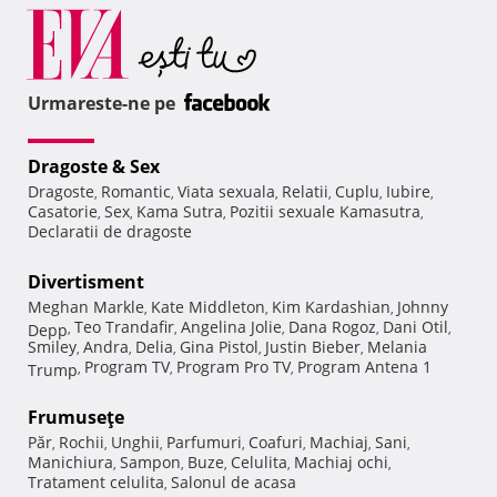
Urmareste-ne pe
Dragoste & Sex
Dragoste
Romantic
Viata sexuala
Relatii
Cuplu
Iubire
,
,
,
,
,
,
Casatorie
Sex
Kama Sutra
Pozitii sexuale Kamasutra
,
,
,
,
Declaratii de dragoste
Divertisment
Meghan Markle
Kate Middleton
Kim Kardashian
Johnny
,
,
,
Teo Trandafir
Angelina Jolie
Dana Rogoz
Dani Otil
Depp
,
,
,
,
,
Smiley
Andra
Delia
Gina Pistol
Justin Bieber
Melania
,
,
,
,
,
Program TV
Program Pro TV
Program Antena 1
Trump
,
,
,
Frumuseţe
Păr
Rochii
Unghii
Parfumuri
Coafuri
Machiaj
Sani
,
,
,
,
,
,
,
Manichiura
Sampon
Buze
Celulita
Machiaj ochi
,
,
,
,
,
Tratament celulita
Salonul de acasa
,