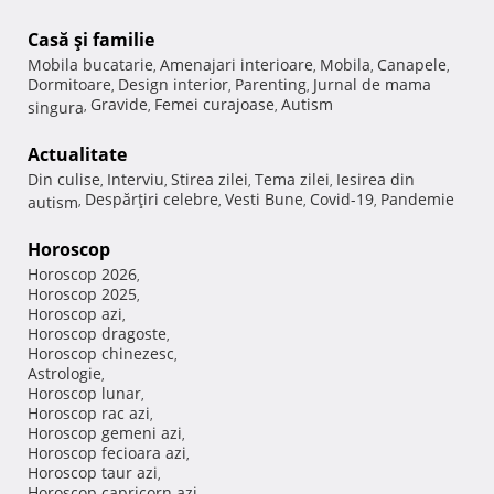
Casă şi familie
Mobila bucatarie
Amenajari interioare
Mobila
Canapele
,
,
,
,
Dormitoare
Design interior
Parenting
Jurnal de mama
,
,
,
Gravide
Femei curajoase
Autism
singura
,
,
,
Actualitate
Din culise
Interviu
Stirea zilei
Tema zilei
Iesirea din
,
,
,
,
Despărţiri celebre
Vesti Bune
Covid-19
Pandemie
autism
,
,
,
,
Horoscop
Horoscop 2026
,
Horoscop 2025
,
Horoscop azi
,
Horoscop dragoste
,
Horoscop chinezesc
,
Astrologie
,
Horoscop lunar
,
Horoscop rac azi
,
Horoscop gemeni azi
,
Horoscop fecioara azi
,
Horoscop taur azi
,
Horoscop capricorn azi
,