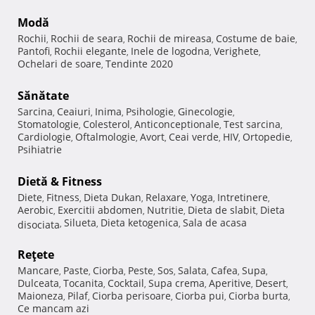
Modă
Rochii
Rochii de seara
Rochii de mireasa
Costume de baie
,
,
,
,
Pantofi
Rochii elegante
Inele de logodna
Verighete
,
,
,
,
Ochelari de soare
Tendinte 2020
,
Sănătate
Sarcina
Ceaiuri
Inima
Psihologie
Ginecologie
,
,
,
,
,
Stomatologie
Colesterol
Anticonceptionale
Test sarcina
,
,
,
,
Cardiologie
Oftalmologie
Avort
Ceai verde
HIV
Ortopedie
,
,
,
,
,
,
Psihiatrie
Dietă & Fitness
Diete
Fitness
Dieta Dukan
Relaxare
Yoga
Intretinere
,
,
,
,
,
,
Aerobic
Exercitii abdomen
Nutritie
Dieta de slabit
Dieta
,
,
,
,
Silueta
Dieta ketogenica
Sala de acasa
disociata
,
,
,
Reţete
Mancare
Paste
Ciorba
Peste
Sos
Salata
Cafea
Supa
,
,
,
,
,
,
,
,
Dulceata
Tocanita
Cocktail
Supa crema
Aperitive
Desert
,
,
,
,
,
,
Maioneza
Pilaf
Ciorba perisoare
Ciorba pui
Ciorba burta
,
,
,
,
,
Ce mancam azi