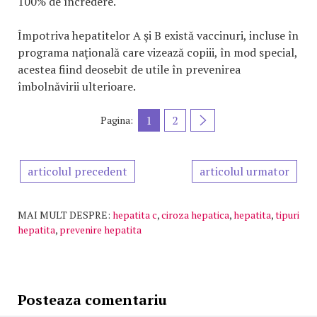
100% de încredere.
Împotriva hepatitelor A şi B există vaccinuri, incluse în
programa naţională care vizează copiii, în mod special,
acestea fiind deosebit de utile în prevenirea
îmbolnăvirii ulterioare.
1
2
Pagina:
articolul precedent
articolul urmator
MAI MULT DESPRE:
hepatita c
,
ciroza hepatica
,
hepatita
,
tipuri
hepatita
,
prevenire hepatita
Posteaza comentariu