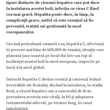
tipuri distincte de virusuri hepatice care pot duce
la instalarea acestei boli, infecţia cu virus C fiind
cea mai gravă. Hepatita poate duce, în timp, la
complicaţii grave, astfel că este esenţial să fie
prevenită, tratată ori gestionată în mod
corespunzător.
Cea mai periculoasă variantă a sa, hepatita C, afectează
în prezent mai bine de 600.000 de români, situaţie care
plasează ţara noastră pe locul doi într-un top al
incidenţei acestei boli la nivel european, respectiv pe
locul 4 la nivel global.
Întrucât hepatita C devine cronică şi cauzează leziuni
ireversibile ale ficatului, ducând la instalarea, în stadiu
final, a cirozei hepatice sau a cancerului de ficat,
prevenirea acesteia este vitală, la fel şi adoptarea
tratamentului adecvat, pe termen lung, în cazul
îmbolnăvirii.