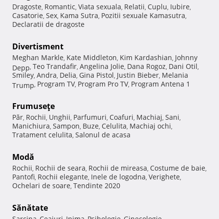
Dragoste
Romantic
Viata sexuala
Relatii
Cuplu
Iubire
,
,
,
,
,
,
Casatorie
Sex
Kama Sutra
Pozitii sexuale Kamasutra
,
,
,
,
Declaratii de dragoste
Divertisment
Meghan Markle
Kate Middleton
Kim Kardashian
Johnny
,
,
,
Teo Trandafir
Angelina Jolie
Dana Rogoz
Dani Otil
Depp
,
,
,
,
,
Smiley
Andra
Delia
Gina Pistol
Justin Bieber
Melania
,
,
,
,
,
Program TV
Program Pro TV
Program Antena 1
Trump
,
,
,
Frumuseţe
Păr
Rochii
Unghii
Parfumuri
Coafuri
Machiaj
Sani
,
,
,
,
,
,
,
Manichiura
Sampon
Buze
Celulita
Machiaj ochi
,
,
,
,
,
Tratament celulita
Salonul de acasa
,
Modă
Rochii
Rochii de seara
Rochii de mireasa
Costume de baie
,
,
,
,
Pantofi
Rochii elegante
Inele de logodna
Verighete
,
,
,
,
Ochelari de soare
Tendinte 2020
,
Sănătate
Sarcina
Ceaiuri
Inima
Psihologie
Ginecologie