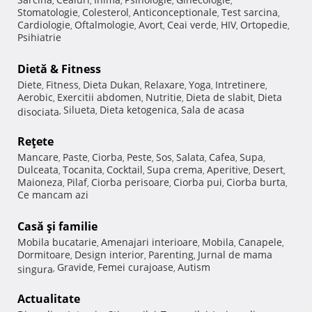
,
,
,
,
,
Stomatologie
Colesterol
Anticonceptionale
Test sarcina
,
,
,
,
Cardiologie
Oftalmologie
Avort
Ceai verde
HIV
Ortopedie
,
,
,
,
,
,
Psihiatrie
Dietă & Fitness
Diete
Fitness
Dieta Dukan
Relaxare
Yoga
Intretinere
,
,
,
,
,
,
Aerobic
Exercitii abdomen
Nutritie
Dieta de slabit
Dieta
,
,
,
,
Silueta
Dieta ketogenica
Sala de acasa
disociata
,
,
,
Reţete
Mancare
Paste
Ciorba
Peste
Sos
Salata
Cafea
Supa
,
,
,
,
,
,
,
,
Dulceata
Tocanita
Cocktail
Supa crema
Aperitive
Desert
,
,
,
,
,
,
Maioneza
Pilaf
Ciorba perisoare
Ciorba pui
Ciorba burta
,
,
,
,
,
Ce mancam azi
Casă şi familie
Mobila bucatarie
Amenajari interioare
Mobila
Canapele
,
,
,
,
Dormitoare
Design interior
Parenting
Jurnal de mama
,
,
,
Gravide
Femei curajoase
Autism
singura
,
,
,
Actualitate