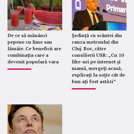
De ce să mănânci
Ședință cu scântei din
pepene cu lime sau
cauza metroului din
lămâie. Ce beneficii are
Cluj. Boc, către
combinația care a
consilierii USR: „Cu 10
devenit populară vara
like-uri pe internet și
mamă, mergeți acasă,
explicați la soție cât de
bun ați fost astăzi”