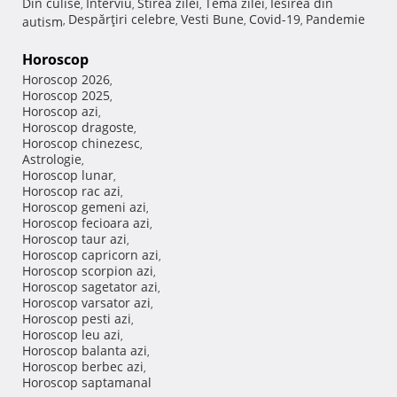
Din culise
Interviu
Stirea zilei
Tema zilei
Iesirea din
,
,
,
,
Despărţiri celebre
Vesti Bune
Covid-19
Pandemie
autism
,
,
,
,
Horoscop
Horoscop 2026
,
Horoscop 2025
,
Horoscop azi
,
Horoscop dragoste
,
Horoscop chinezesc
,
Astrologie
,
Horoscop lunar
,
Horoscop rac azi
,
Horoscop gemeni azi
,
Horoscop fecioara azi
,
Horoscop taur azi
,
Horoscop capricorn azi
,
Horoscop scorpion azi
,
Horoscop sagetator azi
,
Horoscop varsator azi
,
Horoscop pesti azi
,
Horoscop leu azi
,
Horoscop balanta azi
,
Horoscop berbec azi
,
Horoscop saptamanal