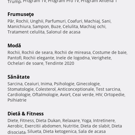
Program TV
Program Pro TV
Program Antena 1
Trump
,
,
,
Frumuseţe
Păr
Rochii
Unghii
Parfumuri
Coafuri
Machiaj
Sani
,
,
,
,
,
,
,
Manichiura
Sampon
Buze
Celulita
Machiaj ochi
,
,
,
,
,
Tratament celulita
Salonul de acasa
,
Modă
Rochii
Rochii de seara
Rochii de mireasa
Costume de baie
,
,
,
,
Pantofi
Rochii elegante
Inele de logodna
Verighete
,
,
,
,
Ochelari de soare
Tendinte 2020
,
Sănătate
Sarcina
Ceaiuri
Inima
Psihologie
Ginecologie
,
,
,
,
,
Stomatologie
Colesterol
Anticonceptionale
Test sarcina
,
,
,
,
Cardiologie
Oftalmologie
Avort
Ceai verde
HIV
Ortopedie
,
,
,
,
,
,
Psihiatrie
Dietă & Fitness
Diete
Fitness
Dieta Dukan
Relaxare
Yoga
Intretinere
,
,
,
,
,
,
Aerobic
Exercitii abdomen
Nutritie
Dieta de slabit
Dieta
,
,
,
,
Silueta
Dieta ketogenica
Sala de acasa
disociata
,
,
,