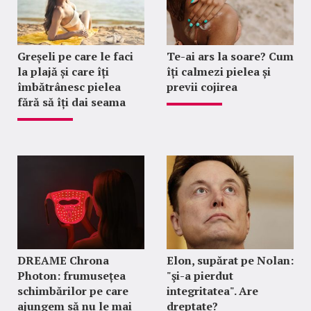
Greșeli pe care le faci
Te-ai ars la soare? Cum
la plajă și care îți
îți calmezi pielea și
îmbătrânesc pielea
previi cojirea
fără să îți dai seama
DREAME Chrona
Elon, supărat pe Nolan:
Photon: frumusețea
"şi-a pierdut
schimbărilor pe care
integritatea". Are
ajungem să nu le mai
dreptate?