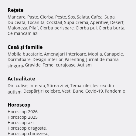
Reţete
Mancare
Paste
Ciorba
Peste
Sos
Salata
Cafea
Supa
,
,
,
,
,
,
,
,
Dulceata
Tocanita
Cocktail
Supa crema
Aperitive
Desert
,
,
,
,
,
,
Maioneza
Pilaf
Ciorba perisoare
Ciorba pui
Ciorba burta
,
,
,
,
,
Ce mancam azi
Casă şi familie
Mobila bucatarie
Amenajari interioare
Mobila
Canapele
,
,
,
,
Dormitoare
Design interior
Parenting
Jurnal de mama
,
,
,
Gravide
Femei curajoase
Autism
singura
,
,
,
Actualitate
Din culise
Interviu
Stirea zilei
Tema zilei
Iesirea din
,
,
,
,
Despărţiri celebre
Vesti Bune
Covid-19
Pandemie
autism
,
,
,
,
Horoscop
Horoscop 2026
,
Horoscop 2025
,
Horoscop azi
,
Horoscop dragoste
,
Horoscop chinezesc
,