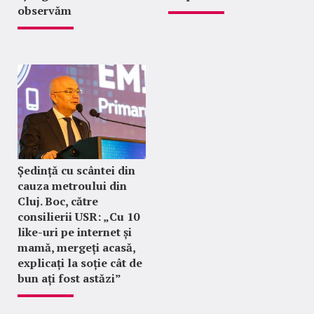
observăm
Ședință cu scântei din
cauza metroului din
Cluj. Boc, către
consilierii USR: „Cu 10
like-uri pe internet și
mamă, mergeți acasă,
explicați la soție cât de
bun ați fost astăzi”