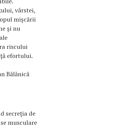
bile.
ului, vârstei,
copul mișcării
me și nu
ale
ra riscului
ță efortului.
an Bălănică
,
nd secreția de
mase musculare