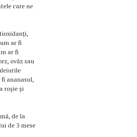
ntele care ne
ioxidanți,
cum ar fi
m ar fi
orz, ovăz sau
leiurile
 fi ananasul,
 roșie și
mă, de la
lui de 3 mese