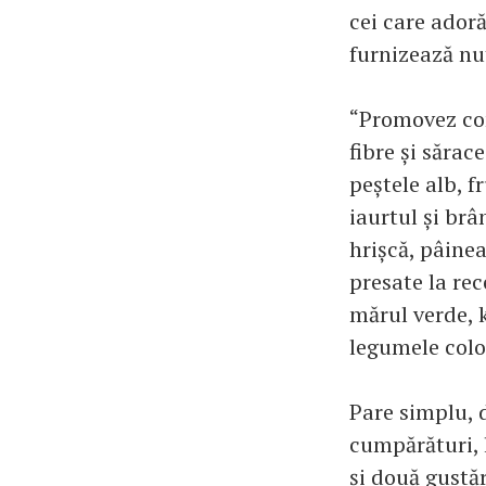
cei care adoră
furnizează nut
“Promovez con
fibre și sărac
peștele alb, f
iaurtul și brâ
hrișcă, pâinea
presate la rec
mărul verde, k
legumele colo
Pare simplu, 
cumpărături, 
și două gustăr