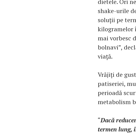
dietele. Ori n
shake-urile de
soluții pe te
kilogramelor 
mai vorbesc d
bolnavi”, decl
viață.
Vrăjiți de gus
patiseriei, mu
perioadă scurt
metabolism b
“
Dacă reducem
termen lung, 