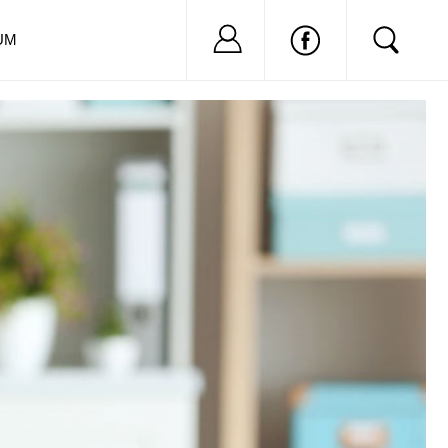
Nu ai cont?
Inregistreaza-
UM