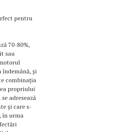
erfect pentru
ează 70-80%,
it sau
omotorul
a îndemână, și
ste combinația
tea propriului
, se adresează
te și care s-
e, în urma
ectări