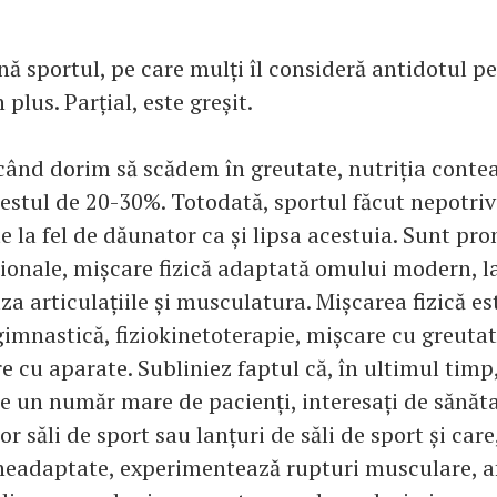
enă sportul, pe care mulți îl consideră antidotul p
 plus. Parțial, este greșit.
, când dorim să scădem în greutate, nutriția cont
restul de 20-30%. Totodată, sportul făcut nepotriv
e la fel de dăunator ca și lipsa acestuia. Sunt pr
ționale, mișcare fizică adaptată omului modern, l
za articulațiile și musculatura. Mișcarea fizică e
gimnastică, fiziokinetoterapie, mișcare cu greuta
e cu aparate. Subliniez faptul că, în ultimul timp
re un număr mare de pacienți, interesați de sănăta
r săli de sport sau lanțuri de săli de sport și car
eadaptate, experimentează rupturi musculare, af