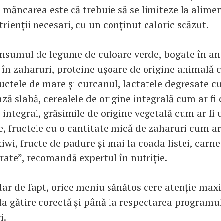
 măncarea este că trebuie să se limiteze la alime
rienții necesari, cu un conținut caloric scăzut.
sumul de legume de culoare verde, bogate în ant
e în zaharuri, proteine ușoare de origine animală 
ructele de mare și curcanul, lactatele degresate cu
nză slabă, cerealele de origine integrală cum ar fi 
 integral, grăsimile de origine vegetală cum ar fi u
e, fructele cu o cantitate mică de zaharuri cum ar
iwi, fructe de padure și mai la coada listei, carnea
rate”, recomandă expertul în nutriție.
dar de fapt, orice meniu sănătos cere atenție maxi
la gătire corectă și până la respectarea programu
i.