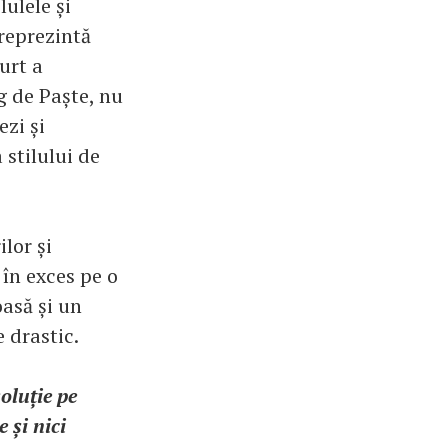
lulele și
 reprezintă
urt a
g de Paște, nu
zi și
 stilului de
ilor și
 în exces pe o
oasă și un
 drastic.
oluție pe
 și nici