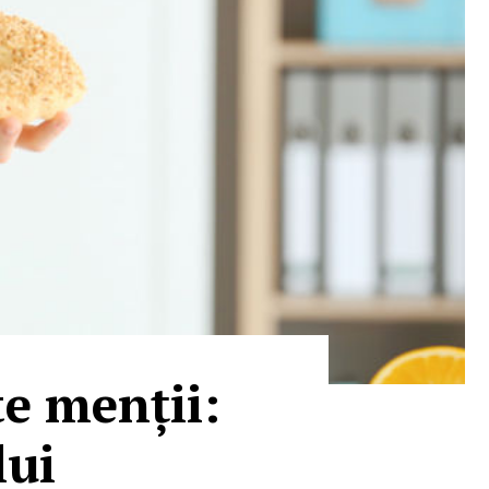
te menții:
lui