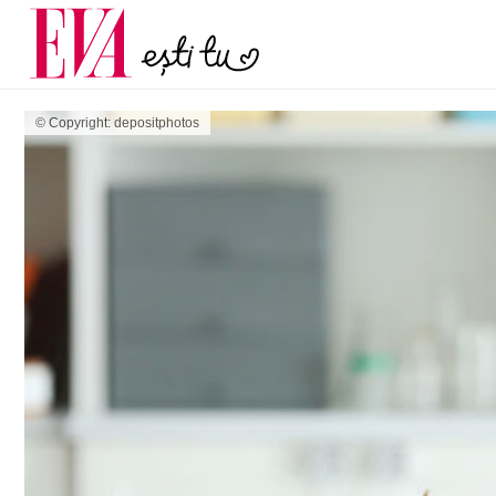
și 60 de ani. De ce te t
Carieră
pe măsură ce înaintez
Actualitate
© Copyright: depositphotos