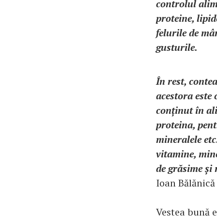
controlul alim
proteine, lipi
felurile de mâ
gusturile.
În rest, conte
acestora este 
conținut în al
proteina, pent
mineralele etc
vitamine, mine
de grăsime și
Ioan Bălănică 
Vestea bună e