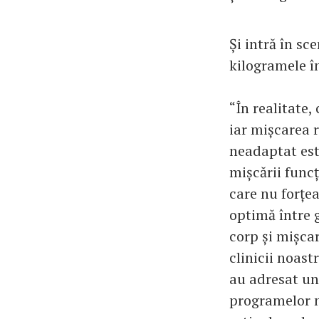
Și intră în sc
kilogramele în
“În realitate
iar mișcarea 
neadaptat est
mișcării func
care nu forțea
optimă între 
corp și mișcar
clinicii noast
au adresat uno
programelor n