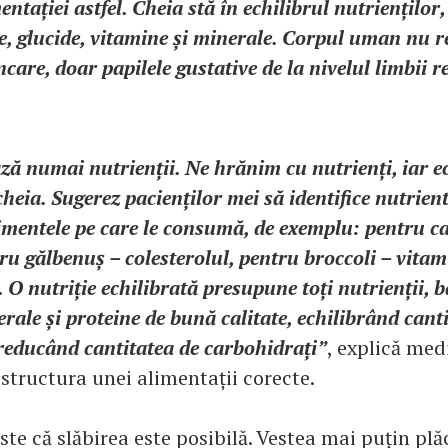
entației astfel. Cheia stă în echilibrul nutrienților,
de, glucide, vitamine și minerale. Corpul uman nu 
ncare, doar papilele gustative de la nivelul limbii 
ază numai nutrienții. Ne hrănim cu nutrienți, iar e
cheia. Sugerez pacienților mei să identifice nutrien
imentele pe care le consumă, de exemplu: pentru c
ru gălbenuș – colesterolul, pentru broccoli – vitam
. O nutriție echilibrată presupune toți nutrienții,
rale și proteine de bună calitate, echilibrând canti
 reducând cantitatea de carbohidrați”
, explică med
structura unei alimentații corecte.
ste că slăbirea este posibilă. Vestea mai puțin pl