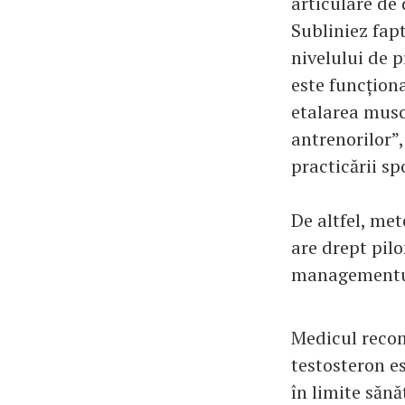
articulare de 
Subliniez fapt
nivelului de p
este funcțion
etalarea musc
antrenorilor”,
practicării sp
De altfel, me
are drept pilo
managementul s
Medicul recoma
testosteron e
în limite sănă