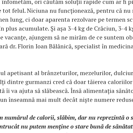
e înfometăm, ori căutăm soluții rapide cum ar fi pi
 tot felul. Niciuna nu funcționează, pentru că nu
rmen lung, ci doar aparenta rezolvare pe termen sc
în plus acumulate. Și așa 3-4 kg de Crăciun, 3-4 k
e vacanțe, ajungem să ne mirăm de ce suntem obe
ară dr. Florin Ioan Bălănică, specialist în medicina
tul apetisant al brânzeturilor, mezelurilor, dulciur
lți dintre gurmanzi cred că doar tăierea caloriilor
ă îi va ajuta să slăbească. Însă alimentația sănăt
un înseamnă mai mult decât niște numere reduse
 numărul de calorii, slăbim, dar nu reprezintă o s
întrucât nu putem menține o stare bună de sănătate