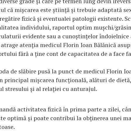
diverse grade și care pe termen lung devin ireversi
ul că mișcarea este știință și trebuie adaptată sex
regătire fizică și eventualei patologii existente. S
alitatea individului, raportul optim mușchi/grăsi
ulaturii evidente sau a cunoștințelor îndoielnice 
 atrage atenția medicul Florin Ioan Bălănică asup
ortului fără a ține cont de capacitatea de a face fa
toda de slăbire pusă la punct de medicul Florin Io
n principal mișcarea funcțională, alături de dietă
tresului și al relației cu anturajul.
ndă activitatea fizică în prima parte a zilei, câ
ste optimă și poate contribui la obținerea unei 
toase.