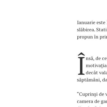
Ianuarie este
slăbirea. Stat
propun în pri
Î
nsă, de ce
motivația
decât val
săptămâni, dar
“Cuprinși de 
camera de gar