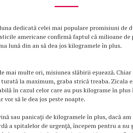
 luna dedicată celei mai populare promisiuni de d
isticile americane confirmă faptul că milioane de 
ma lună din an să dea jos kilogramele în plus.
le mai multe ori, misiunea slăbirii eșuează. Chiar 
 turată la maximum, graba strică treaba. Zicala 
abilă în cazul celor care au pus kilograme în plus 
 vor să le dea jos peste noapte.
vină sau panicați de kilogramele în plus, dacă am
dă a spitalelor de urgență, începem pentru a nu ș