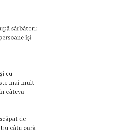
upă sărbători:
persoane își
și cu
este mai mult
în câteva
 scăpat de
tiu câta oară