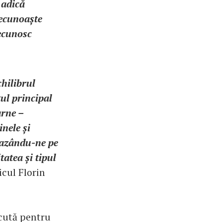
 adică
recunoaște
recunosc
chilibrul
tul principal
arne –
inele și
 bazându-ne pe
tatea și tipul
icul Florin
ăcută pentru