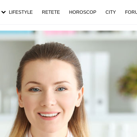
rezești mai des
Cât durează, cum te pregătești și cât
i în vârstă
de dureroasă este investigația
LIFESTYLE
RETETE
HOROSCOP
CITY
FOR