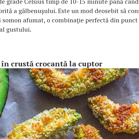
 de grade Celsius timp de 10-15 minute până când 
orită a gălbenuşului. Este un mod deosebit să co
i somon afumat, o combinaţie perfectă din punct
 al gustului.
 în crustă crocantă la cuptor