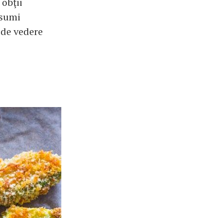
obţii
nsumi
 de vedere