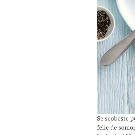
Se scobeşte p
felie de somo