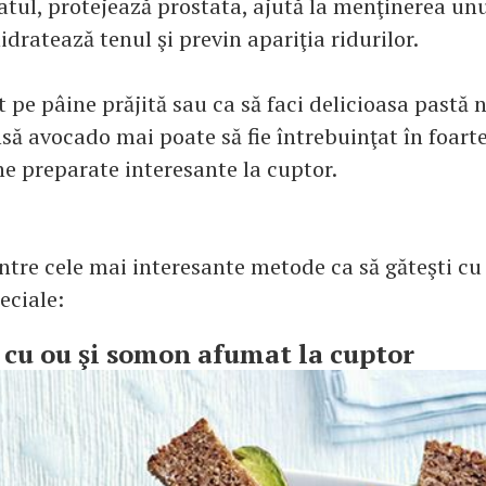
atul, protejează prostata, ajută la menţinerea un
hidratează tenul şi previn apariţia ridurilor.
 pe pâine prăjită sau ca să faci delicioasa pastă
să avocado mai poate să fie întrebuinţat în foarte
ne preparate interesante la cuptor.
intre cele mai interesante metode ca să găteşti cu
peciale:
 cu ou şi somon afumat la cuptor