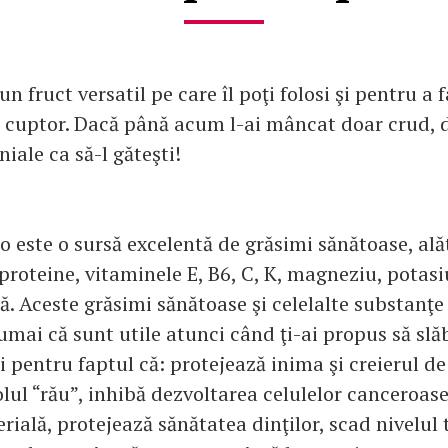
n fruct versatil pe care îl poţi folosi şi pentru a
a cuptor. Dacă până acum l-ai mâncat doar crud, 
niale ca să-l găteşti!
 este o sursă excelentă de grăsimi sănătoase, alăt
 proteine, vitaminele E, B6, C, K, magneziu, potasiu
ă. Aceste grăsimi sănătoase şi celelalte substanţe
mai că sunt utile atunci când ţi-ai propus să slăb
 pentru faptul că: protejează inima şi creierul de
lul “rău”, inhibă dezvoltarea celulelor canceroase
rială, protejează sănătatea dinţilor, scad nivelul t