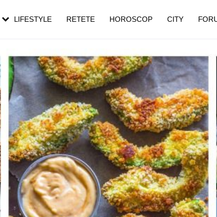
rezești mai des
Cât durează, cum te pregătești și cât
i în vârstă
de dureroasă este investigația
LIFESTYLE
RETETE
HOROSCOP
CITY
FOR