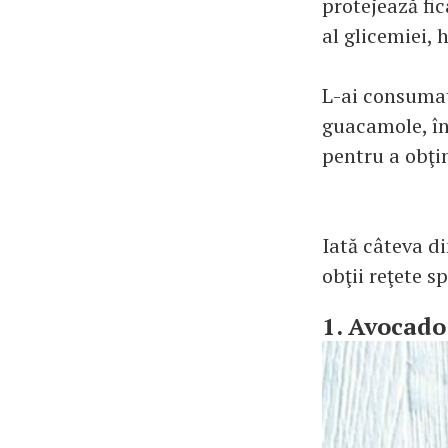
protejează fic
al glicemiei, 
L-ai consumat
guacamole, în
pentru a obţi
Iată câteva d
obţii reţete s
1. Avocado