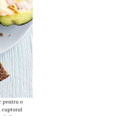
c pentru o
a cuptorul