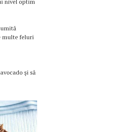
ui nivel optim
 numită
 multe feluri
 avocado şi să