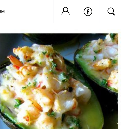
Nu ai cont?
Inregistreaza-
UM