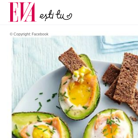
și 60 de ani. De ce te t
Carieră
pe măsură ce înaintez
Actualitate
© Copyright: Facebook