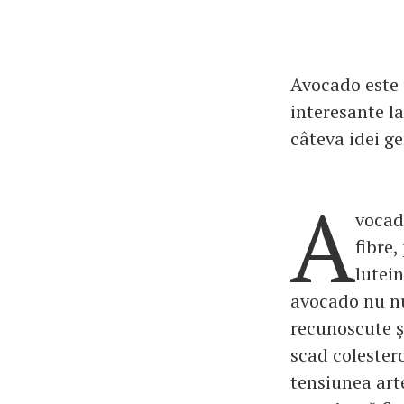
Avocado este u
interesante l
câteva idei ge
A
vocado
fibre,
lutein
avocado nu nu
recunoscute şi
scad colestero
tensiunea arte