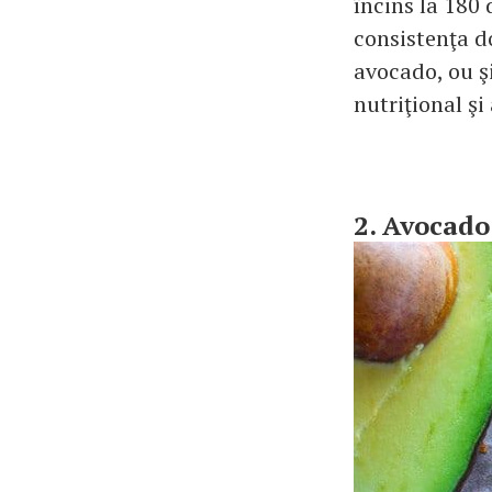
încins la 180
consistenţa d
avocado, ou ş
nutriţional şi
2. Avocado